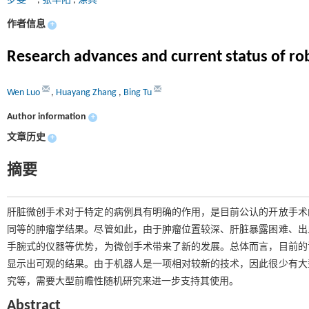
罗雯
,
张华阳
,
涂兵
作者信息
+
Research advances and current status of r
Wen Luo
,
Huayang Zhang
,
Bing Tu
Author information
+
文章历史
+
摘要
肝脏微创手术对于特定的病例具有明确的作用，是目前公认的开放手术
同等的肿瘤学结果。尽管如此，由于肿瘤位置较深、肝脏暴露困难、出
手腕式的仪器等优势，为微创手术带来了新的发展。总体而言，目前的
显示出可观的结果。由于机器人是一项相对较新的技术，因此很少有大
究等，需要大型前瞻性随机研究来进一步支持其使用。
Abstract