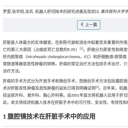
罗雯,张华阳,涂兵. 机器人肝切除术的研究进展及现状[J].
重庆医科大学
上一篇
肝脏是人体最大的实体器官，在新陈代谢和消化中起着至关重要的作用。
[
1
]
亡的第三大原因（占癌症死亡总数的8.3%）
。肝癌分为原发性和继发性两大
肝内胆管癌（intrahepatic cholangiocarcinoma，ICC）和肝细胞癌-胆管癌（co
胃肠道等器官恶性肿瘤的转移。肝癌的常见治疗方法包括手术治疗、介
治疗方法。
肝癌的手术方式分为开放手术和微创手术，而微创手术方法包括腹腔镜
[
2
]
术对肝脏良性肿瘤及恶性肿瘤的益处已得到明确证明
。近年来，机器
括泌尿外科、普外科、胸心外科等。自2001年首次将机器人应用于肝
此，本文将综述机器人技术在肝脏手术中的可行性、安全性、有效性和
1 腹腔镜技术在肝脏手术中的应用