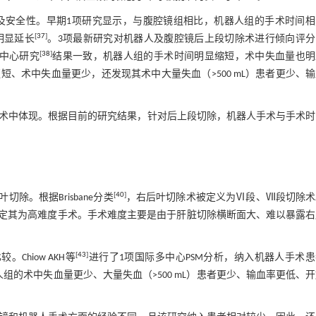
及安全性。早期1项研究显示，与腹腔镜组相比，机器人组的手术时间相
[
37
]
明显延长
。3项最新研究对机器人及腹腔镜后上段切除术进行倾向评分
[
38
]
多中心研究
结果一致，机器人组的手术时间明显缩短，术中失血量也明
、术中失血量更少，还发现其术中大量失血（>500 mL）患者更少、
术中体现。根据目前的研究结果，针对后上段切除，机器人手术与手术时
[
40
]
。根据Brisbane分类
，右后叶切除术被定义为Ⅵ段、Ⅶ段切除术
定其为高难度手术。手术难度主要是由于肝脏切除横断面大、难以暴露右
[
43
]
hiow AKH等
进行了1项国际多中心PSM分析，纳入机器人手术患
器人组的术中失血量更少、大量失血（>500 mL）患者更少、输血率更低、