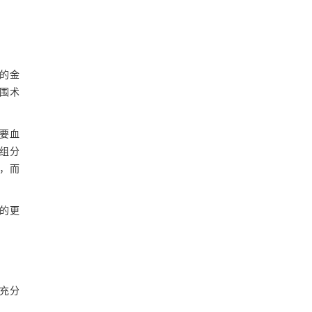
的金
围术
主要血
组分
，而
的更
充分