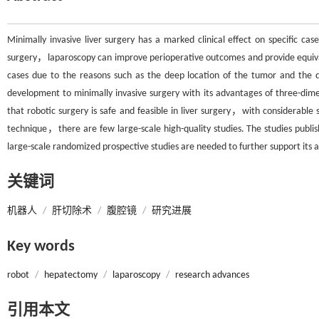
Minimally invasive liver surgery has a marked clinical effect on specific c
surgery，laparoscopy can improve perioperative outcomes and provide equival
cases due to the reasons such as the deep location of the tumor and the dif
development to minimally invasive surgery with its advantages of three-di
that robotic surgery is safe and feasible in liver surgery，with considerable 
technique，there are few large-scale high-quality studies. The studies publi
large-scale randomized prospective studies are needed to further support its app
关键词
机器人
/
肝切除术
/
腹腔镜
/
研究进展
Key words
robot
/
hepatectomy
/
laparoscopy
/
research advances
引用本文