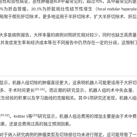
恶性和良性病变，恶性肿瘤是RLR中最常见的，超过70%，其中最常见的
，20.5%为肝脏局灶性结节性增生（focal nodular hyperplas
不局限于楔形肝切除术，更多地运用于半肝切除术、扩大半肝切除术、肝
大多是病例报告，大样本量的病例对照研究相对较少，同时也缺乏高质量
并发症发生率和经济成本等在不同报告中仍然存在一定的分歧，这限制了R
研究显示，机器人组切除的肿瘤直径更大，这表明机器人可能更适用于大肝
[
25
-
26
]
更多、手术时间更长
。而近期的研究显示，机器人组的术中失血量、
生经验的积累以及学习曲线的克服相关。其中1项研究还发现，机器人组
[
29
-
32
]
[
33
]
。Knitter S等
研究显示，机器人组总费用的增加主要是由于术中费
因素，还是总费用过高的独立预测因素。
对于纳入研究病例的肿瘤类型及切除部位均未进行限定，这可能导致了一