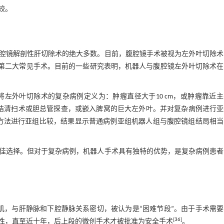
较。
腔镜解剖性肝切除术的绝大多数。目前，腹腔镜手术被视为左外叶切除术
第二大常见手术。目前的一些研究表明，机器人与腹腔镜左外叶切除术在
将左外叶切除术的复杂病例定义为：肿瘤直径大于10 cm，或肿瘤靠近
巴结清扫术或胆总管探查，或嵌入脾窝的巨大左外叶。并对复杂病例进行亚
方法进行亚组比较，结果显示普通病例亚组机器人组与腹腔镜组结局相当
佳选择。但对于复杂病例，机器人手术具有独特的优势，是复杂病例患者
肌，与肝静脉和下腔静脉关系密切，被认为是“困难节段”。由于手术需要
[
36
]
性，直至近十年，后上段的微创手术才被批准为安全手术
。