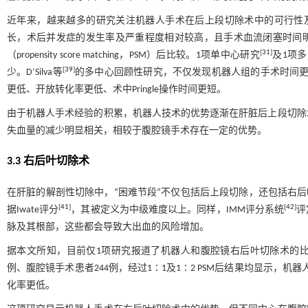
近年来，越来越多的研究关注机器人手术在后上段切除术中的可行性
长，术后并发症的发生率及严重程度相对较高，且手术血流闭塞时间
[
31
]
（propensity score matching，PSM）后比较。1项单中心研究
及1项
[
39
]
少。D’Silva等
的多中心回顾性研究，不仅发现机器人组的手术时间更短
更低、开放转化率更低、术中Pringle操作时间更短。
由于机器人手术经验的积累，机器人技术的优势逐渐在肝脏后上段切除
失血量的减少明显相关，相较于腹腔镜手术存在一定的优势。
3.3 右后叶切除术
在肝脏的解剖性切除中，“困难节段”不仅包括后上段切除，还包括右后叶切除
[
41
]
[
42
]
据Iwate评分
，其被定义为中级难度以上。同样，IMM评分系统
评
脉及其根部，这些都会导致大出血的风险增加。
据本文所知，目前仅1项研究报道了机器人和腹腔镜右后叶切除术的比较。C
例、腹腔镜手术患者244例，经过1∶1及1∶2 PSM后结果均显示，机
化率更低。