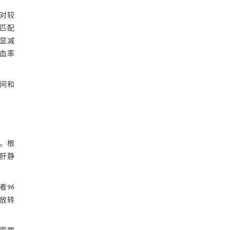
对较
匹配
显减
输血率
间和
。根
肝静
者96
开放转