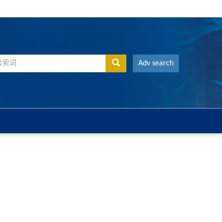
Adv search