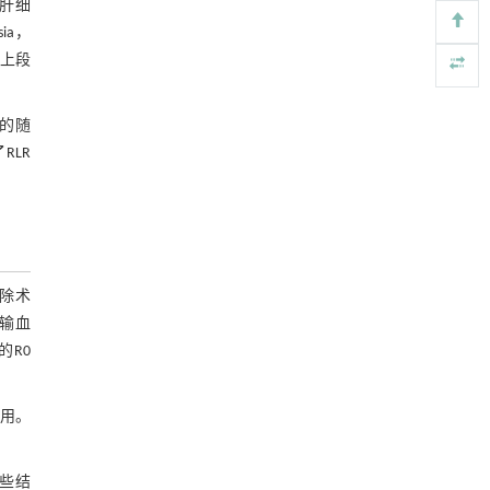
是肝细
重构可生物降解塑料——循环经济中高效、可
[5]
ia，
化学回收的资源
后上段
Engineering
. 2026, Vol.58(3): 1-303
https://doi.org/10.1016/j.eng.2025.12.040
的随
LR
切除术
输血
的R0
用。
些结