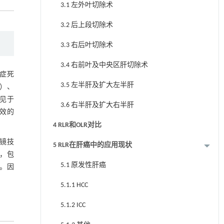
3.1 左外叶切除术
3.2 后上段切除术
3.3 右后叶切除术
3.4 右前叶及中央区肝切除术
癌症死
3.5 左半肝及扩大左半肝
C）、
癌多见于
3.6 右半肝及扩大右半肝
效的
4 RLR和OLR对比
镜技
5 RLR在肝癌中的应用现状
，包
5.1 原发性肝癌
。因
5.1.1 HCC
5.1.2 ICC