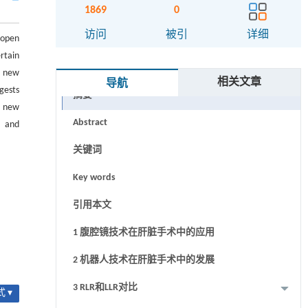
1869
0
访问
被引
详细
 open
rtain
s new
相关文章
导航
gests
摘要
y new
Abstract
s，and
关键词
Key words
引用本文
1 腹腔镜技术在肝脏手术中的应用
2 机器人技术在肝脏手术中的发展
3 RLR和LLR对比
 ▾