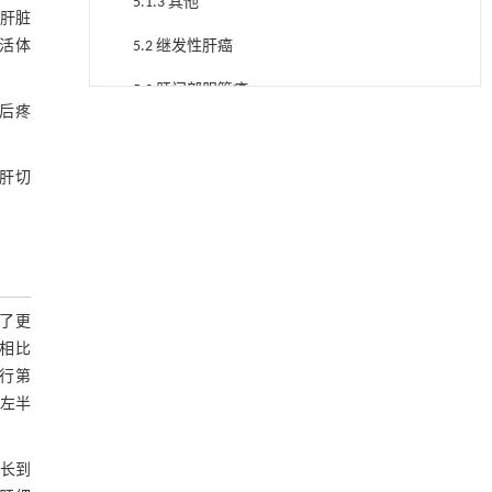
5.1.3 其他
肝脏
、活体
5.2 继发性肝癌
5.3 肝门部胆管癌
术后疼
内置陶瓷驱动单元的厘米级可重构压电机器人
[1]
6 结语
Engineering
. 2026, Vol.58(3): 1-303
https://doi.org/10.1016/j.eng.2025.06.043
肝切
参考文献
基于机器学习揭示二氢杨梅素抑制TGF-β/ALK5
[2]
基金资助
信号通路治疗肺纤维化的新机制
Engineering
. 2026, Vol.58(3): 1-303
https://doi.org/10.1016/j.eng.2025.10.017
了更
添加剂——循环再生研究的新前沿
[3]
相比
Engineering
. 2026, Vol.58(3): 1-303
https://doi.org/10.1016/j.eng.2025.12.022
进行第
人左半
聚氨酯消费品化学回收的研究进展
[4]
Engineering
. 2026, Vol.58(3): 1-303
https://doi.org/10.1016/j.eng.2025.11.031
增长到