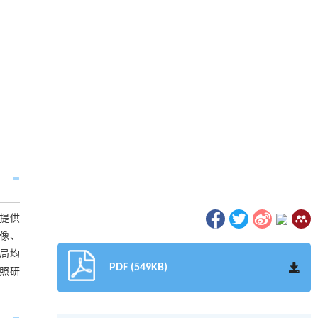
提供
像、
局均
PDF (549KB)
照研