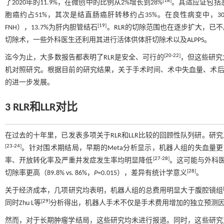
[
18
]
了2020年的11.9%，在微创中的比例从2%增长到28%
。其适应证包括
胞癌约占51%，其次是结直肠癌肝转移约占35%。在良性病变中，30%为肝血管瘤
[
19
]
FNH），13.7%为肝内胆管结石
。RLR的切除范围也在逐步扩大，已
切除术，一些外科医生还利用其进行活体供体肝切除术以及ALPPS。
[
20
-
22
]
迄今为止，大多数报告都表明了RLR是安全、可行的
，但这些研究
机对照研究。根据目前的研究结果，关于手术时间、术中失血量、术后
的进一步发展。
3 RLR和LLR对比
在过去的十年里，已发表多项关于RLR和LLR比较的回顾性队列研。
[
23
-
24
]
。针对围术期结局，早期的Meta分析显示，机器人组的失血量
[
27
-
28
]
率、开放转化率及严重并发症发生率均明显降低
。这可能与外科医
[
28
]
切除率更高（89.8% vs. 86%，
P
=0.015），差异有统计学意义
。
关于经济成本，几项研究均表明，机器人组的总费用明显大于腹腔镜组
[
29
]
同时Zhu L等
分析得出，机器人手术不仅是手术费用增加的独立预测
然而，对于长期肿瘤学结局，这些研究均未进行报道。同时，这些研究