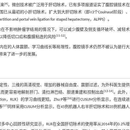
[
4
]
以来
，微创技术被广泛用于肝切除术，已有多项报道证实了腹腔镜技术在
范围已从最初的小肝切除术，扩大到大肝切除术（即≥3个Couinaud阶段）
portal vein ligation for staged hepatectomy，ALPPS）。
LR）相比，LLR在不影响肿瘤学结局的情况下，可以减少腹壁及侧支循环破坏、减轻
[
11
-
12
]
以降低切口疝和腹膜粘连的风险
。
内在的人体震颤、学习曲线长等局限性，腹腔镜手术仍然不被认为是行大
带来了进一步的发展。
定性、三维的高清视觉、增加的器械自由度、震颤过滤，为外科医生提供
[
13
-
14
]
从而更容易地解剖肝门、清扫淋巴结、胆道重建和控制出血
。此外，
[
16
]
section，RLR）的学习曲线更短。Zhu P等
进行CUSUM分析显示，在连续
[
17
]
等
同样采用CUSUM分析显示，在45例机器人右半肝切除术和35例机器
心回顾性研究显示，RLR在全国肝切除术的使用率从2014年的0.2%