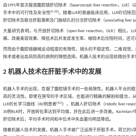
自1991年首次报道腹腔镜肝切除术（laparoscopic liver resection，LLR）
[
5
-
10
]
手术中的可行性及安全性
。随着LLR的普遍临床应用，LLR的切除
肝切除术及联合肝脏离断及门脉结扎的分次肝切除术（associating liver partition and 
大量研究表明，与开放肝切除术（open liver resection，O
痛、改善美容效果、降低术后并发症发生率、缩短术后住院时间，还可
然而由于腹腔镜器械运动程度的有限性、镜头的不稳定性、二维视觉、
除术或者出血风险高的病例的理想选择。机器人技术的出现给微创手术
2 机器人技术在肝脏手术中的发展
机器人手术的出现，克服了腹腔镜手术的一些局限性。机器人平台的稳
高的灵活性。即使在狭窄的手术区域，也能进行精确的解剖和缝合，
[
15
]
LLR的长学习曲线（60例患者
），机器人肝切除术（robotic liver re
30例RLR时，开放转化率达到平均值，并在此后进一步改善。Karimian F
肝切除术后，平均手术时间和中位术中失血量均明显降低。
随着机器人技术的发展，机器人手术被广泛运用于肝脏手术。荷兰的1项多中