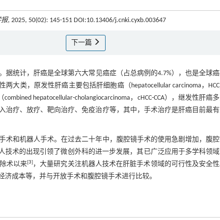
学报
, 2025, 50(02): 145-151 DOI:10.13406/j.cnki.cyxb.003647
下一篇
据统计，肝癌是全球第六大常见癌症（占总病例的4.7%），也是全球
类，原发性肝癌主要包括肝细胞癌（hepatocellular carcinoma，HC
mbined hepatocellular-cholangiocarcinoma，cHCC-CCA），继发性肝
入治疗、放疗、靶向治疗、免疫治疗等，其中，手术治疗是肝癌目前最有
手术和机器人手术。在过去二十年中，腹腔镜手术的使用急剧增加，腹腔
人技术的出现引领了微创外科的进一步发展，其已广泛应用于多学科领域
[
3
]
切除术以来
，大量研究关注机器人技术在肝脏手术领域的可行性及安全性
经济成本等，并与开放手术和腹腔镜手术进行比较。