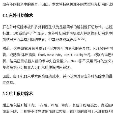
局在不同报道中的差异。因此，本文将特别关注不同类型肝段切除的比
3.1 左外叶切除术
肝左外叶切除术被许多外科医生认为是最简单的解剖性肝切除术，占腹
[
34
]
标准。1项系统评价
显示，左外叶切除术为机器人解剖性肝切除术中
[
30
-
35
]
期结局方面具有相似的结果，但其经济成本更高
。
[
32
]
然而，这些研究没有考虑到不同左外叶切除术的差异性。Hu MG等
2
管，或肥胖[体质指数（body mass inde，BMI）>30 kg/m
]，或联合淋
[
29
]
析，结果显示机器人组的术中失血量更少。Zhu L等
采用同样的定义
复杂病例亚组机器人组的术后住院时间较短。
因此，由于机器人手术的高经济成本，并不认为其是左外叶切除术的最
佳选择。
3.2 后上段切除术
后上段包括肝脏Ⅰ段、Ⅳa段、Ⅶ段、Ⅷ段。其位于腹腔高处，靠近膈
游离肝脏，且视野不佳导致出血难以控制，该区域的微创手术具有挑战