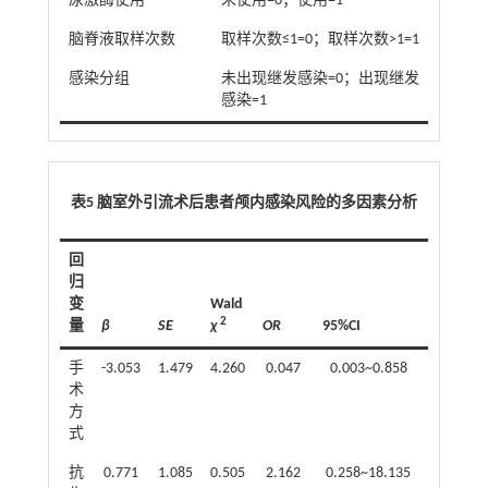
尿激酶使用
未使用=0；使用=1
脑脊液取样次数
取样次数≤1=0；取样次数>1=1
感染分组
未出现继发感染=0；出现继发
感染=1
表5 脑室外引流术后患者颅内感染风险的多因素分析
回
归
变
Wald
2
量
β
SE
χ
OR
95%CI
P
手
-3.053
1.479
4.260
0.047
0.003~0.858
0.039
术
方
式
抗
0.771
1.085
0.505
2.162
0.258~18.135
0.477