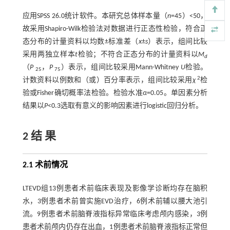
应用SPSS 26.0统计软件。本研究总体样本量（
n
=45）<50，
故采用Shapiro-Wilk检验法对数据进行正态性检验，符合正
态分布的计量资料以均数±标准差（
x
±
s
）表示，组间比较
采用两独立样本
t
检验；不符合正态分布的计量资料以
M
d
（
P
，
P
）表示，组间比较采用Mann-Whitney
U
检验。
25
75
2
计数资料以例数和（或）百分率表示，组间比较采用
χ
检
验或Fisher确切概率法检验。检验水准
α
=0.05。单因素分析
结果以
P
<0.3选取有意义的影响因素进行logistic回归分析。
2 结 果
2.1 术前情况
LTEVD组13例患者术前临床表现及影像学诊断均存在脑积
水，3例患者术前曾实施EVD治疗，6例术前辅以腰大池引
流。9例患者术前脑脊液指标异常临床考虑颅内感染，3例
患者术前颅内仍存在出血，1例患者术前脑脊液指标正常但