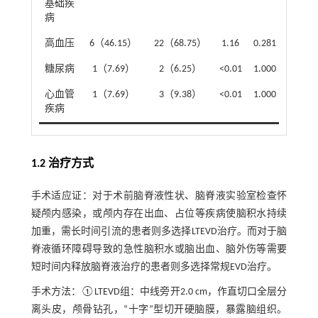
基础疾
病
高血压
6（46.15）
22（68.75）
1.16
0.281
糖尿病
1（7.69）
2（6.25）
<0.01
1.000
心血管
1（7.69）
3（9.38）
<0.01
1.000
疾病
1.2 治疗方式
手术适应证：对于术前脑脊液性状、脑脊液实验室检查怀
疑颅内感染，或颅内存在出血、占位等疾病使脑积水持续
加重，需长时间引流的患者则多选择LTEVD治疗。而对于脑
脊液循环障碍导致的急性脑积水或脑出血、脑外伤等需要
短时间内释放脑脊液治疗的患者则多选择常规EVD治疗。
手术方法：①LTEVD组：中线旁开2.0 cm，作直切口全层分
离头皮，颅骨钻孔，“十字”型切开硬脑膜，暴露脑组织。