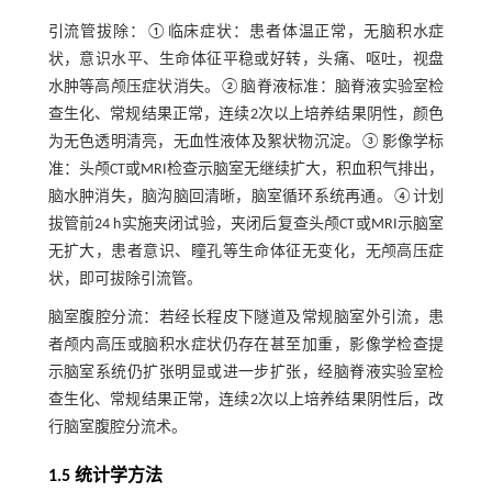
引流管拔除：①临床症状：患者体温正常，无脑积水症
状，意识水平、生命体征平稳或好转，头痛、呕吐，视盘
水肿等高颅压症状消失。②脑脊液标准：脑脊液实验室检
查生化、常规结果正常，连续2次以上培养结果阴性，颜色
为无色透明清亮，无血性液体及絮状物沉淀。③影像学标
准：头颅CT或MRI检查示脑室无继续扩大，积血积气排出，
脑水肿消失，脑沟脑回清晰，脑室循环系统再通。④计划
拔管前24 h实施夹闭试验，夹闭后复查头颅CT或MRI示脑室
无扩大，患者意识、瞳孔等生命体征无变化，无颅高压症
状，即可拔除引流管。
脑室腹腔分流：若经长程皮下隧道及常规脑室外引流，患
者颅内高压或脑积水症状仍存在甚至加重，影像学检查提
示脑室系统仍扩张明显或进一步扩张，经脑脊液实验室检
查生化、常规结果正常，连续2次以上培养结果阴性后，改
行脑室腹腔分流术。
1.5 统计学方法