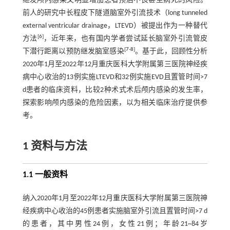
继发颅内感染又明显增加患者预后不良甚至病死的风险。
前人的研究中长程皮下隧道脑室外引流技术（long tunneled
external ventricular drainage，LTEVD）被提出作为一种替代
[
6
]
方法
，近年来，也有国内学者尝试延长脑室外引流管皮
[
7
-
8
]
下潜行距离以预防继发脑室感染
。基于此，回顾性分析
2020年1月至2022年12月重庆医科大学附属第三医院神经疾
病中心收治的13例实施LTEVD和32例实施EVD且置管时间>7
d患者的临床资料，比较2种术式术后颅内感染的发生率，
探索影响颅内感染的危险因素，以为相关临床治疗提供参
考。
1 资料与方法
1.1 一般资料
纳入2020年1月至2022年12月重庆医科大学附属第三医院神
经疾病中心收治的45例患者实施脑室外引流且置管时间>7 d
的患者，其中男性24例，女性21例；年龄21~84岁