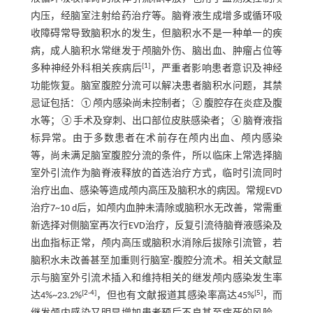
内压，经脑室注射给药治疗等。脑脊液生成增多或循环吸
收障碍常导致脑积水的发生，但脑积水不是一种单一的疾
病，成人脑积水常继发于颅脑外伤、脑出血、肿瘤占位等
[
1
]
多种神经外科相关疾病后
，严重者影响患者意识及神经
功能恢复。脑室腹腔分流可以解决患者脑积水问题，其禁
忌证包括：①颅内感染尚未控制者；②腹腔存在炎症及腹
水等；③手术及穿刺、出口部位皮肤感染者；④脑脊液指
标异常。由于多数患者在术前存在颅内出血、颅内感染
等，尚未满足脑室腹腔分流的条件，所以临床上常选择脑
室外引流作为脑脊液释放的首选治疗方式，临时引流同时
治疗出血、感染等造成颅内高压及脑积水的病因。常规EVD
治疗7~10 d后，如颅内血肿未清除或脑积水无改善，常需重
新选择对侧脑室再次行EVD治疗，反复引流待脑脊液感染及
出血指标正常，颅内高压或脑积水消除后拔除引流管，若
脑积水未改善甚至加重则行脑室-腹腔分流术。相关文献显
示与脑室外引流术插入和维持相关的继发颅内感染发生率
[
2
-
4
]
[
5
]
达4%~23.2%
，但也有文献报道其感染率高达45%
，而