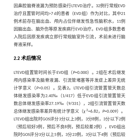
因鼻腔脑脊液漏为预防感染行LTEVD治疗。32例行常规EVD
治疗且置管时间均>7 d的患者（EVD组）作为对比，其中21
例术前存在脑出血、颅内占位伴继发性急性脑积水，11例
因脑出血、脑外伤等原发疾病行EVD治疗。EVD组多数患者
入院后因原发疾病立即行常规脑室外引流，术前未进行脑
脊液采样。
2.2 术后情况
LTEVD组置管时间长于EVD组（
P
=0.000）。2组在术后继发
颅内感染率及脑脊液漏、引流管堵塞等并发症上差异无统
计学意义（
P
>0.05）。见
表2
。LTEVD组引流管置管天数总
体继发感染率为2.40‰（1/417）低于EVD组引流管置管天
数总体继发感染率27.19‰（9/331），2组引流管置管天数
2
总体继发感染率差异有统计学意义（
χ
=6.82，
P
=0.009）。
LTEVD组出院时GOS评分3分以上3例，3分8例，3分以下2例
（预后较好3例，预后不良8例，预后较差2例），EVD组出
院时GOS评分3分以上5例，3分23例，3分以下4例（预后较