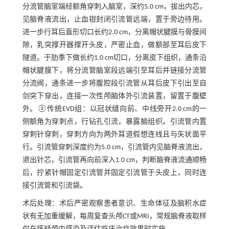
分流管脑室端经额角穿刺入脑室，深约5.0 cm，拔出内芯，
见脑脊液流出，止血钳封闭引流管远端，置于旁边待用。
进一步行耳后直形切口长约2.0 cm，分离帽状腱膜与骨膜间
隙，乳突撑开器撑开头皮，严密止血，做额部至耳后皮下
隧道。于肋季下做长约1.0 cm切口，分离皮下组织，通条沿
帽状腱膜下，将分流管脑室段远端引至耳后并链接分流管
分流阀，通条进一步将腹腔段引流管从耳后皮下引出至自
剑突下穿出，连接一次性颅脑体外引流装置，留置于腹壁
外。②传统EVD组：以冠状缝向前、中线旁开2.0 cm的一
侧额角为穿刺点，行钻孔引流，暴露脑组织。引流管内置
穿刺针穿刺，穿刺方向为两外耳道假想连线且与矢状面平
行。引流管穿刺深度约为5.0 cm，引流管内见脑脊液流出，
退出针芯，引流管再向前深入1.0 cm，判断脑脊液流通顺畅
后，拧紧针帽固定引流管并固定引流管于头皮上，同时连
接引流管和引流袋。
术后处理：术后严密观察患者意识、生命体征及脑积水症
状有无加重缓解，每周复查头颅CT或MRI，常规脑脊液取样