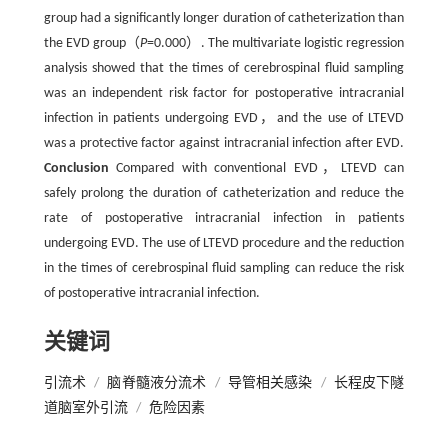
group had a significantly longer duration of catheterization than
the EVD group（
P
=0.000）. The multivariate logistic regression
analysis showed that the times of cerebrospinal fluid sampling
was an independent risk factor for postoperative intracranial
infection in patients undergoing EVD，and the use of LTEVD
was a protective factor against intracranial infection after EVD.
Conclusion
Compared with conventional EVD，LTEVD can
safely prolong the duration of catheterization and reduce the
rate of postoperative intracranial infection in patients
undergoing EVD. The use of LTEVD procedure and the reduction
in the times of cerebrospinal fluid sampling can reduce the risk
of postoperative intracranial infection.
关键词
引流术
/
脑脊髓液分流术
/
导管相关感染
/
长程皮下隧
道脑室外引流
/
危险因素