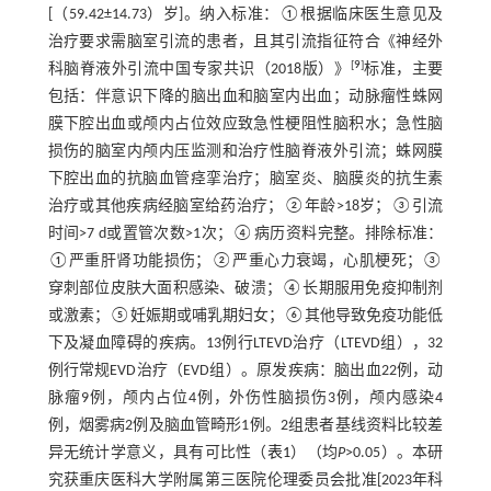
[（59.42±14.73）岁]。纳入标准：①根据临床医生意见及
治疗要求需脑室引流的患者，且其引流指征符合《神经外
[
9
]
科脑脊液外引流中国专家共识（2018版）》
标准，主要
包括：伴意识下降的脑出血和脑室内出血；动脉瘤性蛛网
膜下腔出血或颅内占位效应致急性梗阻性脑积水；急性脑
损伤的脑室内颅内压监测和治疗性脑脊液外引流；蛛网膜
下腔出血的抗脑血管痉挛治疗；脑室炎、脑膜炎的抗生素
治疗或其他疾病经脑室给药治疗；②年龄>18岁；③引流
时间>7 d或置管次数>1次；④病历资料完整。排除标准：
①严重肝肾功能损伤；②严重心力衰竭，心肌梗死；③
穿刺部位皮肤大面积感染、破溃；④长期服用免疫抑制剂
或激素；⑤妊娠期或哺乳期妇女；⑥其他导致免疫功能低
下及凝血障碍的疾病。13例行LTEVD治疗（LTEVD组），32
例行常规EVD治疗（EVD组）。原发疾病：脑出血22例，动
脉瘤9例，颅内占位4例，外伤性脑损伤3例，颅内感染4
例，烟雾病2例及脑血管畸形1例。2组患者基线资料比较差
异无统计学意义，具有可比性（
表1
）（均
P
>0.05）。本研
究获重庆医科大学附属第三医院伦理委员会批准[2023年科