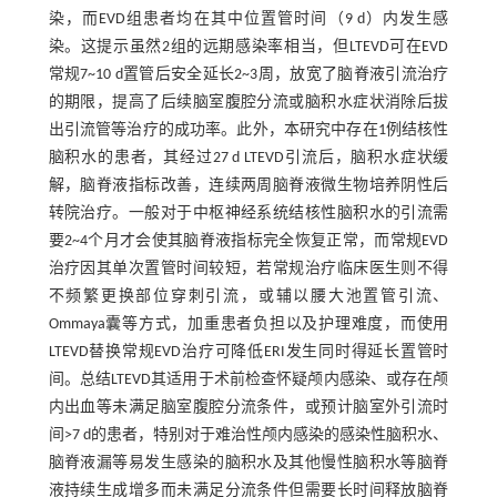
染，而EVD组患者均在其中位置管时间（9 d）内发生感
染。这提示虽然2组的远期感染率相当，但LTEVD可在EVD
常规7~10 d置管后安全延长2~3周，放宽了脑脊液引流治疗
的期限，提高了后续脑室腹腔分流或脑积水症状消除后拔
出引流管等治疗的成功率。此外，本研究中存在1例结核性
脑积水的患者，其经过27 d LTEVD引流后，脑积水症状缓
解，脑脊液指标改善，连续两周脑脊液微生物培养阴性后
转院治疗。一般对于中枢神经系统结核性脑积水的引流需
要2~4个月才会使其脑脊液指标完全恢复正常，而常规EVD
治疗因其单次置管时间较短，若常规治疗临床医生则不得
不频繁更换部位穿刺引流，或辅以腰大池置管引流、
Ommaya囊等方式，加重患者负担以及护理难度，而使用
LTEVD替换常规EVD治疗可降低ERI发生同时得延长置管时
间。总结LTEVD其适用于术前检查怀疑颅内感染、或存在颅
内出血等未满足脑室腹腔分流条件，或预计脑室外引流时
间>7 d的患者，特别对于难治性颅内感染的感染性脑积水、
脑脊液漏等易发生感染的脑积水及其他慢性脑积水等脑脊
液持续生成增多而未满足分流条件但需要长时间释放脑脊