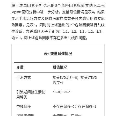
将上述单因素分析选出的5个危险因素赋值并纳入二元
logistic回归分析中进一步分析。变量赋值情况见
表4
。结果
显示手术治疗方式及脑脊液取样次数是颅内感染的独立危
险因素。见
表5
。同时对上述选出的5个危险因素进行共线
性诊断，方差膨胀因子分别为：1.1、1.2、1.2、1.2、1.3，
均<10，即上述危险因素不存在多重共线性问题。
表4 变量赋值情况
变量
赋值情况
手术方式
接受EVD治疗=0；接受LTEVD
治疗=1
引流期间抗生素使
≤3=0；>3=1
用种类
中线偏移
不存在偏移=0；存在偏移=1