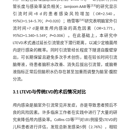
[
13
]
管长度与感染率呈负相关；Jamjoom AAB等
的研究显示
引流时间>8 d的患者感染风险增加（
OR
=2.540，
[
14
]
95%CI=1.14~5.70；
P
=0.020）；杨雪等
研究表明脑室外引
流时间>7 d是继发颅内感染的高危因素（
OR
=3.771，
95%CI=1.340~5.549；
P
=0.006）。在此基础上，本研究中
LTEVD术式通过延长引流管皮下潜行距离，以减少定植菌颅
内逆行感染的概率。同时引流管经长程皮下隧道自腹壁穿
出，可长期保留且避免多次手术创伤，能在较长时间引流
脑脊液，待患者脑积水改善、消失后拔出引流管，或脑脊
液指标正常后但脑积水仍存在甚至加重而调整为脑室-腹腔
分流。
3.1 LTEVD与传统EVD的术后情况对比
颅内感染是脑室外引流常见并发症，亦是导致患者预后不
良的风险因素。许多临床工作者在实践中进行了大量的研
[
15
]
究来降低颅内感染率。Collins CD等
对181例接受LTEVD的
儿科患者进行评估，发现总新发感染5例（2.76%），相较