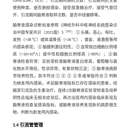
coma scale，GCS）、引流期间换药次数、引流期间抗生素
使用种类、是否肺部感染、接受尿激酶治疗、接受气管切
开、引流期间脑脊液取样次数、是否中线偏移等。
脑脊液感染诊断标准参照《神经外科中枢神经系统感染诊
[
10
]
治中国专家共识（2021版）》
：①头痛，恶心、呕吐，
发热（>38 ℃）或体温降低（<36 ℃），谵妄、易激惹等颅
内感染表现；②脑膜刺激征阳性；③血常规白细胞比例增
9
高（>10×10
/L）或中性粒细胞比例增高（>80%）；④脑
脊液检查异常：实验室检查脑脊液蛋白增高，葡萄糖与氯
化物水平降低，性状异常，有絮状物沉淀；⑤脑脊液病原
学培养阳性。其中符合①②③④条或单独符合⑤判断
为继发颅内感染。术前脑脊液指标已存在感染的患者，经
脑室引流及抗生素治疗，连续2次脑脊液实验室检查及培养
阴性且临床无相关症状后，再次出现颅内感染临床表现及
脑脊液检查呈感染指标，或脑脊液培养发现新的病原微生
物，判断为新发颅内感染。
1.4 引流管管理