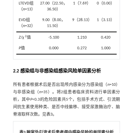
LTEVD组
27.00（22.50，
1（7.69）
0（0.00）
0（0.0
（
n
=13）
36.50）
EVD组
9.00（8.00，
9（28.13）
1（3.13）
1（3.1
（
n
=32）
11.50）
2
Z
/
χ
值
-5.100
1.210
0.420
0.420
P
值
0.000
0.272
1.000
1.000
2.2 感染组与非感染组感染风险单因素分析
所有患者根据术后是否出现颅内感染分为感染组（
n
=10）
与非感染组（
n
=35）。将2组患者临床资料进行单因素分
析，其中
P
<0.3的危险因素共5个，包括手术方式、引流期
间抗生素使用种类、是否中线偏移、接受尿激酶治疗、脑
脊液取样次数。见
表3
。
表3 脑室外引流术后患者颅内感染风险的单因素分析