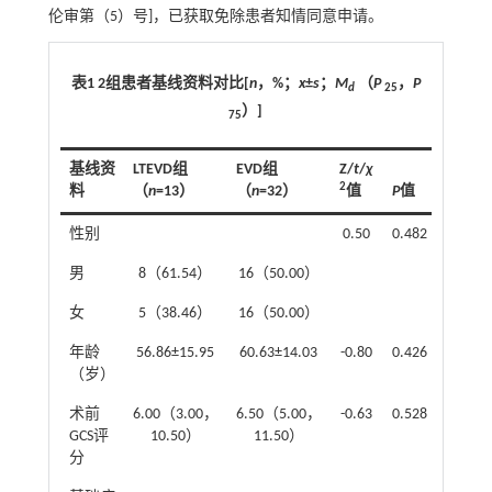
伦审第（5）号]，已获取免除患者知情同意申请。
表1 2组患者基线资料对比[
n
，%；
x
±
s
；
M
（
P
，
P
d
25
）]
75
基线资
LTEVD组
EVD组
Z/
t
/
χ
2
料
（
n
=13）
（
n
=32）
值
P
值
性别
0.50
0.482
男
8（61.54）
16（50.00）
女
5（38.46）
16（50.00）
年龄
56.86±15.95
60.63±14.03
-0.80
0.426
（岁）
术前
6.00（3.00，
6.50（5.00，
-0.63
0.528
GCS评
10.50）
11.50）
分