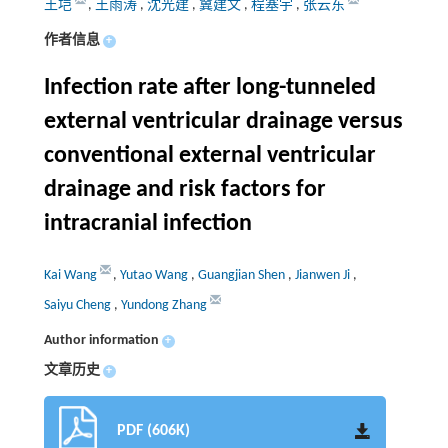
王垲
,
王雨涛
,
沈光建
,
冀建文
,
程塞宇
,
张云东
作者信息
+
Infection rate after long-tunneled
external ventricular drainage versus
conventional external ventricular
drainage and risk factors for
intracranial infection
Kai Wang
,
Yutao Wang
,
Guangjian Shen
,
Jianwen Ji
,
Saiyu Cheng
,
Yundong Zhang
Author information
+
文章历史
+
PDF (606K)