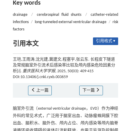
Key words
drainage
/
cerebrospinal fluid shunts
/
catheter-related
infections
/
long-tunneled external ventricular drainage
/
risk
factors
引用格式 ▾
引用本文
王垲,王雨涛,沈光建,冀建文,程塞宇,张云东. 长程皮下隧道
及常规脑室外引流术后感染率比较及颅内感染危险因素分
析[J].
重庆医科大学学报
, 2025, 50(03): 409-415
DOI:10.13406/j.cnki.cyxb.003659
上一篇
下一篇
脑室外引流（external ventricular drainage，EVD）作为神经
外科的常见术式，广泛用于脑室出血、动脉瘤蛛网膜下腔
出血、脑积水、脑外伤、颅内占位、颅内感染等颅内脑脊
液循环吸收障碍的液体引流和释放，也用于监测及控制颅