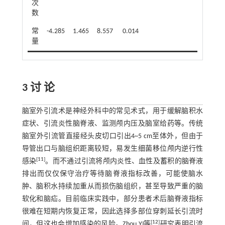
次
数
常
-4.285
1.465
8.557
0.014
0.003
量
3 讨 论
脑室外引流术是神经外科中的常见术式，用于缓解脑积水
症状、引流炎性脑脊液、监测颅内压及脑室给药等。传统
脑室外引流管直接经头皮切口引出4~5 cm至体外，但由于
导管出口与脑组织距离较短，易发生细菌移位颅内逆行性
[
11
]
感染
。而不通过引流将颅内炎性、血性及蓄积的脑脊液
排出而仅仅保守治疗等待脑脊液指标改善，可能使脑水
肿、脑积水持续加重从而损伤脑组织，甚至导致严重的脑
软化和脑疝。目前临床实践中，部分患者术后脑脊液指标
很难在短期内恢复正常，因此选择多部位穿刺延长引流时
[
12
]
间，但这也会增加感染的风险。Zhou YJ等
研究表明引流