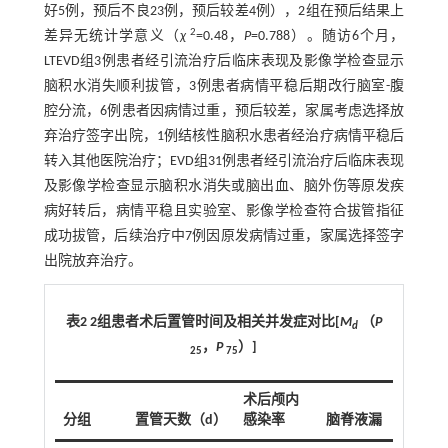
好5例，预后不良23例，预后较差4例），2组在预后结果上
2
差异无统计学意义（
χ
=0.48，
P
=0.788）。随访6个月，
LTEVD组3例患者经引流治疗后临床表现及影像学检查显示
脑积水消失顺利拔管，3例患者病情平稳后期改行脑室-腹
腔分流，6例患者因病情过重，预后较差，家属考虑选择放
弃治疗签字出院，1例结核性脑积水患者经治疗病情平稳后
转入其他医院治疗；EVD组31例患者经引流治疗后临床表现
及影像学检查显示脑积水消失或脑出血、脑外伤等原发疾
病好转后，病情平稳且实验室、影像学检查符合拔管指征
成功拔管，后续治疗中7例因原发病情过重，家属选择签字
出院放弃治疗。
表2 2组患者术后置管时间及相关并发症对比[
M
（
P
d
，
P
）]
25
75
术后颅内
引流管
分组
置管天数（d）
感染率
脑脊液漏
塞