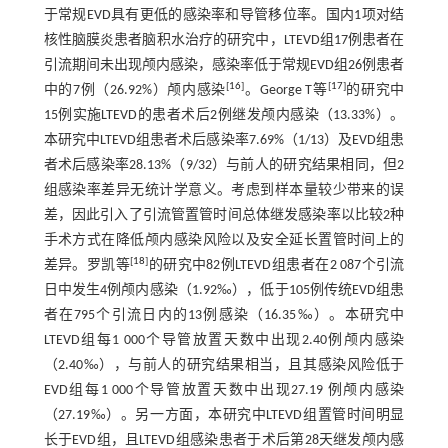
于常规EVD具有更低的感染率和导管移位率。国内1项对结
核性脑膜炎患者脑积水治疗的研究中，LTEVD组17例患者在
引流期间未出现颅内感染，感染率低于常规EVD组26例患者
[
16
]
[
17
]
中的7例（26.92%）颅内感染
。George T等
的研究中
15例实施LTEVD的患者术后2例继发颅内感染（13.33%）。
本研究中LTEVD组患者术后感染率7.69%（1/13）及EVD组患
者术后感染率28.13%（9/32）与前人的研究结果相同，但2
组感染率差异无统计学意义。考虑到样本量较少带来的误
差，因此引入了引流管置管时间总体继发感染率以比较2种
手术方式在降低颅内感染风险以及安全延长置管时间上的
[
18
]
差异。罗凯等
的研究中82例LTEVD组患者在2 087个引流
日中发生4例颅内感染（1.92‰），低于105例传统EVD组患
者在795个引流日内的13例感染（16.35‰）。本研究中
LTEVD组每1 000个导管放置天数中出现2.40例颅内感染
（2.40‰），与前人的研究结果相当，且其感染风险低于
EVD组每1 000个导管放置天数中出现27.19 例颅内感染
（27.19‰）。另一方面，本研究中LTEVD组置管时间明显
长于EVD组，且LTEVD组感染患者于术后第28天继发颅内感