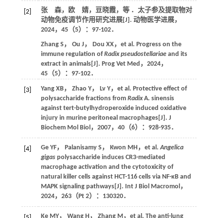
张 森，欧 婧，豆晓霞，等 ．太子参及提取物对
[2]
动物免疫调节作用研究进展[J].
动物医学进展
，
2024
，
45
（5）：97-102．
Zhang
S
，
Ou
J
，
Dou
XX
，et al. Progress on the
immune regulation of
Radix pseudostellariae
and its
extract in animals[J].
Prog Vet Med
，
2024
，
45
（5）：97-102．
Yang
XB
，
Zhao
Y
，
Lv
Y
，et al. Protective effect of
[3]
polysaccharide fractions from
Radix
A. sinensis
against tert-butylhydroperoxide induced oxidative
injury in murine peritoneal macrophages[J].
J
Biochem Mol Biol
，
2007
，
40
（6）：928-935．
Ge
YF
，
Palanisamy
S
，
Kwon
MH
，et al.
Angelica
[4]
gigas
polysaccharide induces CR3-mediated
macrophage activation and the cytotoxicity of
natural killer cells against HCT-116 cells via NF-κB and
MAPK signaling pathways[J].
Int J Biol Macromol
，
2024
，
263
（Pt 2）：130320．
Ke
MY
，
Wang
H
，
Zhang
M
，et al. The anti-lung
[5]