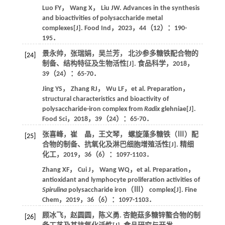
Luo
FY
，
Wang
X
，
Liu
JW
. Advances in the synthesis
and bioactivities of polysaccharide metal
complexes[J].
Food Ind
，
2023
，
44
（12）：190-
195．
景永帅，张瑞娟，吴兰芳， 北沙参多糖铁配合物的
[24]
制备、结构特征及生物活性[J].
食品科学
，
2018
，
39
（24）：65-70．
Jing
YS
，
Zhang
RJ
，
Wu
LF
，et al. Preparation，
structural characteristics and bioactivity of
polysaccharide-iron complex from
Radix
glehniae[J].
Food Sci
，
2018
，
39
（24）：65-70．
张喜峰，崔 晶，王文琴， 螺旋藻多糖铁（Ⅲ）配
[25]
合物的制备、抗氧化及淋巴细胞增殖活性[J].
精细
化工
，
2019
，
36
（6）：1097-1103．
Zhang
XF
，
Cui
J
，
Wang
WQ
，et al. Preparation，
antioxidant and lymphocyte proliferation activities of
Spirulina
polysaccharide iron（Ⅲ） complex[J].
Fine
Chem
，
2019
，
36
（6）：1097-1103．
顾冰飞，赵圆圆，陈义勇. 杏鲍菇多糖锌螯合物的制
[26]