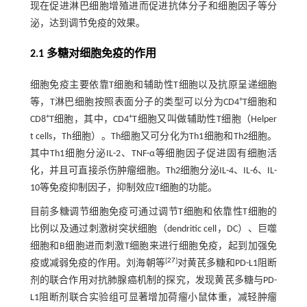
现在促进淋巴细胞增殖进而促进抗体分子和细胞因子等分
泌，达到调节免疫的效果。
2.1 多糖对细胞免疫的作用
细胞免疫主要依靠T细胞和辅助性T细胞以及抗原呈递细胞
+
等，T淋巴细胞按照表面分子的类型可以分为CD4
T细胞和
+
+
CD8
T细胞，其中，CD4
T细胞又叫做辅助性T细胞（Helper
t cells，Th细胞）。Th细胞又可分化为Th1细胞和Th2细胞。
其中Th1细胞分泌IL-2、TNF-α等细胞因子促进固有细胞活
化，并且可直接杀伤肿瘤细胞。Th2细胞分泌IL-4、IL-6、IL-
10等免疫抑制因子，抑制效应T细胞的功能。
目前多糖调节细胞免疫可通过调节T细胞和依靠性T细胞的
比例以及通过刺激树突状细胞（dendritic cell，DC）、巨噬
细胞和B细胞进而刺激T细胞来进行细胞免疫，起到加强免
[
27
]
疫或减弱免疫的作用。刘海朝等
对黄芪多糖和PD-L1阻断
剂的联合作用对抗肺腺癌机制的探究，发现黄芪多糖与PD-
L1阻断剂联合实验组可显著增加荷瘤小鼠体重，减轻肿瘤