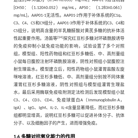
途径的AP50值为（0.547±0.033）mg/mL。AAP01-3活性稍弱
[CH50：（1.120±0.052） mg/mL，AP50：（1.283±0.061）
mg/mL]，AAP01-1无活性。AAP01-2作用于补体系统的C1q、
C3、C4、C5和C9组分，AAP01-3作用于补体系统的C3、C4和
C5组分，说明高含量的半乳糖醛酸对黄芪多糖的抗补体活
[
14
]
性起重要作用。汤笛等
探究红豆杉多糖对环磷酰胺诱导
的免疫抑制小鼠免疫功能的影响，试验设置了多个对照
组，模型组、阳性药物组和红豆杉多糖低、中、高剂量组
小鼠每日腹腔注射环磷酰胺溶液，阴性对照组小鼠腹腔注
射生理盐水。模型建立后，阳性药物组小鼠灌胃盐酸左旋
咪唑溶液，红豆杉多糖低、中、高剂量组分别按不同体重
灌胃红豆杉多糖溶液，阴性对照组与模型组灌胃生理盐
水，最后采用酶联免疫吸附测定法检测后发现模型组小鼠
C3、C4、CD3、CD4、免疫球蛋白A（Immunoglobulin A，
IgA）、IgG、IgM、IL-2、IL-4含量显著降低，而红豆杉多糖
组都明显增高，说明红豆杉多糖可以促进补体分子、抗体
分子、以及细胞因子的产生，进而增强免疫。
1.6 多糖对抗氧化能力的作用