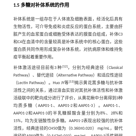
1.5 多糖对补体系统的作用
补体系统是一组存在于人体液及细胞表面，经活化后具有
生物活性，可介导免疫和炎症反应的蛋白系统，主要由肝
脏产生的血浆蛋白或细胞受体表达的膜蛋白组成，补体C3
和C4在血清中的含量较高是补体系统中的核心蛋白，这些
蛋白质共同作用形成复杂补体系统，对抗病原体和维持免
疫平衡起着重要作用。
[
12
]
补体激活途径目前有3 种
，分别为经典途径（Classical
Pathway）、替代途径（Alternative Pathway）和适应性途径
[
13
]
（Lectin Pathway）。Huo JY等
揭示黄花蒿多糖与抗补体
活性之间的关系，通过溶血实验对其抗补体活性和补体激
活级联中的靶向成分进行了评价，从黄花楸中分离得到3种
均质多糖（AAP01-1、AAP01-2和AAP01-3）。AAP01-1、
AAP01-2和AAP01-3的半乳糖醛酸含量分别为8%、28%和
15%，均为支链酸性杂多糖。AAP01-2表现出较强的抗补体
活性，经典途径的CH50值为（0.360±0.020） mg/mL，替代