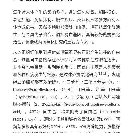
氧化对人体产生的影响多样，通过氧化应激、细胞损伤、
衰老加速、免疫抑制、慢性疾病、炎症反应等多方面对人
体造成危害。天然多糖能够清除自由基、增强抗氧化酶活
性、与金属离子络合、调控凋亡基因，具有较好的抗氧化
活性，逐渐成为抗氧化研究的重要方向之一。
人体组织细胞受到辐射或供氧不足有可能产生过多的自由
基。过量自由基的存在不仅会对人体健康造成潜在危害，
其本身也会带动一系列连锁反应，因此自由基是人类衰老
[
15
-
18
]
和各种疾病发生的根源。通过体外抗氧化研究
，发现
绿豆多糖能够有效清除1，1-二苯基-2-三硝基苯肼（1，1-
Diphenyl-2-picrylhydrazyl，DPPH）自由基、羟基自由基
（Hydroxyl Radical，·OH）、2，2'-联氨-双-3-乙基苯并噻唑
啉-6-磺酸（2，2'-azino-bis（3-ethylbenzothiazoline-6-sulfonic
acid），ABTS）自由基、超氧阴离子自由基（superoxide
-
radical
，
O
·），薄树芝多糖能够有效清除·OH及DPPH·，阿
2
魏菇多糖具有较好的DPPH·、ABTS·、·OH清除能力，藤椒籽