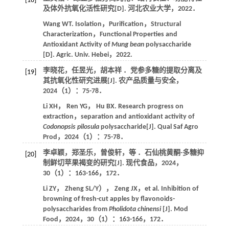
[18]
及体外抗氧化活性研究[D]. 河北农业大学，
2022
．
Wang
WT
. Isolation，Purification，Structural
Characterization，Functional Properties and
Antioxidant Activity of
Mung bean
polysaccharide
[D].
Agric. Univ. Hebei
，
2022
.
李晓花，任昱光，胡本祥 ．党参多糖的提取分离及
[19]
其抗氧化性研究进展[J].
农产品质量与安全
，
2024
（1）：75-78．
Li
XH
，
Ren
YG
，
Hu
BX
. Research progress on
extraction，separation and antioxidant activity of
Codonopsis pilosula
polysaccharide[J].
Qual Saf Agro
Prod
，
2024
（1）：75-78．
李卓颖，郑圣乐，曾俊轩，等 ．石仙桃黄酮-多糖抑
[20]
制鲜切苹果褐变的研究[J].
现代食品
，
2024
，
30
（1）：163-166，172．
Li
ZY
，
Zheng
SL/Y）
，
Zeng
JX
，et al. Inhibition of
browning of fresh-cut apples by flavonoids-
polysaccharides from
Pholidota chinensi
[J].
Mod
Food
，
2024
，
30
（1）：163-166，172．