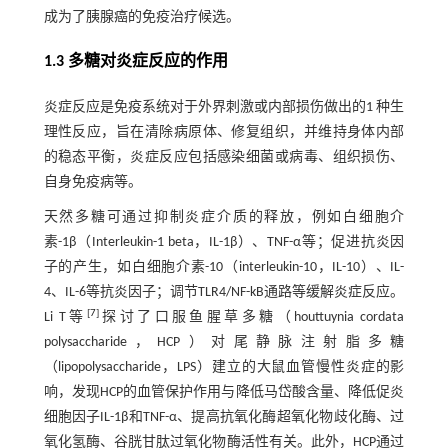
成为了胰腺癌的免疫治疗候选。
1.3 多糖对炎症反应的作用
炎症反应是免疫系统对于外界刺激或内部损伤做出的1 种生
理性反应，旨在清除病原体、修复组织，并维持身体内部
的稳态平衡，炎症反应包括感染细菌或病毒、组织损伤、
自身免疫病等。
天然多糖可通过抑制炎症介质的释放，例如白细胞介
素-1β（Interleukin-1 beta，IL-1β）、TNF-α等；促进抗炎因
子的产生，如白细胞介素-10（interleukin-10，IL-10）、IL-
4、IL-6等抗炎因子；调节TLR4/NF-kB通路等缓解炎症反应。
[
7
]
Li T等
探讨了口服鱼腥草多糖（houttuynia cordata
polysaccharide，HCP）对尾静脉注射脂多糖
（lipopolysaccharide，LPS）建立的大鼠血管慢性炎症的影
响，发现HCP的血管保护作用与降低马岱酸含量、降低促炎
细胞因子IL-1β和TNF-α、提高抗氧化酶超氧化物歧化酶、过
氧化氢酶、谷胱甘肽过氧化物酶活性有关。此外，HCP通过