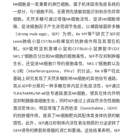
NK细胞是一类重要的淋巴细胞，属于机体固有免疫系统的
一部分，与T细胞不同，无需预先致敏就能识别和杀伤异常
细胞。天然多糖可通过增强NK细胞活性、促进NK细胞增
殖、促进细胞因子产生进而调节免疫。以裸圆梭菌卵多糖
[
5
]
（strong male eggs，SEP）为例，Ke MY等
研究了SEP对
Lewis肺癌小鼠C57/BL6J和裸鼠的抗肺癌作用及其潜在机
-
制。SEP能明显刺激裸小鼠和C57/BL6J小鼠脾脏中CD3
+
NK1.1
细胞百分比和NK细胞的细胞毒性。SEP不仅抑制肿瘤
+
生长，还促进NK细胞介导的细胞毒性、NK1.1
细胞群以及
[
6
]
IL-2和（interferon-gamma，IFN-γ）的分泌。Xie X等
在此
基础上研究发现了天然多糖影响NK细胞的其他信号通路，
其从SEP中分离的一种多糖在体内显示免疫活性，SEP通过
TLR4/MAPKs/NF-κB信号通路激活NK细胞，使其在体内外明
显抑制胰腺癌细胞生长，同时SEP通过上调自然杀伤性细胞
激活受体2D，明显增强了吉西他滨（Gemcitabine，GEM）
的抗肿瘤作用，提高了NK细胞靶向其配体类身体抗原的敏
感性，此外，SEP通过抑制体内活性氧化物质的分泌逆转了
GEM诱导的脾脏和骨髓的凋亡和萎缩。这些结果表明，SEP