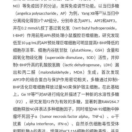
NO）等免疫因子的分泌，发挥免疫调节功能。以当归多糖
[
3
]
（angelica polysaccharide，AP）为例，Yang XB等
从当归中
分离纯化得到3个AP组分，分别命名为APF1、APF2和APF3，
并在0.2 mmol/L叔丁基过氧化氢（tert-butyl hydroperoxide，
t-BHP）作用前用APFs预处理小鼠腹腔巨噬细胞，研究发现
低至10 μg/mL的APF预处理巨噬细胞可明显提高t-BHP降低的
细胞存活率、细胞内谷胱甘肽（glutathione，GSH）含量和
超氧化物歧化酶（superoxide dismutase，SOD）活性，并抑
制t-BHP升高的乳酸脱氢酶（lactic dehydrogenase，LDH）漏
出和丙二醛（malondialdehyde，MDA）生成，首次发现
APF3中的结合蛋白与保护作用密切相关，多糖通过抑制t-
BHP活化巨噬细胞释放过量NO来保护宿主细胞。在此基础
[
4
]
上，Ge YF等
对AP进行纯化并描述了一种新的水溶性多糖
（F2），研究发现F2作为有效的多糖，显著刺激RAW264.7
细胞释放NO并表达多种细胞因子，同时增加NK-92细胞中肿
瘤坏死因子α（tumor necrosis factor alpha，TNF-α）、α-干
扰素（alpha Interferon，IFN-α）、自然杀伤细胞毒性受体
和颗粒酶-b的表达，增强对HCT-116细胞的细胞毒性，并且