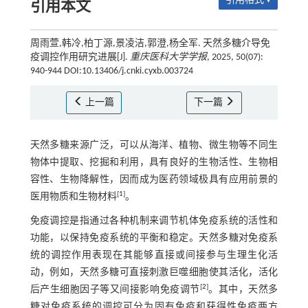
引用格式 ▾
引用本文
周雨萱,韩冷,柏丁源,景凌洁,郭澄,杨全军. 天然多糖介导免
疫调控作用研究进展[J].
重庆医科大学学报
, 2025, 50(07):
940-944 DOI:10.13406/j.cnki.cyxb.003724
上一篇
下一篇
天然多糖来源广泛，可以从海洋、植物、微生物等不同生
物体中提取、挖掘和利用，具有良好的生物活性、生物相
容性、生物降解性，因而成为医药领域极具有应用前景的
[
1
]
医用物质和生物材料
。
免疫调控是指通过各种机制来调节机体免疫系统的活性和
功能，以保持免疫系统的平衡和稳定。天然多糖对免疫系
统的调控作用表现在其能够直接或间接参与生理生化活
动，例如，天然多糖可直接刺激巨噬细胞使其活化，活化
[
2
]
后产生细胞因子等又间接影响免疫调节
。其中，天然多
糖对免疫系统的调控可分为固有免疫和获得性免疫两方