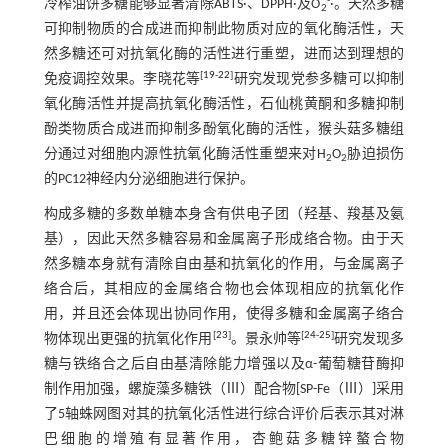
-
冷榨油饼多糖能够显著清除ABTS·、DPPH·及O
·。天然多糖
2
可抑制物质的合成进而抑制此物质对应的氧化酶活性，天
然多糖还可对抗氧化酶的活性进行重塑，进而达到理想的
[
19
-
22
]
免疫调控效果。李晓花等
研究发现党参多糖可以抑制
氧化酶活性并提高抗氧化酶活性，石仙桃黄酮和多糖抑制
酚类物质合成进而抑制多酚氧化酶的活性，猴头菇多糖组
分通过对细胞内源性抗氧化酶活性重塑来对H
O
胁迫损伤
2
2
的PC12神经内分泌细胞进行保护。
构成多糖的多数单糖本身含有供电子团（羟基、羧基及氨
基），因此天然多糖容易和金属离子形成络合物。由于天
然多糖本身就有清除自由基和抗氧化的作用，与金属离子
络合后，其相应的金属络合物也会体现相应的抗氧化作
用，并且还会体现出协同作用，使得多糖和金属离子络合
[
23
]
[
24
-
25
]
物体现出更强的抗氧化作用
。景永帅等
研究发现多
糖与铁络合之后自由基清除能力增强以及α-葡萄糖苷酶抑
制作用加强，螺旋藻多糖铁（Ⅲ）配合物[SP-Fe（Ⅲ）]采用
了5轴蛛网图对其的抗氧化活性进行综合评价后表示其对淋
巴细胞的增殖有显著作用，杏鲍菇多糖锌螯合物