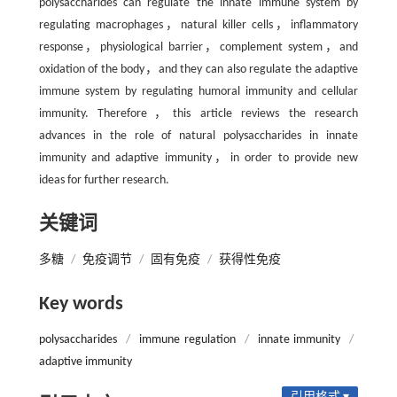
polysaccharides can regulate the innate immune system by
regulating macrophages，natural killer cells，inflammatory
response，physiological barrier，complement system，and
oxidation of the body，and they can also regulate the adaptive
immune system by regulating humoral immunity and cellular
immunity. Therefore，this article reviews the research
advances in the role of natural polysaccharides in innate
immunity and adaptive immunity，in order to provide new
ideas for further research.
关键词
多糖
/
免疫调节
/
固有免疫
/
获得性免疫
Key words
polysaccharides
/
immune regulation
/
innate immunity
/
adaptive immunity