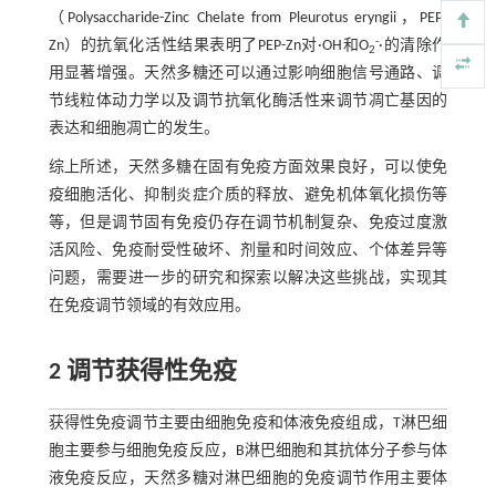
（Polysaccharide-Zinc Chelate from Pleurotus eryngii，PEP-
-
Zn）的抗氧化活性结果表明了PEP-Zn对·OH和O
·的清除作
2
用显著增强。天然多糖还可以通过影响细胞信号通路、调
节线粒体动力学以及调节抗氧化酶活性来调节凋亡基因的
表达和细胞凋亡的发生。
综上所述，天然多糖在固有免疫方面效果良好，可以使免
疫细胞活化、抑制炎症介质的释放、避免机体氧化损伤等
等，但是调节固有免疫仍存在调节机制复杂、免疫过度激
活风险、免疫耐受性破坏、剂量和时间效应、个体差异等
问题，需要进一步的研究和探索以解决这些挑战，实现其
在免疫调节领域的有效应用。
2 调节获得性免疫
获得性免疫调节主要由细胞免疫和体液免疫组成，T淋巴细
胞主要参与细胞免疫反应，B淋巴细胞和其抗体分子参与体
液免疫反应，天然多糖对淋巴细胞的免疫调节作用主要体