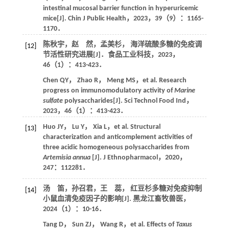
intestinal mucosal barrier function in hyperuricemic
mice[J].
Chin J Public Health
，
2023
，
39
（9）：1165-
1170．
陈秋宇，赵 然，孟美杉， 海洋硫酸多糖的免疫调
[12]
节活性研究进展[J]．
食品工业科技
，
2023
，
46
（1）：413-423．
Chen
QY
，
Zhao
R
，
Meng
MS
，et al. Research
progress on immunomodulatory activity of
Marine
sulfate
polysaccharides[J].
Sci Technol Food Ind
，
2023
，
46
（1）：413-423．
Huo
JY
，
Lu
Y
，
Xia
L
，et al. Structural
[13]
characterization and anticomplement activities of
three acidic homogeneous polysaccharides from
Artemisia annua
[J].
J Ethnopharmacol
，
2020
，
247
：112281．
汤 笛，孙召君，王 蕊， 红豆杉多糖对免疫抑制
[14]
小鼠血清免疫因子的影响[J].
黑龙江畜牧兽医
，
2024
（1）：10-16．
Tang
D
，
Sun
ZJ
，
Wang
R
，et al. Effects of
Taxus