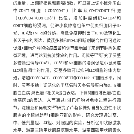
的重量，上调脾指数和胸腺指数，可显著上调小鼠外周血
+
+
+
+
+
中CD4
T细胞（CD3
CD4
）比率及CD4
/CD8
T细胞
+
+
+
+
+
（CD3
CD4
/CD3
CD8
）比值，增加肿瘤组织中CD4
和
+
CD8
T细胞的浸润，促进小鼠肿瘤组织中促炎细胞因子IL-
1β、IL-6及TNF-α的分泌，降低免疫抑制因子IL-10及转化生
长因子-β的表达，黄芪多糖和PD-L1阻断剂联合作用可通过
促进T细胞介导的免疫应答和调节细胞因子来调节肿瘤免疫
[
28
]
微环境，进而达到抗肺腺癌的作用。闵翼等
研究了芡茎
+
+
多糖通过诱导CD4
T、CD8
T和NK细胞的浸润促进小鼠肺癌
LLC细胞凋亡的作用，芡茎多糖可以抑制LLC细胞的体内增
+
+
+
+
+
殖，增加CD3
CD4
T、CD3
CD8
T和CD3-NK1.1
细胞水平。同
时，芡茎多糖上调活化的半胱氨酸天冬氨酸蛋白酶3、B细
胞白血病-淋巴瘤-2相关X蛋白表达，下调β细胞淋巴瘤/白血
病基因2的表达。从而通过T淋巴细胞对免疫过程进行调
[
29
]
节。沈维亚和吴朝文
研究了芦荟多糖对自身免疫性甲状
腺炎的小鼠辅助型T细胞亚群的影响，研究发现通过高、
中、低剂量组、AT组、对照组的实验，分析促甲状腺激素
水平、游离三碘甲状腺原氨酸水平、游离四碘甲状腺素水