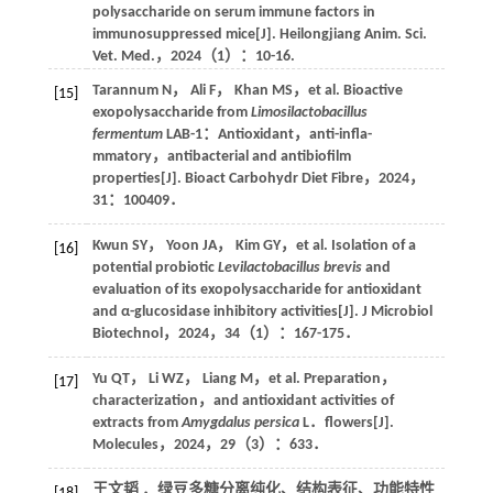
polysaccharide on serum immune factors in
immunosuppressed mice[J].
Heilongjiang Anim. Sci.
Vet. Med.
，
2024
（1）：10-16.
Tarannum
N
，
Ali
F
，
Khan
MS
，et al. Bioactive
[15]
exopolysaccharide from
Limosilactobacillus
fermentum
LAB-1：Antioxidant，anti-infla-
mmatory，antibacterial and antibiofilm
properties[J].
Bioact Carbohydr Diet Fibre
，
2024
，
31
：100409．
Kwun
SY
，
Yoon
JA
，
Kim
GY
，et al. Isolation of a
[16]
potential probiotic
Levilactobacillus brevis
and
evaluation of its exopolysaccharide for antioxidant
and α-glucosidase inhibitory activities[J].
J Microbiol
Biotechnol
，
2024
，
34
（1）：167-175．
Yu
QT
，
Li
WZ
，
Liang
M
，et al. Preparation，
[17]
characterization，and antioxidant activities of
extracts from
Amygdalus persica
L．flowers[J].
Molecules
，
2024
，
29
（3）：633．
王文韬 ．绿豆多糖分离纯化、结构表征、功能特性