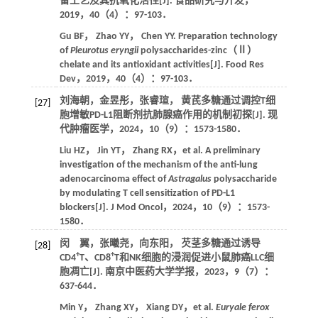
备工艺及其抗氧化活性[J].
食品研究与开发
，
2019
，
40
（4）：97-103．
Gu
BF
，
Zhao
YY
，
Chen
YY
. Preparation technology
of
Pleurotus eryngii
polysaccharides-zinc（Ⅱ）
chelate and its antioxidant activities[J].
Food Res
Dev
，
2019
，
40
（4）：97-103．
刘海朝，金昱彤，张睿瑄， 黄芪多糖通过调控T细
[27]
胞增敏PD-L1阻断剂抗肺腺癌作用的机制初探[J].
现
代肿瘤医学
，
2024
，
10
（9）：1573-1580．
Liu
HZ
，
Jin
YT
，
Zhang
RX
，et al. A preliminary
investigation of the mechanism of the anti-lung
adenocarcinoma effect of
Astragalus
polysaccharide
by modulating T cell sensitization of PD-L1
blockers[J].
J Mod Oncol
，
2024
，
10
（9）：1573-
1580．
闵 翼，张曦尧，向东阳， 芡茎多糖通过诱导
[28]
+
+
CD4
T、CD8
T和NK细胞的浸润促进小鼠肺癌LLC细
胞凋亡[J].
南京中医药大学学报
，
2023
，
9
（7）：
637-644．
Min
Y
，
Zhang
XY
，
Xiang
DY
，et al.
Euryale ferox