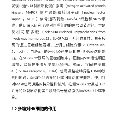
发现F2通过丝裂原活化蛋白激酶（mitogen-activated protein
kinase，MAPK）信号通路和核因子κB（nuclear factor
kappaB，NF-κB）信号通路刺激RAW264.7细胞和NK-92细
胞，借此深入研究了AP对巨噬细胞的信号调节途径。富硒
灰树花硒多糖（selenium-enriched Polysaccharides from
hypsizygus marmoreus 22，Se-GFP-22）无细胞毒性，具有较
高的促进巨噬细胞吞噬、上调白细胞介素-2（interleukin-
2，IL-2）、TNF-α、IFN-γ和NO产生及相关mRNA表达的能
力。在Se-GFP-22诱导的巨噬细胞中，细胞内SOD活性明显
增加，以保护细胞免受氧化损伤。然而，当Toll样受体
4（Toll-like receptor 4，TLR4）信号通路被特异性TLR4抑制
剂阻断时，Se-GFP-22诱导的巨噬细胞活化被抑制。使用针
对MAPK信号通路的特异性抑制剂，推测Se-GFP-22通过TLR4
介导的丝裂原活化蛋白激酶信号通路激活RAW264.7巨噬细
胞。
1.2 多糖对NK细胞的作用