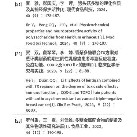
晋 雅，彭国庆，李 萍， 猴头菇多糖的理化性质
[21]
及其神经保护活性[J].
现代食品科技
，
2024
，
40
（9）：178-187.
Jin
Y
，
Peng
GQ
，
Li
P
，et al. Physicochemical
properties and neuroprotective activity of
polysaccharides from Hericium erinaceus[J].
Mod
Food Sci Technol
，
2024
，
40
（9）：178-187.
贺 双，段琴琴，李 婷. 香菇多糖联合TX方案对
[22]
蒽环类耐药晚期三阴性乳腺癌患者毒副反应程度、
免疫功能、COX-2及TOPOⅡα的影响[J].
临床医学研
究与实践
，
2023
，
9
（22）：85-88．
He
S
，
Duan
QQ
，
Li
T
. Effects of lentinan combined
with TX regimen on the degree of toxic side effects，
immune function，COX-2 and TOPOⅡαin patients
with anthracycline-resistant advanced triple-negative
breast cancer[J].
Clin Res Pract
，
2023
，
9
（22）：
85-88．
罗付禹，王 宣，刘佳维. 多糖金属配合物的制备及
[23]
其生物活性研究进展[J].
食品工业
，
2023
，
44
（12）：190-195．