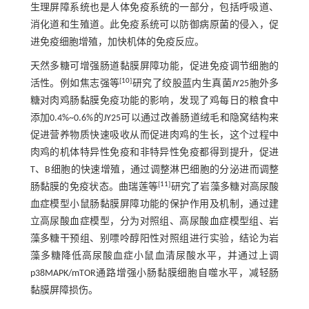
生理屏障系统也是人体免疫系统的一部分，包括呼吸道、
消化道和生殖道。此免疫系统可以防御病原菌的侵入，促
进免疫细胞增殖，加快机体的免疫反应。
天然多糖可增强肠道黏膜屏障功能，促进免疫调节细胞的
[
10
]
活性。例如焦志强等
研究了绞股蓝内生真菌JY25胞外多
糖对肉鸡肠黏膜免疫功能的影响，发现了鸡每日的粮食中
添加0.4%~0.6%的JY25可以通过改善肠道绒毛和隐窝结构来
促进营养物质快速吸收从而促进肉鸡的生长，这个过程中
肉鸡的机体特异性免疫和非特异性免疫都得到提升，促进
T、B细胞的快速增殖，通过调整淋巴细胞的分泌进而调整
[
11
]
肠黏膜的免疫状态。曲瑞莲等
研究了岩藻多糖对高尿酸
血症模型小鼠肠黏膜屏障功能的保护作用及机制，通过建
立高尿酸血症模型，分为对照组、高尿酸血症模型组、岩
藻多糖干预组、别嘌呤醇阳性对照组进行实验，结论为岩
藻多糖降低高尿酸血症小鼠血清尿酸水平，并通过上调
p38MAPK/mTOR通路增强小肠黏膜细胞自噬水平，减轻肠
黏膜屏障损伤。