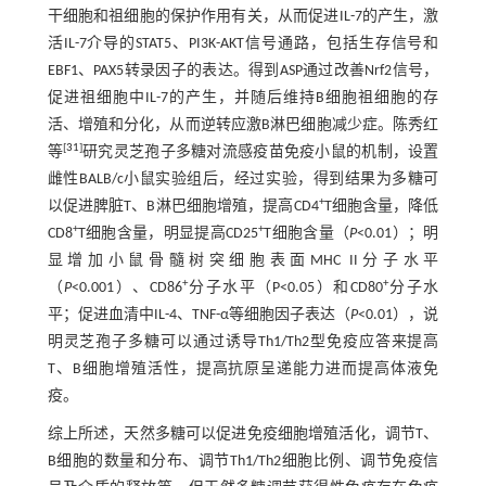
干细胞和祖细胞的保护作用有关，从而促进IL-7的产生，激
活IL-7介导的STAT5、PI3K-AKT信号通路，包括生存信号和
EBF1、PAX5转录因子的表达。得到ASP通过改善Nrf2信号，
促进祖细胞中IL-7的产生，并随后维持B细胞祖细胞的存
活、增殖和分化，从而逆转应激B淋巴细胞减少症。陈秀红
[
31
]
等
研究灵芝孢子多糖对流感疫苗免疫小鼠的机制，设置
雌性BALB/c小鼠实验组后，经过实验，得到结果为多糖可
+
以促进脾脏T、B淋巴细胞增殖，提高CD4
T细胞含量，降低
+
+
CD8
T细胞含量，明显提高CD25
T细胞含量（
P
<0.01）；明
显增加小鼠骨髓树突细胞表面MHC II分子水平
+
+
（
P
<0.001）、CD86
分子水平（P<0.05）和CD80
分子水
平；促进血清中IL-4、TNF-α等细胞因子表达（
P
<0.01），说
明灵芝孢子多糖可以通过诱导Th1/Th2型免疫应答来提高
T、B细胞增殖活性，提高抗原呈递能力进而提高体液免
疫。
综上所述，天然多糖可以促进免疫细胞增殖活化，调节T、
B细胞的数量和分布、调节Th1/Th2细胞比例、调节免疫信