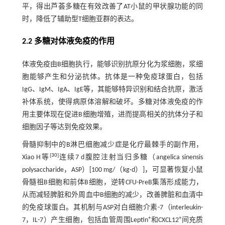
平，得出芦荟多糖在有效改善了AT小鼠的甲状腺功能的同
时，降低了辅助型T细胞亚群的表达。
2.2 多糖对体液免疫的作用
体液免疫由B细胞执行，能够识别抗原分化为浆细胞，浆细
胞能够产生和分泌抗体。抗体是一种免疫球蛋白，包括
IgG、IgM、IgA、IgE等，其能够特异识别和结合抗原，激活
补体系统，使得病原体溶解和破坏。多糖对体液免疫的作
用主要体现在促进B细胞增殖，进而提高相关的抗体分子和
细胞因子等达到免疫效果。
骨髓抑制中的B淋巴细胞减少症是化疗最棘手的副作用，
[
30
]
Xiao H等
连续7 d腹腔注射当归多糖（angelica sinensis
polysaccharide，ASP）[100 mg/（kg·d）]，可显著恢复小鼠
骨髓祖B细胞和前体B细胞，逆转CFU-PreB集落形成能力，
从而减轻脾脏和外周血中B细胞的减少，改善脾脏和血清中
的免疫球蛋白。其机制与ASP对白细胞介素-7（interleukin-
+
+
7，IL-7）产生细胞，包括血管周围Leptin
和CXCL12
间充质