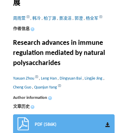
展
周雨萱
,
韩冷
,
柏丁源
,
景凌洁
,
郭澄
,
杨全军
作者信息
+
Research advances in immune
regulation mediated by natural
polysaccharides
Yuxuan Zhou
,
Leng Han
,
Dingyuan Bai
,
Lingjie Jing
,
Cheng Guo
,
Quanjun Yang
Author information
+
文章历史
+
PDF (586K)