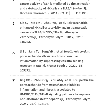
cancer activity of SEP is mediated by the activation
and cytotoxicity of NK cells via TLR2/4
in vivo
[J].
Biochem Pharmacol
，
2014
，
89
（1）：119-130．
Xie
X
，
Ma
LM
，
Zhou
YR
，et al. Polysaccharide
[6]
enhanced NK cell cytotoxicity against pancreatic
cancer via TLR4/MAPKs/NF-κB pathway in
vitro/vivo[J].
Carbohydr Polym
，
2019
，
225
：
115223．
Li
T
，
Sang
T
，
Song
YH
，et al.
Houttuynia cordata
[7]
polysaccharide alleviates chronic vascular
inflammation by suppressing calcium-sensing
receptor in rats[J].
J Funct Foods
，
2022
，
95
：
105172．
Jing
XQ
，
Zhou
GQ
，
Zhu
AM
，et al. RG-I pectin-like
[8]
polysaccharide from
Rosa chinensis
inhibits
inflammation and fibrosis associated to
HMGB1/TLR4/NF-κB signaling pathway to improve
non-alcoholic steatohepatitis[J].
Carbohydr Polym
，
2024
，
337
：122139．