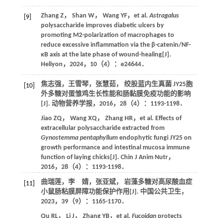
Zhang
Z
，
Shan
W
，
Wang
YF
，et al.
Astragalus
[9]
polysaccharide improves diabetic ulcers by
promoting M2-polarization of macrophages to
reduce excessive inflammation via the β-catenin/NF-
κB axis at the late phase of wound-healing[J].
Heliyon
，
2024
，
10
（4）：e24644．
焦志强，王雪琴，张慧茹， 绞股蓝内生真菌 JY25胞
[10]
外多糖对蛋雏鸡生长性能和肠黏膜免疫功能的影响
[J].
动物营养学报
，
2016
，
28
（4）：1193-1198．
Jiao
ZQ
，
Wang
XQ
，
Zhang
HR
，et al. Effects of
extracellular polysaccharide extracted from
Gynostemma pentaphyllum
endophytic fungi JY25 on
growth performance and intestinal mucosa immune
function of laying chicks[J].
Chin J Anim Nutr
，
2016
，
28
（4）：1193-1198．
曲瑞莲，李 婧，张亚斌， 岩藻多糖对高尿酸血症
[11]
小鼠肠粘膜屏障功能保护作用[J].
中国公共卫生
，
2023
，
39
（9）：1165-1170．
Qu
RL
，
Li
J
，
Zhang
YB
，et al.
Fucoidan
protects