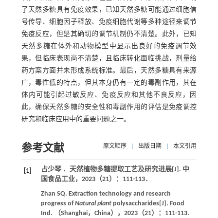
了天然多糖具有免疫效果，已知天然多糖可能通过细胞信
号传导、细胞因子释放、免疫细胞代谢等多种途径来调节
免疫反应，但是其确切的调节机制仍不清楚。此外，已知
天然多糖在体外和动物模型中显示出良好的免疫调节效
果，但临床表现尚不清楚，且临床转化面临挑战，剂量给
药方案方面并未形成系统标准。最后，天然多糖具有来源
广，毒性低的特点，但其本身仍有一定的毒副作用，其在
体内可能引起过敏反应、免疫反应和其他不良反应，因
此，确保天然多糖的安全性和毒副作用的评估是免疫调控
研究和临床应用中的重要问题之一。
参考文献
原文顺序
|
出版日期
|
本文引用
占少琴 ．天然植物多糖提取工艺及研究进展[J].
中
[1]
国食品工业
，
2023
（21）：111-113．
Zhan
SQ
. Extraction technology and research
progress of
Natural plant
polysaccharides[J].
Food
Ind. （Shanghai，China）
，
2023
（21）：111-113.