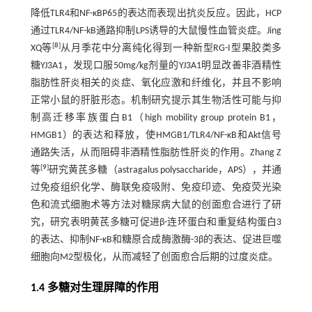
降低TLR4和NF-κBP65的表达而表现出抗炎反应。因此，HCP
通过TLR4/NF-kB通路抑制LPS诱导的大鼠慢性血管炎症。Jing
[
8
]
XQ等
从月季花中分离纯化得到一种新型RG-I型果胶类多
糖YJ3A1，发现口服50mg/kg剂量的YJ3A1明显改善非酒精性
脂肪性肝炎相关的炎症、氧化应激和纤维化，并且不影响
正常小鼠的肝脏形态。机制研究提示其生物活性可能与抑
制高迁移率族蛋白B1（high mobility group protein B1，
HMGB1）的表达和释放，使HMGB1/TLR4/NF-κB和Akt信号
通路失活，从而阻碍非酒精性脂肪性肝炎的作用。Zhang Z
[
9
]
等
研究黄芪多糖（astragalus polysaccharide，APS），并通
过免疫组织化学、酶联免疫吸附、免疫印迹、免疫荧光染
色和流式细胞术等方法对糖尿病大鼠的创面愈合进行了研
究，研究表明黄芪多糖可促进β-连环蛋白和重复结构蛋白3
的表达、抑制NF-κB和糖原合成酶激酶-3β的表达、促进巨噬
细胞向M2型极化，从而减轻了创面愈合后期的过度炎症。
1.4 多糖对生理屏障的作用