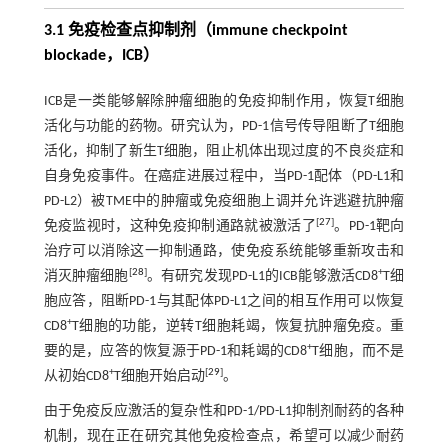
3.1 免疫检查点抑制剂
（
immune checkpoint
blockade，ICB
）
ICB是一类能够解除肿瘤细胞的免疫抑制作用，恢复T细胞
活化与功能的药物。研究认为，PD-1信号传导阻断了T细胞
活化，抑制了新生T细胞，阻止机体出现过度的不良炎症和
自身免疫事件。在癌症进展过程中，当PD-1配体（PD-L1和
PD-L2）被TME中的肿瘤或免疫细胞上调并允许逃避抗肿瘤
[
27
]
免疫监视时，这种免疫抑制通路就被激活了
。PD-1靶向
治疗可以消除这一抑制通路，使免疫系统能够重新攻击和
[
28
]
+
消灭肿瘤细胞
。有研究发现PD-L1的ICB能够激活CD8
T细
胞应答，阻断PD-1与其配体PD-L1之间的相互作用可以恢复
+
CD8
T细胞的功能，逆转T细胞耗竭，恢复抗肿瘤免疫。重
+
要的是，应答的恢复源于PD-1和耗竭的CD8
T细胞，而不是
+
[
29
]
从初始CD8
T细胞开始启动
。
由于免疫反应激活的复杂性和PD-1/PD-L1抑制剂耐药的各种
机制，现在正在研究其他免疫检查点，希望可以减少耐药