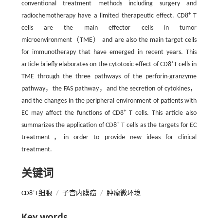
conventional treatment methods including surgery and
+
radiochemotherapy have a limited therapeutic effect. CD8
T
cells are the main effector cells in tumor
microenvironment（TME） and are also the main target cells
for immunotherapy that have emerged in recent years. This
+
article briefly elaborates on the cytotoxic effect of CD8
T cells in
TME through the three pathways of the perforin-granzyme
pathway，the FAS pathway，and the secretion of cytokines，
and the changes in the peripheral environment of patients with
+
EC may affect the functions of CD8
T cells. This article also
+
summarizes the application of CD8
T cells as the targets for EC
treatment，in order to provide new ideas for clinical
treatment.
关键词
+
CD8
T细胞
/
子宫内膜癌
/
肿瘤微环境
Key words