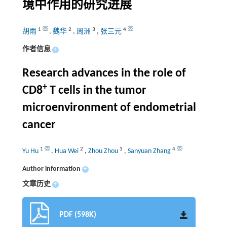
境中作用的研究进展
1
2
3
4
胡雨
,
魏华
,
周洲
,
张三元
作者信息
+
Research advances in the role of
+
CD8
T cells in the tumor
microenvironment of endometrial
cancer
1
2
3
4
Yu Hu
,
Hua Wei
,
Zhou Zhou
,
Sanyuan Zhang
Author information
+
文章历史
+
PDF (598K)