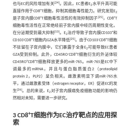
[
24
]
也与EC的风险增加有关
。因此，EC患者E
水平升高可能
2
+
直接作用于CD8
T细胞，抑制其细胞毒性能力。研究发现E
2
+
[
25
]
+
是子宫内膜CD8
T细胞毒性活性的有效抑制因子
，CD8
T
细胞毒性活性在正常绝经前子宫内膜中经历周期性变化，
[
13
]
+
在分泌期受到最大抑制
。E
治疗导致子宫内膜CD103
和
2
-
+
[
25
]
-
+
CD103
CD8
T细胞内GZA水平降低
。由于CD103
CD8
T细胞
不驻留在子宫内膜中，它们暴露于全身E
可能导致EC患者
2
-
+
GZA受到抑制。此外，CD45RO
CD8
T细胞衍生的外泌体较
+
+
CD45RO
CD8
T细胞释放更多的miR-765。miR-765是EC中下
调最多的miRNA，并且与蛋白脂质蛋白2（proteolipid
protein 2，PLP2）呈负相关。雌激素明显下调miR-765水
平，通过雌激素受体（estrogen receptor，ER）促进EC的发
[
26
]
生
。总的来说，E
对子宫内膜癌免疫细胞功能的影响仍
2
然相对未知，需要进一步研究。
+
3 CD8
T细胞作为EC治疗靶点的应用探
索