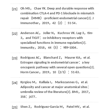
Oh
MS
，
Chae
YK
. Deep and durable response with
[21]
combination CTLA-4 and PD-1 blockade in mismatch
repair（MMR）-proficient endometrial cancer[J].
J
Immunother
，
2019
，
42
（2）：51-54．
Anderson
AC
，
Joller
N
，
Kuchroo
VK
. Lag-3，tim-
[22]
3，and TIGIT：co-inhibitory receptors with
specialized functions in immune regulation[J].
Immunity
，
2016
，
44
（5）：989-1004．
Rodriguez
AC
，
Blanchard
Z
，
Maurer
KA
，et al.
[23]
Estrogen signaling in endometrial cancer：a key
oncogenic pathway with several open questions[J].
Horm Cancer
，
2019
，
10
（2/3）：51-63．
Kyrgiou
M
，
Kalliala
I
，
Markozannes
G
，et al.
[24]
Adiposity and cancer at major anatomical sites：
umbrella review of the literature[J].
BMJ
，
2017
，
356
：j477．
Shen
Z
，
Rodriguez-Garcia
M
，
Patel
MV
，et al.
[25]