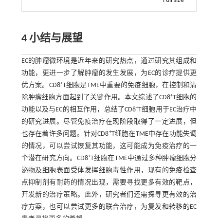
Full size
4 小结与展望
EC的肿瘤微环境是近年来的研究热点，通过研究其组成和
功能，更进一步了解肿瘤的发生发展，为EC的诊疗提供更
+
优方案。CD8
T细胞是TME中重要的免疫细胞，在控制和清
+
除肿瘤细胞方面起到了关键作用。本文综述了CD8
T细胞的
+
功能以及与EC的相互作用，总结了CD8
T细胞用于EC治疗中
的研究进展。尽管免疫治疗在现阶段取得了一定进展，但
+
也存在着许多问题。针对CD8
T细胞在TME中存在功能失调
的情况，可以尝试恢复其功能，这可能成为免疫治疗的一
+
个潜在研究方向。CD8
T细胞在TME中通过多种肿瘤细胞分
泌物及细胞表面受体发挥细胞毒性作用，现有的免疫检查
点抑制剂有耐药的情况出现，需要寻找更多有效的靶点，
开发新的治疗策略。此外，研究者们还需探寻更有效的治
疗方案，也可以尝试更多的联合治疗，为复发和转移的EC