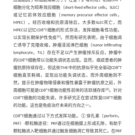
应细胞因子和细胞溶解分子。在整个扩增阶段，初始CD8
T
细胞分化为短寿效应细胞（short-lived effector cells，SLEC）
或记忆前体效应细胞（memory precursor effector cells，
MPEC）。经历收缩和抗原清除后，大多数SLEC死亡，而
+
MPEC以记忆CD8
T细胞的形式存活，发挥细胞毒性功能，
[
5
]
以实现长期保护性免疫
。然而有研究表明，由于细胞凋
亡诱导了克隆收缩，肿瘤浸润淋巴细胞（tumor infiltrating
lymphocyte，TIL）存在不足以产生肿瘤排斥反应，肿瘤中
+
的CD8
T细胞常以功能失调状态出现。显然，癌症患者的肿
+
瘤抗原持续存在，但这些TME中的抗原似乎完全驱动CD8
T
细胞直至耗竭，显现出功能失调状态，而外周细胞则不
然，提示在肿瘤物理侵袭和慢性暴露于肿瘤抗原之前，外
+
[
6
]
周细胞可能是CD8
T细胞功能性前体的活跃储存库
。针对
+
+
CD8
T细胞的功能失调，许多研究正在尝试恢复CD8
T细胞
的功能，这也是免疫治疗未来的方向之一。
+
CD8
T细胞通过以下方式发挥功能。①穿孔素（perforin，
PRF）-颗粒酶途径：PRF通过在细胞膜上形成孔隙，有助于
颗粒酶进入靶细胞并通过触发细胞凋亡导致其死亡。在PRF