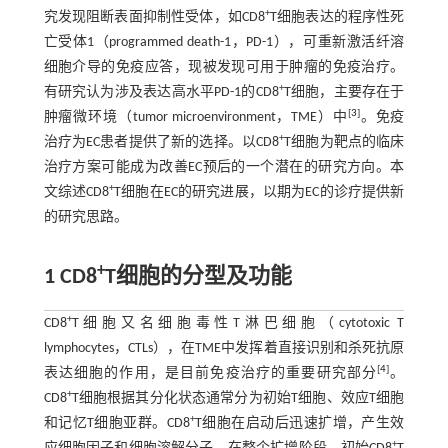
+
究发现阻断表面抑制性受体，如CD8
T细胞表达的程序性死
亡受体1（programmed death-1，PD-1），可重新激活纤溶
细胞介导的免疫应答，现被发现可用于肿瘤的免疫治疗。
+
有研究认为涉及表达高水平PD-1的CD8
T细胞，主要存在于
[
3
]
肿瘤微环境（tumor microenvironment，TME）中
。免疫
+
治疗为EC患者提供了新的选择。以CD8
T细胞为靶点的临床
治疗方案可能成为改善EC预后的一个潜在的研究方向。本
+
文综述CD8
T细胞在EC的研究进展，以期为EC的诊疗提供新
的研究思路。
+
1 CD8
T细胞的分型及功能
+
CD8
T细胞又名细胞毒性T淋巴细胞（cytotoxic T
lymphocytes，CTLs），在TME中发挥着直接识别和杀死抗原
[
4
]
表达细胞的作用，是目前免疫治疗的重要研究部分
。
+
CD8
T细胞根据其分化状态通常分为初始T细胞、效应T细胞
+
和记忆T细胞亚群。CD8
T细胞在启动后迅速扩增，产生效
+