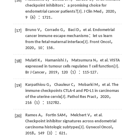
[16]
checkpoint inhibitors：a promising choice for
endometrial cancer patients?[J].
J Clin Med
，
2020
，
9
（6）：1721．
Bruno
V
，
Corrado
G
，
Baci
D
，et al. Endometrial
[17]
cancer immune escape mechanisms：let us learn
from the fetal-maternal interface[J].
Front Oncol
，
2020
，
10
：156．
Mulati
K
，
Hamanishi
J
，
Matsumura
N
，et al. VISTA
[18]
expressed in tumour cells regulates T cell function[J].
Br J Cancer
，
2019
，
120
（1）：115-127．
Karpathiou
G
，
Chauleur
C
，
Mobarki
M
，et al. The
[19]
immune checkpoints CTLA-4 and PD-L1 in carcinomas
of the uterine cervix[J].
Pathol Res Pract
，
2020
，
216
（1）：152782．
Ramos
A
，
Fortin
SAM
，
Melchert
V
，et al.
[20]
Checkpoint inhibitor signatures across endometrial
carcinoma histologic subtypes[J].
Gynecol Oncol
，
2018
，
149
（3）：621．