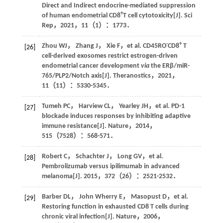
Direct and Indirect endocrine-mediated suppression
+
of human endometrial CD8
T cell cytotoxicity[J].
Sci
Rep
，
2021
，
11
（1）：1773．
-
+
Zhou
WJ
，
Zhang
J
，
Xie
F
，et al. CD45RO
CD8
T
[26]
cell-derived exosomes restrict estrogen-driven
endometrial cancer development
via
the ERβ/miR-
765/PLP2/Notch axis[J].
Theranostics
，
2021
，
11
（11）：5330-5345．
Tumeh
PC
，
Harview
CL
，
Yearley
JH
，et al. PD-1
[27]
blockade induces responses by inhibiting adaptive
immune resistance[J].
Nature
，
2014
，
515
（7528）：568-571．
Robert
C
，
Schachter
J
，
Long
GV
，et al.
[28]
Pembrolizumab versus ipilimumab in advanced
melanoma[J].
2015
，
372
（26）：2521-2532．
Barber
DL
，
John Wherry
E
，
Masopust
D
，et al.
[29]
Restoring function in exhausted CD8 T cells during
chronic viral infection[J].
Nature
，
2006
，