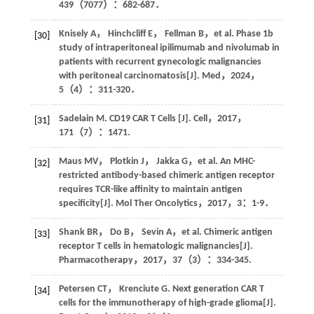
439
（7077）：682-687．
Knisely
A
，
Hinchcliff
E
，
Fellman
B
，et al. Phase 1b
[30]
study of intraperitoneal ipilimumab and nivolumab in
patients with recurrent gynecologic malignancies
with peritoneal carcinomatosis[J].
Med
，
2024
，
5
（4）：311-320．
Sadelain
M
. CD19 CAR T Cells [J].
Cell
，
2017
，
[31]
171
（7）：1471.
Maus
MV
，
Plotkin
J
，
Jakka
G
，et al. An MHC-
[32]
restricted antibody-based chimeric antigen receptor
requires TCR-like affinity to maintain antigen
specificity[J].
Mol Ther Oncolytics
，
2017
，
3
：1-9．
Shank
BR
，
Do
B
，
Sevin
A
，et al. Chimeric antigen
[33]
receptor T cells in hematologic malignancies[J].
Pharmacotherapy
，
2017
，
37
（3）：334-345.
Petersen
CT
，
Krenciute
G
. Next generation CAR T
[34]
cells for the immunotherapy of high-grade glioma[J].