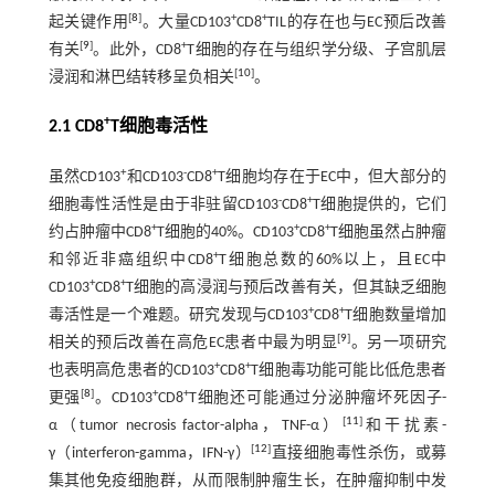
[
8
]
+
+
起关键作用
。大量CD103
CD8
TIL的存在也与EC预后改善
[
9
]
+
有关
。此外，CD8
T细胞的存在与组织学分级、子宫肌层
[
10
]
浸润和淋巴结转移呈负相关
。
+
2.1 CD8
T细胞毒活性
+
-
+
虽然CD103
和CD103
CD8
T细胞均存在于EC中，但大部分的
-
+
细胞毒性活性是由于非驻留CD103
CD8
T细胞提供的，它们
+
+
+
约占肿瘤中CD8
T细胞的40%。CD103
CD8
T细胞虽然占肿瘤
+
和邻近非癌组织中CD8
T细胞总数的60%以上，且EC中
+
+
CD103
CD8
T细胞的高浸润与预后改善有关，但其缺乏细胞
+
+
毒活性是一个难题。研究发现与CD103
CD8
T细胞数量增加
[
9
]
相关的预后改善在高危EC患者中最为明显
。另一项研究
+
+
也表明高危患者的CD103
CD8
T细胞毒功能可能比低危患者
[
8
]
+
+
更强
。CD103
CD8
T细胞还可能通过分泌肿瘤坏死因子-
[
11
]
α（tumor necrosis factor-alpha，TNF-α）
和干扰素-
[
12
]
γ（interferon-gamma，IFN-γ）
直接细胞毒性杀伤，或募
集其他免疫细胞群，从而限制肿瘤生长，在肿瘤抑制中发