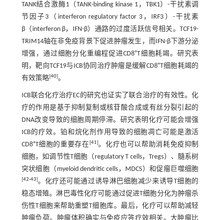
TANK结合激酶1（TANK-binding kinase 1，TBK1）-干扰素调
节因子3（interferon regulatory factor 3，IRF3）-干扰素
β（interferon β，IFN-β）通路的过度活跃信号相关。TCF19-
TRIM14轴在非免疫背景下促进肿瘤发生，而IFN-β下游分泌
+
增强，通过细胞分化重编程促进CD8
T细胞耗竭。研究表
+
明，靶向TCF19与ICB协同治疗肿瘤是缓解CD8
T细胞耗竭的
[
40
]
有效策略
。
ICB联合化疗治疗EC的研究也证实了联合治疗的有效性。化
疗的作用是基于抑制复制或核苷酸合成或有丝分裂引起的
DNA改变导致的细胞周期停滞。研究表明化疗可能会增强
ICB的疗效。铂和烷化剂作用导致的细胞凋亡可能是激活
+
[
41
]
CD8
T细胞的重要存在
。化疗也可以帮助消耗免疫抑制
细胞，如调节性T细胞（regulatory T cells，Tregs）、髓系树
突状细胞（myeloid dendritic cells，MDCS）和促瘤巨噬细胞
[
42
-
43
]
。化疗还可能通过诱导淋巴细胞减少来诱导T细胞的
稳态增殖。淋巴毒性化疗可能通过促进T细胞分化为肿瘤杀
伤性T细胞来帮助重塑T细胞库。最后，化疗可以帮助减轻
肿瘤负荷。肿瘤体积确实与免疫应答疗效相关。大肿瘤比