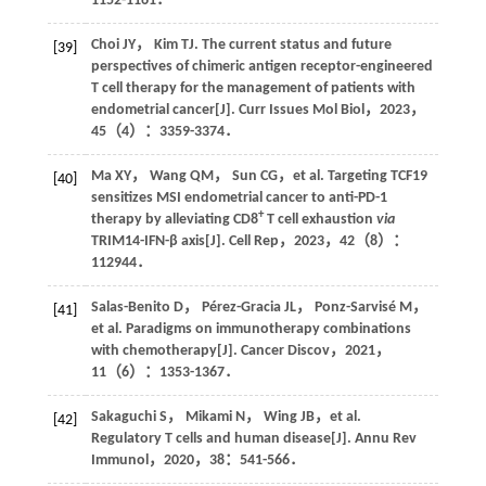
1152-1161．
Choi
JY
，
Kim
TJ
. The current status and future
[39]
perspectives of chimeric antigen receptor-engineered
T cell therapy for the management of patients with
endometrial cancer[J].
Curr Issues Mol Biol
，
2023
，
45
（4）：3359-3374．
Ma
XY
，
Wang
QM
，
Sun
CG
，et al. Targeting TCF19
[40]
sensitizes MSI endometrial cancer to anti-PD-1
+
therapy by alleviating CD8
T cell exhaustion
via
TRIM14-IFN-β axis[J].
Cell Rep
，
2023
，
42
（8）：
112944．
Salas-Benito
D
，
Pérez-Gracia
JL
，
Ponz-Sarvisé
M
，
[41]
et al. Paradigms on immunotherapy combinations
with chemotherapy[J].
Cancer Discov
，
2021
，
11
（6）：1353-1367．
Sakaguchi
S
，
Mikami
N
，
Wing
JB
，et al.
[42]
Regulatory T cells and human disease[J].
Annu Rev
Immunol
，
2020
，
38
：541-566．