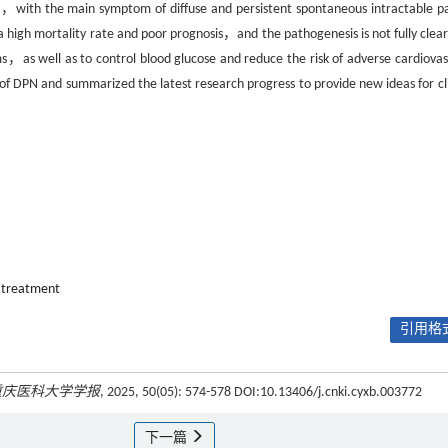
imal，with the main symptom of diffuse and persistent spontaneous intractable 
 high mortality rate and poor prognosis，and the pathogenesis is not fully clear
oms，as well as to control blood glucose and reduce the risk of adverse cardiovas
 DPN and summarized the latest research progress to provide new ideas for cli
treatment
引用格式
重庆医科大学学报
, 2025, 50(05): 574-578 DOI:10.13406/j.cnki.cyxb.003772
下一篇