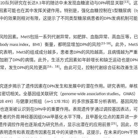
[
13
]
2D队列研究在长达9.3年的随访中未发现血糖波动与DPN明显关联
。这
素可能也在其中发挥关键作用。特别是，强化血糖控制在1型糖尿病（typ
但在T2D患者中的效果则相对有限，这提示了不同类型糖尿病患者的DPN发病机制可
DPN的重要风险因素。MetS包括一系列代谢异常，如肥胖、血脂异常、高血压等，
[
15
-
18
]
mass index，BMI）衡量，都明显增加DPN的风险
。此外，Met
表明，MetS的组成成分越多，患者患DPN的风险越高，且病情越为严
也加剧了DPN的病情。此外，生活方式因素如年龄增长和缺乏运动也是DP
[
16
，
18
]
常，发生DPN的风险更高
。由此可见，控制代谢综合征和改善生活
究逐步揭示了遗传因素在DPN发生和发展中的潜在作用。研究表明，单
保护性密切相关。全基因组关联研究（genome-wide association studies，GWA
228 499）与健康对照组（
n
=1 178 783）的多宗族荟萃分析表明，基因风
也逐渐被认识到在DPN中的重要作用。表观遗传学通过调控基因表达，
N患者的外周神经基因组DNA甲基化水平下降，且甲基化位点的差异进一
[
25
]
的表观遗传调控作用也逐渐成为研究热点，显示出潜在的应用前景
。因此，尽
表明遗传和表观遗传因素在其中的关键作用。这提示，在未来的DPN干