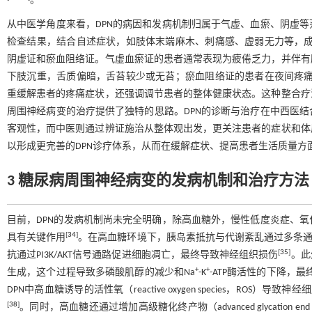
。
从中医学角度来看，DPN的病因和发病机制归属于气虚、血瘀、阴虚
检查结果，结合自述症状，如肢体末端麻木、刺痛感、虚弱无力等，成
阴虚证和瘀血阻络证。气虚血瘀证的患者通常表现为疲倦乏力，并伴有
下肢沉重，舌质偏暗，舌苔较少或无苔；瘀血阻络证的患者在夜间疼
重缓解患者的疼痛症状，还强调调节患者的整体健康状态。这种整合疗
周围神经病变的治疗提供了独特的思路。DPN的诊断与治疗在中西医
客观性，而中医则通过辨证施治从整体观出发，更关注患者的症状和体
以形成更完善的DPN诊疗体系，从而在缓解症状、提高患者生活质量方
3 糖尿病周围神经病变的发病机制和治疗方法
目前，DPN的发病机制尚未完全明确，除高血糖外，慢性低度炎症、
[
34
]
具有关键作用
。在高血糖环境下，胰岛素抵抗与代谢紊乱通过多条通
[
35
]
抗通过PI3K/AKT信号通路促进细胞凋亡，最终导致神经组织损伤
。此
+
+
生成，这个过程导致多磷酸肌醇的减少和Na
-K
-ATP酶活性的下降
DPN中高血糖诱导的活性氧（reactive oxygen species，ROS）导致
[
38
]
。同时，高血糖还通过增加高级糖化终产物（advanced glycation