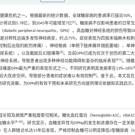
健康危机之一。根据最新的统计数据，全球糖尿病的患病率已接近50%
[
1
]
达到5.78亿，到2045年可能增至7亿
。糖尿病不仅影响患者的日常生
 peripheral neuropathy，DPN）。高血糖对神经系统的损伤导致D
是对称性远端多发性神经病变，约占75%，症状表现为四肢末端麻木和刺
控制后出现的剧烈疼痛）、神经根病（单侧下肢疼痛伴随肌萎缩）、单神
[
3
]
泌尿系统），以及截肢后幻肢痛等
。当前DPN已成为仅次于创伤的第二
[
4
-
5
]
主神经系统，导致患者出现多种神经功能障碍和复杂的临床表现
。随着
[
痛是DPN最为严重的表现形式之一，不同研究表明其发病率在13%~26%
[
8
]
有较大改进空间，导致部分患者的症状难以有效控制
。鉴于此，本文旨在
新研究进展，为DPN的有效干预和未来研究方向提供理论依据和实践启示
病情严重程度密切相关。糖化血红蛋白（hemoglobin A1C，HbA1
[
9
-
10
]
血糖水平
。研究显示，血糖变异性与DPNp的发生和进展存在一定关
study，UKPDS）在人群随访长达15年后发现，严格控制血糖可以明显降低2型糖尿病（typ