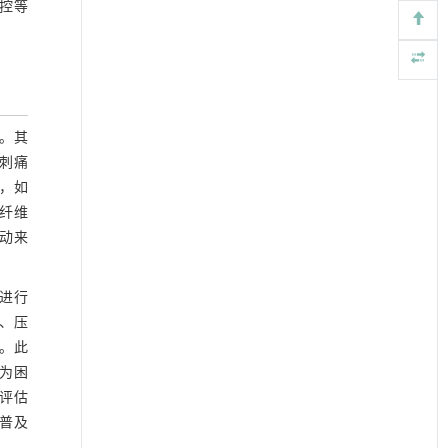
调控等
。其
、刺痛
，如
纤维
动来
始进行
、压
。此
为困
要评估
普及