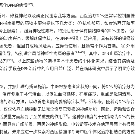
[
39
]
化DPN的病情
。
循环、修复神经以及纠正代谢紊乱等方面。西医治疗DPN通常以控制血糖
PN指南推荐的药物主要包括以下几大类：①抗抑郁药，如度洛西汀和阿
肾上腺素），缓解神经性疼痛，特别适用于伴有情绪障碍的DPN患者。
的过度兴奋，缓解疼痛症状，在DPN中得到广泛应用，具有较好的镇痛效
痛患者，但因其成瘾风险高，应谨慎使用，且通常不作为首选。④外用
[
41
-
43
]
痛传导，特别适合局部神经性疼痛的患者
。其中，DPN止痛治疗中
[
44
]
贴剂
。以上这些药物的选择需基于患者的个体化需求，结合其病情及
治疗手段在DPN治疗中的应用日益广泛，并在临床研究中展示了明显疗效
型，并据此进行辨证施治。中医根据患者症状的不同，将DPN的治疗分
，治疗侧重于补气活血，以促进血液循环；在疼痛期，重点是滋阴清热、
[
46
]
络的治疗方法，以改善患者肌肉萎缩等症状
。近年来，随着对DPN综
。仅仅依靠血糖控制无法完全恢复已受损的神经功能，因此，运动和饮食
[
47
]
活质量方面起到了至关重要的作用
。这种多维度的干预策略为DPN的
合方面具有广阔前景。西医的神经影像、电诊断等技术在病理层面上有很强
特征。未来应进一步探索将西医精准诊断与中医个体化治疗相结合的方式