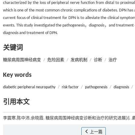
characterized by the loss of peripheral nerve function from distal to prox
which is one of the most common chronic complications of diabetes. DPN has a
current focus of clinical treatment for DPN is to alleviate the clinical sympt
events. This study investigated the pathogenesis，diagnosis，and treatment of
diagnosis and treatment of DPN.
关键词
糖尿病周围神经病变
/
危险因素
/
发病机制
/
诊断
/
治疗
Key words
diabetic peripheral neuropathy
/
risk factor
/
pathogenesis
/
diagnosis
/
引用本文
李震寒,陈中沛,余晓霞. 糖尿病周围神经病变诊断和治疗的研究进展[J].
上一篇