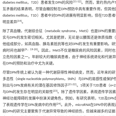
[
11
-
12
]
diabetes mellitus，T2D）患者发生DPN的风险
。然而，里约热内卢T
互矛盾的结果表明，尽管血糖控制在DPN预防中具有重要作用，但其他因
diabetes mellitus，T1D）患者中对DPN的进展有明显影响，
[
14
]
明显差异
。
除了高血糖，代谢综合征（metabolic syndrome，MetS）也是
实与DPN的发生密切相关。尤其是肥胖，无论是以腰围还是体质指数（body 
他组成部分，如高血脂、胰岛素抵抗等也对DPN的发生有重要影响。研究
[
9
，
19
-
20
]
病时间也越早
。因此，MetS不仅是糖尿病的风险因素，同时
立危险因素之一。年龄较大的糖尿病患者，由于神经系统退化和代谢异
在DPN的预防和治疗中尤为关键。
尽管DPN传统上被认为是一种代谢获得性神经病变，然而，近年来的研
多态性（single nucleotide polymorphisms，SNPs）与DPN的易感性或
[
21
-
22
]
别出与DPN发病有关的潜在基因修饰因子
。1项关于T2D患者（
n
=
[
23
]
与DPN的发生存在明显的关联性
。除了遗传学因素，表观遗传学因素
神经功能障碍的发展中扮演关键角色。例如，有研究表明，T2D及DP
[
24
]
了表观遗传学在DPN发病中的作用
。此外，microRNA在DPN中
前DPN的研究主要聚焦于代谢异常导致的神经损伤，但越来越多的证据