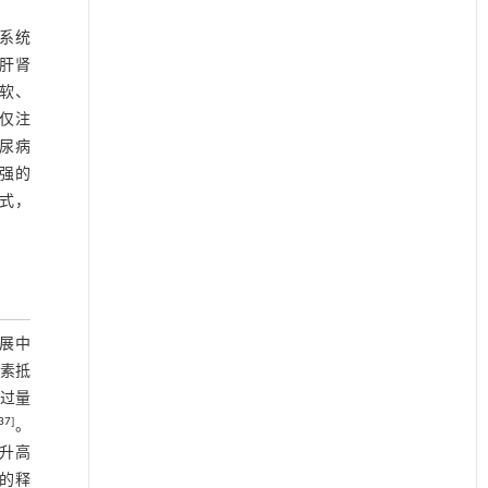
系统
肝肾
软、
仅注
尿病
强的
式，
展中
岛素抵
过量
37
]
。
平升高
子的释