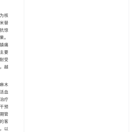
为核
米替
②抗惊
果。
镇痛
，主要
耐受
，越
为麻木
活血
合治疗
干预
长期管
的客
，以