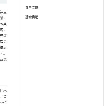
参考文献
，并且
基金资助
活，
PN类
痛，
经病
大常见
糖尿
6
-
7
]
。
系统
。
C）水
联。英
e 2