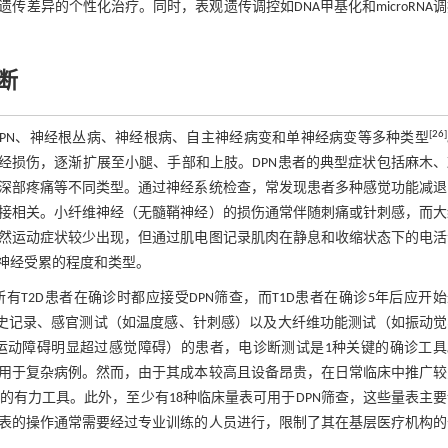
差异的个性化治疗。同时，表观遗传调控如DNA甲基化和microRNA
断
[
26
]
PN、神经根丛病、神经根病、自主神经病变和单神经病变等多种类型
经损伤，逐渐扩展至小腿、手部和上肢。DPN患者的典型症状包括麻木
深部疼痛等不同类型。通过神经系统检查，常发现患者多种感觉功能减退
接相关。小纤维神经（无髓鞘神经）的损伤通常伴随刺痛或针刺感，而大
然运动症状较少出现，但通过肌电图记录肌肉在静息和收缩状态下的电活
神经受累的程度和类型。
DA）的建议，所有T2D患者在确诊时都应接受DPN筛查，而T1D患者在确诊5年后应开
史记录、感官测试（如温度感、针刺感）以及大纤维功能测试（如振动觉
运动障碍明显超过感觉障碍）的患者，电诊断测试是1种关键的确诊工具
用于复杂病例。然而，由于其成本较高且设备昂贵，在日常临床中推广较
的有力工具。此外，至少有18种临床量表可用于DPN筛查，这些量表主
表的操作通常需要经过专业训练的人员进行，限制了其在基层医疗机构的