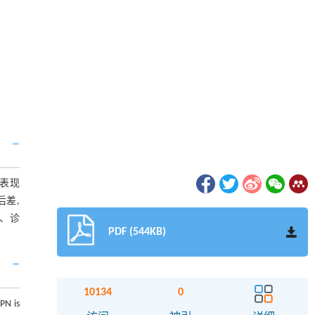
要表现
后差,
制、诊
PDF (544KB)
10134
0
PN is