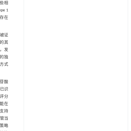
些相
e 1
能存在
已被证
S的其
重，发
N的独
方式
核苷酸
S）已识
险评分
可能在
步支持
管当
预策略