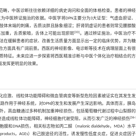
等范畴，中医诊断往往依赖详细的病史询问和全面的体格检查。患者的神经
为中医辨证施治的依据。中医学将DPN主要分为3大证型：气虚血瘀证、
肢体末端的刺痛，舌质淡胖且脉象细涩；肝肾阴虚证的患者则常见腰膝酸
[
33
]
痛加重，舌质紫暗，舌体上可能出现瘀斑
。通过辨证施治，中医治疗不
法在缓解患者的症状、改善生活质量方面显示出一定的临床优势，并为糖
结合方面具有广阔前景。西医的神经影像、电诊断等技术在病理层面上有很
质特征。未来应进一步探索将西医精准诊断与中医个体化治疗相结合的方
面发挥更明显的效果。
氧化应激、线粒体功能障碍和微血管病变等新型危险因素被证实在其发生发
路作用于神经系统，对DPN的发生和发展产生深远影响。具体而言，胰
外，高血糖通过多种机制加重神经损伤，包括葡萄糖代谢过程中山梨醇的
[
36
-
，最终造成线粒体功能障碍，神经细胞代谢受阻，从而引发广泛的神经损伤
神经细胞膜和DNA损伤，相关标志物如丙二醛（malonic dialdehyde，MDA）水
 end products，AGEs）和己胺途径的活性，诱发慢性低度炎症，促进炎症因