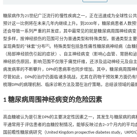
糖尿病作为21世纪广泛流行的慢性疾病之一，正在迅速成为全球性公共
预计这一比例将在未来几年内继续上升。到2030年，糖尿病患者人数预计将
还会导致一系列严重的并发症，其中最常见的就是糖尿病周围神经病变（diabetic
型多样，按神经损伤的范围可分为普通类型和特殊类型。普通类型主要
[
2
]
呈现典型的“袜套”分布
。特殊类型包括急性痛性糖尿病神经病（血糖
（局部神经损伤引起的症状）、自主神经病变（影响心血管、胃肠和
神经损伤原因，影响范围不仅限于痛觉纤维，还涉及运动神经元及自
病发病率的不断攀升，DPN的患病率也同步增加。其中，糖尿病周围神经
尽管如此，DPN的治疗仍面临诸多挑战，尤其在药物干预效果方面仍
梳理DPN的病理机制、临床诊断方法及潜在治疗策略，总结该领域的最
1 糖尿病周围神经病变的危险因素
高血糖被认为是引发DPN的主要决定性因素之一，其发生与糖尿病的病程长短及
平通常用于评估患者的血糖控制情况，能够反映过去2~3个月内的平均
国前瞻性糖尿病研究（United Kingdom prospective diabetes 