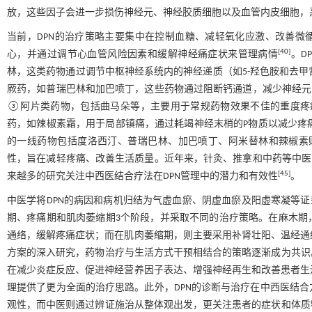
放，这些因子会进一步损伤神经元、神经胶质细胞以及血管内皮细胞，恶
当前，DPN的治疗策略主要集中在控制血糖、减轻氧化应激、改善微
[
40
]
心，并通过调节心血管风险因素和缓解神经痛症状来管理病情
。D
林，这类药物通过调节中枢神经系统内的神经递质（如5-羟色胺和去甲
厥药，如普瑞巴林和加巴喷丁，这些药物通过阻断钙通道，减少神经元
③阿片类药物，包括曲马朵等，主要用于常规药物效果不佳的重度疼
药，如辣椒素霜，用于局部镇痛，通过耗竭神经末梢的P物质以减少疼
的一线药物包括度洛西汀、普瑞巴林、加巴喷丁、阿米替林和辣椒素
性，旨在减轻疼痛、改善生活质量。近年来，针灸、推拿和中药等中医
[
45
]
来越多的研究关注中西医结合疗法在DPN管理中的潜力和有效性
。
中医学将DPN的病因和病机归结为气虚血瘀、阴虚血瘀及阳虚寒凝等证
期、疼痛期和肌肉萎缩期3个阶段，并采取不同的治疗策略。在麻木期
通络，缓解疼痛症状；而在肌肉萎缩期，则主要采用补肾壮阳、温经通
方案的深入研究，药物治疗与生活方式干预相结合的策略逐渐成为共识
在减少炎症反应、促进神经营养因子表达、增强神经再生和改善患者生
理提供了更为全面的治疗思路。此外，DPN的诊断与治疗在中西医结
观性，而中医则通过辨证施治从整体观出发，更关注患者的症状和体质