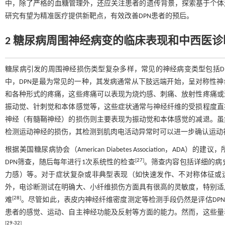
中，除了严格的血糖管理外，还应关注患者的遗传背景，探索基于个体遗传
研究有望为精准医疗提供新靶点，有效改善DPN患者的预后。
2 糖尿病周围神经病变的临床表现和中西医诊
糖尿病引发的周围神经损伤类型复杂多样，常见的神经病变类型包括D
中，DPN是最为常见的一种，其发病通常从下肢远端开始，呈对称性神
和各种形式的疼痛，这些疼痛可以表现为烧灼感、刺痛、放射性疼痛或
振动觉、针刺觉和本体感觉等，这些症状通常与神经纤维的受损程度直
神经（有髓鞘神经）的损伤则主要表现为振动觉和本体感觉的减退。虽
检测运动神经的损伤，其检测到肌肉电活动异常时可以进一步确认运动
根据美国糖尿病协会（American Diabetes Association，A
[
27
]
DPN筛查，随后每年进行1次系统性的检查
。筛查内容包括详细的病
力感）等。对于症状复杂或非典型表现（如快速发作、不对称体征或
外，电诊断测试在明确大、小纤维损伤方面具有很高的灵敏度，特别适
[
28
]
难
。尽管如此，表皮内神经纤维密度测定等检测手段仍然是评估DPN
患者的感觉、运动、自主神经功能及反射等方面的能力。然而，这些量
[
29
-
32
]