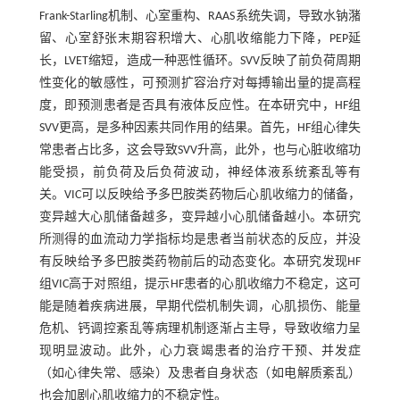
Frank-Starling机制、心室重构、RAAS系统失调，导致水钠潴
留、心室舒张末期容积增大、心肌收缩能力下降，PEP延
长，LVET缩短，造成一种恶性循环。SVV反映了前负荷周期
性变化的敏感性，可预测扩容治疗对每搏输出量的提高程
度，即预测患者是否具有液体反应性。在本研究中，HF组
SVV更高，是多种因素共同作用的结果。首先，HF组心律失
常患者占比多，这会导致SVV升高，此外，也与心脏收缩功
能受损，前负荷及后负荷波动，神经体液系统紊乱等有
关。VIC可以反映给予多巴胺类药物后心肌收缩力的储备，
变异越大心肌储备越多，变异越小心肌储备越小。本研究
所测得的血流动力学指标均是患者当前状态的反应，并没
有反映给予多巴胺类药物前后的动态变化。本研究发现HF
组VIC高于对照组，提示HF患者的心肌收缩力不稳定，这可
能是随着疾病进展，早期代偿机制失调，心肌损伤、能量
危机、钙调控紊乱等病理机制逐渐占主导，导致收缩力呈
现明显波动。此外，心力衰竭患者的治疗干预、并发症
（如心律失常、感染）及患者自身状态（如电解质紊乱）
也会加剧心肌收缩力的不稳定性。