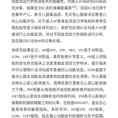
创血流动力学检测技术的准确性，共纳入20项研究624名研
[
23
]
究对象，结果显示EC法的准确度最高
。目前EC法已用于
危重早产儿、新生儿脓毒血症、先天性心脏病术后等患儿
的心功能评估，对于成人HF患者血流动力学指标的参考范
围及指导意义相关研究较少。本研究应用EC法对成人HF患
者进行心功能监测，并对不同血流动力学指标进行分析，
旨在探讨EC法对HF的诊断价值。
本研究结果显示，HF组SVV、STR、PEP、VIC高于对照组，
ICON、LVET低于对照组，差异有统计学意义。HF组上述指
标的变化符合临床上该类患者血流动力学特点，提示临床
中可以使用EC法评估成年患者的心功能状态。ICON是基于
每次心跳主动脉血流速度和加速度的变化测得，可以直接
反映左心室心肌收缩力，其降低提示患者左心室心肌收缩
力下降。PEP测量从电收缩开始到机械收缩开始的时间。
LVET指左心室向主动脉射血的持续时间。STR表示心肌电兴
奋期和机械收缩期之间的比率，也就是PEP/LVET，是反应心
脏泵效率的敏感指标。本研究中，HF组STR、PEP增高，
ICON、LVET缩短，标志着心功能由代偿期转为失代偿期。