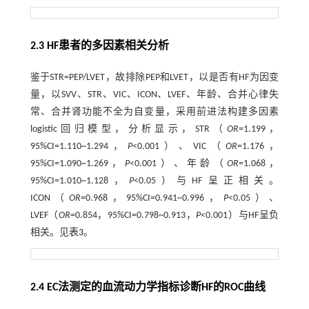
2.3 HF患者的多因素相关分析
鉴于STR=PEP/LVET，故排除PEP和LVET，以是否有HF为因变
量，以SVV、STR、VIC、ICON、LVEF、年龄、合并心律失
常、合并肾功能不全为自变量，采用前进法构建多因素
logistic回归模型，分析显示，STR（
OR
=1.199，
95%CI=1.110~1.294，
P
<0.001）、VIC（
OR
=1.176，
95%CI=1.090~1.269，
P
<0.001）、年龄（
OR
=1.068，
95%CI=1.010~1.128，
P
<0.05）与HF呈正相关。
ICON（
OR
=0.968，95%CI=0.941~0.996，
P
<0.05）、
LVEF（
OR
=0.854，95%CI=0.798~0.913，
P
<0.001）与HF呈负
相关。见
表3
。
2.4 EC法测定的血流动力学指标诊断HF的ROC曲线