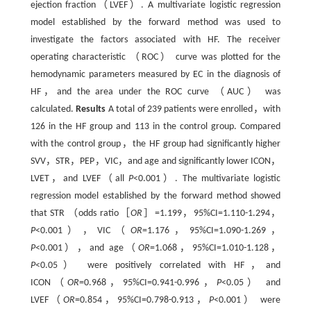
ejection fraction（LVEF）. A multivariate logistic regression
model established by the forward method was used to
investigate the factors associated with HF. The receiver
operating characteristic （ROC） curve was plotted for the
hemodynamic parameters measured by EC in the diagnosis of
HF，and the area under the ROC curve （AUC） was
calculated.
Results
A total of 239 patients were enrolled，with
126 in the HF group and 113 in the control group. Compared
with the control group，the HF group had significantly higher
SVV，STR，PEP，VIC，and age and significantly lower ICON，
LVET，and LVEF（all
P
<0.001）. The multivariate logistic
regression model established by the forward method showed
that STR （odds ratio［
OR
］=1.199，95%CI=1.110-1.294，
P
<0.001），VIC（
OR
=1.176，95%CI=1.090-1.269，
P
<0.001），and age（
OR
=1.068，95%CI=1.010-1.128，
P
<0.05） were positively correlated with HF，and
ICON（
OR
=0.968，95%CI=0.941-0.996，
P
<0.05） and
LVEF（
OR
=0.854，95%CI=0.798-0.913，
P
<0.001） were