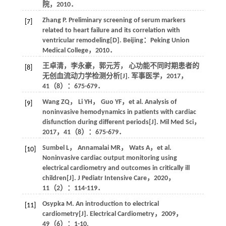
院，
2010
．
Zhang
P
. Preliminary screening of serum markers
[7]
related to heart failure and its correlation with
ventricular remodeling[D]. Beijing：Peking Union
Medical College，
2010
．
王卓清，李永豪，郭元芳， 心功能不同时期患者的
[8]
无创血流动力学检测分析[J].
军事医学
，
2017
，
41
（8）：675-679．
Wang
ZQ
，
Li
YH
，
Guo
YF
，et al. Analysis of
[9]
noninvasive hemodynamics in patients with cardiac
disfunction during different periods[J].
Mil Med Sci
，
2017
，
41
（8）：675-679．
Sumbel
L
，
Annamalai
MR
，
Wats
A
，et al.
[10]
Noninvasive cardiac output monitoring using
electrical cardiometry and outcomes in critically ill
children[J].
J Pediatr Intensive Care
，
2020
，
11
（2）：114-119．
Osypka
M
. An introduction to electrical
[11]
cardiometry[J].
Electrical Cardiometry
，
2009
，
49
（6）：1-10.