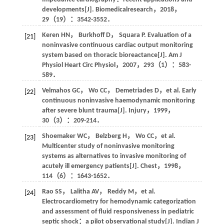
developments[J].
Biomedicalresearch
，
2018
，
29
（19）：3542-3552．
Keren
HN
，
Burkhoff
D
，
Squara
P
. Evaluation of a
[21]
noninvasive continuous cardiac output monitoring
system based on thoracic bioreactance[J].
Am J
Physiol Heart Circ Physiol
，
2007
，
293
（1）：583-
589．
Velmahos
GC
，
Wo
CC
，
Demetriades
D
，et al. Early
[22]
continuous noninvasive haemodynamic monitoring
after severe blunt trauma[J].
Injury
，
1999
，
30
（3）：209-214．
Shoemaker
WC
，
Belzberg
H
，
Wo
CC
，et al.
[23]
Multicenter study of noninvasive monitoring
systems as alternatives to invasive monitoring of
acutely ill emergency patients[J].
Chest
，
1998
，
114
（6）：1643-1652．
Rao
SS
，
Lalitha
AV
，
Reddy
M
，et al.
[24]
Electrocardiometry for hemodynamic categorization
and assessment of fluid responsiveness in pediatric
septic shock：a pilot observational study[J].
Indian J