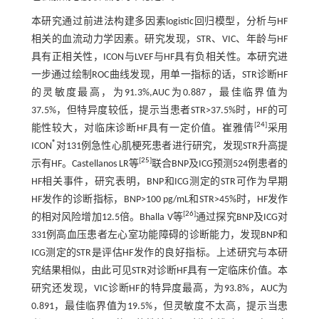
本研究通过前进法构建多因素logistic回归模型，分析与HF
相关的血流动力学因素。研究发现，STR、VIC、年龄与HF
具有正相关性，ICON与LVEF与HF具有负相关性。本研究进
一步通过绘制ROC曲线发现，用单一指标的话，STR诊断HF
的灵敏度最高，为91.3%,AUC为0.887，最佳临界值为
37.5%，但特异度较低，提示当患者STR>37.5%时，HF的可
[
24
]
能性较大，对临床诊断HF具有一定价值。崔雅倩
采用
®
ICON
对131例急性心肌梗死患者进行研究，发现STR升高提
[
25
]
示有HF。Castellanos LR等
联合BNP及ICG预测524例患者的
HF相关事件，研究表明，BNP和ICG测定的STR可作为早期
HF发作的诊断指标，BNP>100 pg/mL和STR>45%时，HF发作
[
26
]
的相对风险增加12.5倍。Bhalla V等
通过探究BNP及ICG对
331例高血压患者左心室功能障碍的诊断能力，发现BNP和
ICG测定的STR是评估HF发作的良好指标。上述研究与本研
究结果相似，由此可见STR对诊断HF具有一定临床价值。本
研究还发现，VIC诊断HF的特异度最高，为93.8%，AUC为
0.891，最佳临界值为19.5%，但灵敏度不太高，提示当患