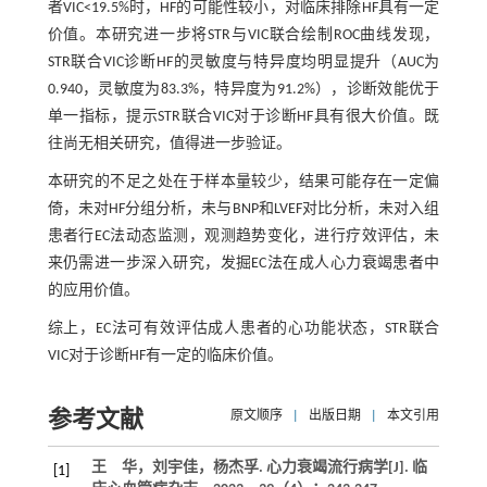
者VIC<19.5%时，HF的可能性较小，对临床排除HF具有一定
价值。本研究进一步将STR与VIC联合绘制ROC曲线发现，
STR联合VIC诊断HF的灵敏度与特异度均明显提升（AUC为
0.940，灵敏度为83.3%，特异度为91.2%），诊断效能优于
单一指标，提示STR联合VIC对于诊断HF具有很大价值。既
往尚无相关研究，值得进一步验证。
本研究的不足之处在于样本量较少，结果可能存在一定偏
倚，未对HF分组分析，未与BNP和LVEF对比分析，未对入组
患者行EC法动态监测，观测趋势变化，进行疗效评估，未
来仍需进一步深入研究，发掘EC法在成人心力衰竭患者中
的应用价值。
综上，EC法可有效评估成人患者的心功能状态，STR联合
VIC对于诊断HF有一定的临床价值。
参考文献
原文顺序
|
出版日期
|
本文引用
王 华，刘宇佳，杨杰孚. 心力衰竭流行病学[J].
临
[1]