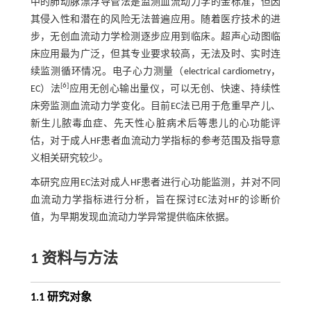
中的肺动脉漂浮导管法是监测血流动力学的金标准，但因
其侵入性和潜在的风险无法普遍应用。随着医疗技术的进
步，无创血流动力学检测逐步应用到临床。超声心动图临
床应用最为广泛，但其专业要求较高，无法及时、实时连
续监测循环情况。电子心力测量（electrical cardiometry，
[
6
]
EC）法
应用无创心输出量仪，可以无创、快速、持续性
床旁监测血流动力学变化。目前EC法已用于危重早产儿、
新生儿脓毒血症、先天性心脏病术后等患儿的心功能评
估，对于成人HF患者血流动力学指标的参考范围及指导意
义相关研究较少。
本研究应用EC法对成人HF患者进行心功能监测，并对不同
血流动力学指标进行分析，旨在探讨EC法对HF的诊断价
值，为早期发现血流动力学异常提供临床依据。
1 资料与方法
1.1 研究对象