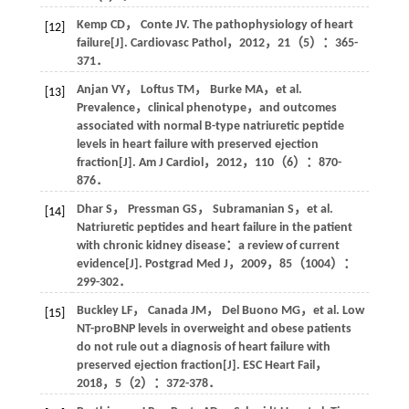
Kemp
CD
，
Conte
JV
. The pathophysiology of heart
[12]
failure[J].
Cardiovasc Pathol
，
2012
，
21
（5）：365-
371．
Anjan
VY
，
Loftus
TM
，
Burke
MA
，et al.
[13]
Prevalence，clinical phenotype，and outcomes
associated with normal B-type natriuretic peptide
levels in heart failure with preserved ejection
fraction[J].
Am J Cardiol
，
2012
，
110
（6）：870-
876．
Dhar
S
，
Pressman
GS
，
Subramanian
S
，et al.
[14]
Natriuretic peptides and heart failure in the patient
with chronic kidney disease：a review of current
evidence[J].
Postgrad Med J
，
2009
，
85
（1004）：
299-302．
Buckley
LF
，
Canada
JM
，
Del Buono
MG
，et al. Low
[15]
NT-proBNP levels in overweight and obese patients
do not rule out a diagnosis of heart failure with
preserved ejection fraction[J].
ESC Heart Fail
，
2018
，
5
（2）：372-378．