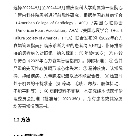
选择2022年9月至2024年5月重庆医科大学附属第一医院心
血管内科住院患者进行前瞻性研究，根据美国心脏病学会
（American College of Cardiology，ACC）/美国心脏协会
（American Heart Association，AHA）/美国心衰学会（Heart
Failure Society of America，HFSA）联合发布的《2022年心力
衰竭管理指南》临床诊断为HF的患者纳入HF组，临床排除
HF的患者纳入对照组。纳入标准：①年龄≥18岁；②HF诊
断符合《2022年心力衰竭管理指南》。排除标准：①合并
严重的先天性心脏畸形或心律失常；②精神疾病、认知障
碍、神经疾病、大量胸腔积液以及不能配合者；③检查时
处于明显的干扰状态（如躁动、呛咳、寒战、肢体抖动、
不能平卧等）；④病例资料不完整。本研究经本院医学伦
理委员会批准（批准号：2023-350），所有患者或其家属
均签署知情同意书。
1.2 方法