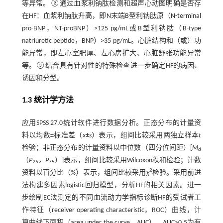
等异常。②通过血浆利钠肽检测和超声心动图明确是否存
在HF：血浆利钠肽升高，即N末端B型利钠肽原（N-terminal
pro-BNP，NT-proBNP）>125 pg/mL或B型利钠肽（B-type
natriuretic peptide，BNP）>35 pg/mL。心脏结构和（或）功
能异常，即左心室肥厚、左心房扩大、心脏舒张功能异常
等。③结合具有针对性的特殊检查进一步确定HF的病因、
诱因和分型。
1.3 统计学方法
应用SPSS 27.0统计软件进行数据分析。正态分布的计量资
料以均数±标准差（
x
±
s
）表示，组间比较采用两独立样本
t
检验；非正态分布的计量资料以中位数（四分位间距）[
M
d
（
P
，P
）]表示，组间比较采用Wilcoxon秩和检验；计数
25
75
2
资料以百分比（%）表示，组间比较采用
χ
检验。采用前进
法构建多因素logistic回归模型，分析HF的相关因素。进一
步绘制EC法测定的不同血流动力学指标诊断HF的受试者工
作特征（receiver operating characteristic，ROC）曲线，计
算曲线下面积（area under the curve，AUC），AUC>0.5为有