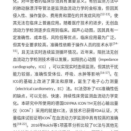
化，对HF患者的临床诊治具有重要意义。有创监测方法中
的肺动脉漂浮导管法是监测血流动力学的金标准，但因其
[
12
-
13
]
侵入性、操作复杂、费用贵和潜在的并发症风险
，使
其无法在临床上普遍应用。随着医疗技术的进步，无创血
流动力学检测逐步应用到临床。超声心动图，因其具有一
定准确性、成本低、风险低等优点，临床应用最为广泛，
[
14
-
但其专业要求较高，准确性依赖于操作人员的技术水平
15
]
，且无法实时连续监测循环情况。近年来，阻抗法无创
血流动力学检测技术得以发展，如阻抗心动图（impedance
cardiography，ICG），可以实现实时连续监测，但其抗干扰
[
16
-
17
]
能力较弱，准确性受体位、呼吸、水肿等影响
。在
ICG的基础上改进了算法和原理，诞生了电子心力测量
（electrical cardiometry，EC）法。EC法弥补了ICG准确性低
的缺点，可以无创、快速、持续性床旁监测血流动力学变
化。本研究中所使用的德国OSYPKA ICON TM无创心输出量
®
仪（ICON
）采用的就是EC法，该技术已获得FDA认证，大
®
量临床试验证明ICON
在血流动力学监测中具有较高的准确
[
18
-
22
]
性
。2016年Koichi等1项荟萃分析比较了EC法与其他无