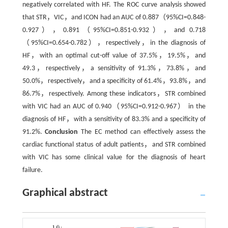
negatively correlated with HF. The ROC curve analysis showed
that STR，VIC，and ICON had an AUC of 0.887（95%CI=0.848-
0.927），0.891（95%CI=0.851-0.932），and 0.718
（95%CI=0.654-0.782），respectively，in the diagnosis of
HF，with an optimal cut-off value of 37.5%，19.5%，and
49.3，respectively，a sensitivity of 91.3%，73.8%，and
50.0%，respectively，and a specificity of 61.4%，93.8%，and
86.7%，respectively. Among these indicators，STR combined
with VIC had an AUC of 0.940（95%CI=0.912-0.967） in the
diagnosis of HF，with a sensitivity of 83.3% and a specificity of
91.2%.
Conclusion
The EC method can effectively assess the
cardiac functional status of adult patients，and STR combined
with VIC has some clinical value for the diagnosis of heart
failure.
Graphical abstract