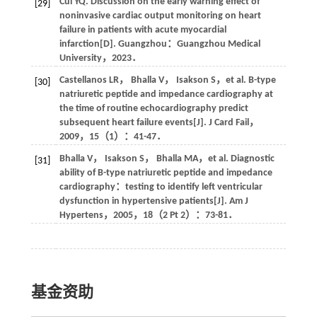
Cui
YQ
. Discussion on the early warning effect of
[29]
noninvasive cardiac output monitoring on heart
failure in patients with acute myocardial
infarction[D]. Guangzhou：Guangzhou Medical
University，
2023
．
Castellanos
LR
，
Bhalla
V
，
Isakson
S
，et al. B-type
[30]
natriuretic peptide and impedance cardiography at
the time of routine echocardiography predict
subsequent heart failure events[J].
J Card Fail
，
2009
，
15
（1）：41-47．
Bhalla
V
，
Isakson
S
，
Bhalla
MA
，et al. Diagnostic
[31]
ability of B-type natriuretic peptide and impedance
cardiography：testing to identify left ventricular
dysfunction in hypertensive patients[J].
Am J
Hypertens
，
2005
，
18
（2 Pt 2）：73-81．
基金资助