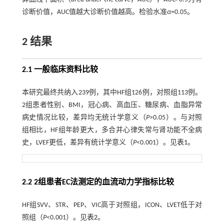
诊断价值，AUC值越大诊断价值越高。检验水准
α
=0.05。
2 结果
2.1 一般临床资料比较
本研究最终共纳入239例，其中HF组126例，对照组113例。
2组患者性别、BMI，冠心病、高血压、糖尿病、血脂异常
病史情况比较，差异均无统计学意义（
P
>0.05）。与对照
组相比，HF组年龄更大，多合并心律失常与肾功能不全病
史，LVEF更低，差异有统计学意义（
P
<0.001）。见
表1
。
2.2 2组患者EC法测定的血流动力学指标比较
HF组SVV、STR、PEP、VIC高于对照组，ICON、LVET低于对
照组（
P
<0.001）。见
表2
。