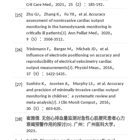
Crit Care Med
，
2021
，
25
（2）：185-192．
Zhu
GJ
，
Zhang
K
，
Fu
YX
，et al. Accuracy
[25]
assessment of noninvasive cardiac output
monitoring in the hemodynamic monitoring in
critically ill patients[J].
Ann Palliat Med
，
2020
，
9
（5）：3506-3512．
Trinkmann
F
，
Berger
M
，
Michels
JD
，et al.
[26]
Influence of electrode positioning on accuracy and
reproducibility of electrical velocimetry cardiac
output measurements[J].
Physiol Meas
，
2016
，
37
（9）：1422-1435．
Suehiro
K
，
Joosten
A
，
Murphy
LS
，et al. Accuracy
[27]
and precision of minimally-invasive cardiac output
monitoring in children：a systematic review and
meta-analysis[J].
J Clin Monit Comput
，
2016
，
30
（5）：603-620．
崔雅倩. 无创心排血量监测对急性心肌梗死患者心力
[28]
衰竭预警作用的探讨[D]. 广州：广州医科大学，
2023
．