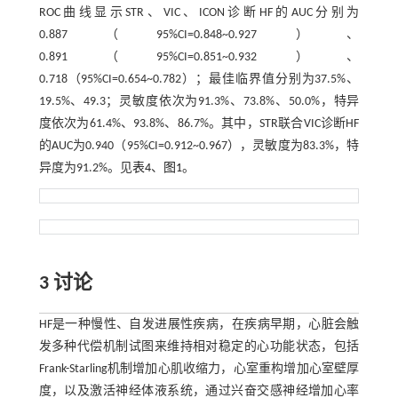
ROC曲线显示STR、VIC、ICON诊断HF的AUC分别为
0.887（95%CI=0.848~0.927）、
0.891（95%CI=0.851~0.932）、
0.718（95%CI=0.654~0.782）；最佳临界值分别为37.5%、
19.5%、49.3；灵敏度依次为91.3%、73.8%、50.0%，特异
度依次为61.4%、93.8%、86.7%。其中，STR联合VIC诊断HF
的AUC为0.940（95%CI=0.912~0.967），灵敏度为83.3%，特
异度为91.2%。见
表4
、
图1
。
3 讨论
HF是一种慢性、自发进展性疾病，在疾病早期，心脏会触
发多种代偿机制试图来维持相对稳定的心功能状态，包括
Frank-Starling机制增加心肌收缩力，心室重构增加心室壁厚
度，以及激活神经体液系统，通过兴奋交感神经增加心率