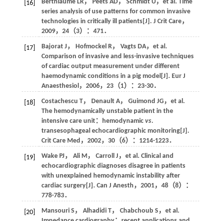
Berthiaume
LR
，
Peets
AD
，
Schmidt
U
，et al. Time
[16]
series analysis of use patterns for common invasive
technologies in critically ill patients[J].
J Crit Care
，
2009
，
24
（3）：471．
Bajorat
J
，
Hofmockel
R
，
Vagts
DA
，et al.
[17]
Comparison of invasive and less-invasive techniques
of cardiac output measurement under different
haemodynamic conditions in a pig model[J].
Eur J
Anaesthesiol
，
2006
，
23
（1）：23-30．
Costachescu
T
，
Denault
A
，
Guimond
JG
，et al.
[18]
The hemodynamically unstable patient in the
intensive care unit：hemodynamic
vs
.
transesophageal echocardiographic monitoring[J].
Crit Care Med
，
2002
，
30
（6）：1214-1223．
Wake
PJ
，
Ali
M
，
Carroll
J
，et al. Clinical and
[19]
echocardiographic diagnoses disagree in patients
with unexplained hemodynamic instability after
cardiac surgery[J].
Can J Anesth
，
2001
，
48
（8）：
778-783．
Mansouri
S
，
Alhadidi
T
，
Chabchoub
S
，et al.
[20]
Impedance cardiography：recent applications and