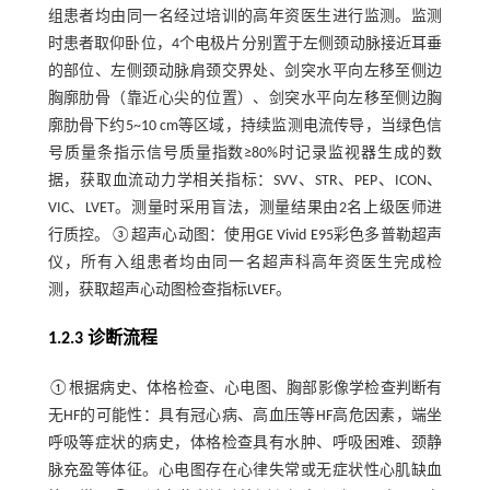
组患者均由同一名经过培训的高年资医生进行监测。监测
时患者取仰卧位，4个电极片分别置于左侧颈动脉接近耳垂
的部位、左侧颈动脉肩颈交界处、剑突水平向左移至侧边
胸廓肋骨（靠近心尖的位置）、剑突水平向左移至侧边胸
廓肋骨下约5~10 cm等区域，持续监测电流传导，当绿色信
号质量条指示信号质量指数≥80%时记录监视器生成的数
据，获取血流动力学相关指标：SVV、STR、PEP、ICON、
VIC、LVET。测量时采用盲法，测量结果由2名上级医师进
行质控。③超声心动图：使用GE Vivid E95彩色多普勒超声
仪，所有入组患者均由同一名超声科高年资医生完成检
测，获取超声心动图检查指标LVEF。
1.2.3 诊断流程
①根据病史、体格检查、心电图、胸部影像学检查判断有
无HF的可能性：具有冠心病、高血压等HF高危因素，端坐
呼吸等症状的病史，体格检查具有水肿、呼吸困难、颈静
脉充盈等体征。心电图存在心律失常或无症状性心肌缺血