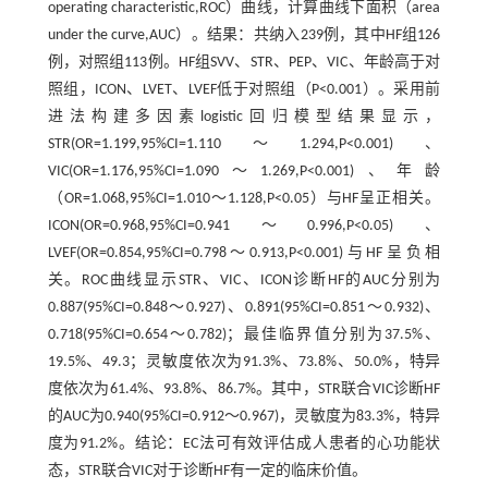
operating characteristic,ROC）曲线，计算曲线下面积（area
under the curve,AUC）。结果：共纳入239例，其中HF组126
例，对照组113例。HF组SVV、STR、PEP、VIC、年龄高于对
照组，ICON、LVET、LVEF低于对照组（P<0.001）。采用前
进法构建多因素logistic回归模型结果显示，
STR(OR=1.199,95%CI=1.110～1.294,P<0.001)、
VIC(OR=1.176,95%CI=1.090～1.269,P<0.001)、年龄
（OR=1.068,95%CI=1.010～1.128,P<0.05）与HF呈正相关。
ICON(OR=0.968,95%CI=0.941～0.996,P<0.05)、
LVEF(OR=0.854,95%CI=0.798～0.913,P<0.001)与HF呈负相
关。ROC曲线显示STR、VIC、ICON诊断HF的AUC分别为
0.887(95%CI=0.848～0.927)、0.891(95%CI=0.851～0.932)、
0.718(95%CI=0.654～0.782)；最佳临界值分别为37.5%、
19.5%、49.3；灵敏度依次为91.3%、73.8%、50.0%，特异
度依次为61.4%、93.8%、86.7%。其中，STR联合VIC诊断HF
的AUC为0.940(95%CI=0.912～0.967)，灵敏度为83.3%，特异
度为91.2%。结论：EC法可有效评估成人患者的心功能状
态，STR联合VIC对于诊断HF有一定的临床价值。