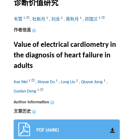
诊断价值研究
1
1
2
1
1
韦雪
,
杜新月
,
刘龙
,
蒋秋月
,
邓国兰
作者信息
+
Value of electrical cardiometry in
the diagnosis of heart failure in
adults
1
1
2
1
Xue Wei
,
Xinyue Du
,
Long Liu
,
Qiuyue Jiang
,
1
Guolan Deng
Author information
+
文章历史
+
PDF (668K)