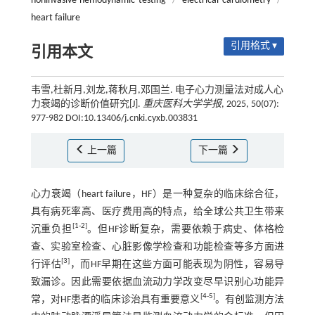
noninvasive hemodynamic testing
/
electrical cardiometry
/
heart failure
引用格式 ▾
引用本文
韦雪,杜新月,刘龙,蒋秋月,邓国兰. 电子心力测量法对成人心
力衰竭的诊断价值研究[J].
重庆医科大学学报
, 2025, 50(07):
977-982 DOI:10.13406/j.cnki.cyxb.003831
上一篇
下一篇
心力衰竭（heart failure，HF）是一种复杂的临床综合征，
具有病死率高、医疗费用高的特点，给全球公共卫生带来
[
1
-
2
]
沉重负担
。但HF诊断复杂，需要依赖于病史、体格检
查、实验室检查、心脏影像学检查和功能检查等多方面进
[
3
]
行评估
，而HF早期在这些方面可能表现为阴性，容易导
致漏诊。因此需要依据血流动力学改变尽早识别心功能异
[
4
-
5
]
常，对HF患者的临床诊治具有重要意义
。有创监测方法