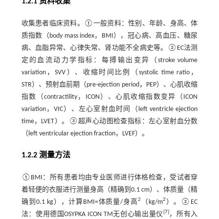
1.2.1 资料收集
收集患者临床资料。①一般资料：性别、年龄、身高、体
质指数（body mass index，BMI），冠心病、高血压、糖尿
病、血脂异常、心律失常、肾功能不全病史等。②EC法测
定的血流动力学指标：每搏输出变异（stroke volume
variation，SVV）、收缩时间比例（systolic time ratio，
STR）、预射血前期（pre-ejection period，PEP）、心肌收缩
指数（contractility，ICON）、心肌收缩指数变异（ICON
variation，VIC）、左心室射血时间（left ventricle ejection
time，LVET）。③超声心动图检查指标：左心室射血分数
（left ventricular ejection fraction，LVEF）。
1.2.2 测量方法
①BMI：所有患者均由专业医师进行体格检查，受试者穿
着轻便的衣服进行测量身高（精确到0.1 cm）、体质量（精
2
2
确到0.1 kg），计算BMI=体质量/身高
（kg/m
）。②EC
[
7
]
法：使用德国OSYPKA ICON TM无创心输出量仪
，所有入