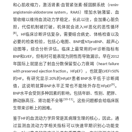
和心肌收缩力，激活肾素-血管紧张素-醛固酮系统（renin-
angiotensin-aldosterone system，RAAS）增加水钠潴留、血
管收缩以维持血流动力学稳定，长此以往，会加重心脏负
担，代偿机制被打破，机体就会进入HF恶化的恶性循环
[
8
]
。HF临床诊断评估复杂，需要结合病史、体格检查以及
必要的检查检验，包括心电图、BNP或NTproBNP、超声心
动图等，综合分析评估。临床上最常用的HF诊断指标有
BNP和LVEF，但有时可能表现为阴性而导致漏诊。早在2012
年国际上就提出了射血分数保留型心力衰竭（heart failure
with preserved ejection fraction，HFpEF），也就是LVEF≥50%
的HF。有研究显示20%的HFpEF患者BNP水平低于诊断阈
[
9
]
值，这说明就算BNP水平正常也不能除外存在HFpEF
。
BNP水平会受到多种因素的影响，包括年龄、性别、肥胖、
[
10
-
11
]
肺动脉高压、肾功能不全等
。这些问题都会给临床医
生带来诊断上的困难。
鉴于HF的血流动力学异常是其病理生理的核心，因此，通
过监测血流动力学相关指标可以快速早期识别心功能变