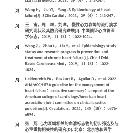
床心血管病杂志
，
2023
，
39
（4）：243-247．
Wang
H
，
Liu
YJ
，
Yang
JF
. Epidemiology of heart
[2]
failure[J].
J Clin Cardiol
，
2023
，
39
（4）：243-247．
王 宙，周 琳，刘洋， 慢性心力衰竭的流行病学
[3]
研究现状及其防治研究进展[J].
中国循证心血管医
学杂志
，
2019
，
11
（8）：1022-1024．
Wang
Z
，
Zhou
L
，
Liu
Y
，et al. Epidemiology study
[4]
status and research progress in prevention and
treatment of chronic heart failure[J].
Chin J Evid
Based Cardiovasc Med
，
2019
，
11
（8）：1022-
1024．
Heidenreich
PA
，
Bozkurt
B
，
Aguilar
D
，et al. 2022
[5]
AHA/ACC/HFSA guideline for the management of
heart failure：executive summary：a report of the
American college of cardiology/American heart
association joint committee on clinical practice
guidelines[J].
Circulation
，
2022
，
145
（18）：e876-
e894．
张 芃. 心力衰竭相关的血清标志物的初步筛选及与
[6]
心室重构相关性的研究[D]. 北京：北京协和医学