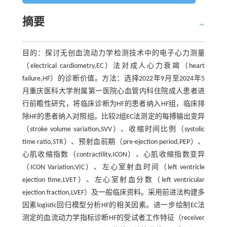
摘要
目的：探讨无创血流动力学检测技术中的电子心力测量
（electrical cardiometry,EC）法对成人心力衰竭（heart
failure,HF）的诊断价值。方法：选择2022年9月至2024年5
月重庆医科大学附属第一医院心血管内科住院成人患者进
行前瞻性研究，将临床诊断为HF的患者纳入HF组，临床排
除HF的患者纳入对照组。比较2组EC法测定的每搏输出变异
（stroke volume variation,SVV）、收缩时间比例（systolic
time ratio,STR）、预射血前期（pre-ejection period,PEP）、
心肌收缩指数（contractility,ICON）、心肌收缩指数变异
（ICON Variation,VIC）、左心室射血时间（left ventricle
ejection time,LVET）、左心室射血分数（left ventricular
ejection fraction,LVEF）及一般临床资料。采用前进法构建多
因素logistic回归模型分析HF的相关因素。进一步绘制EC法
测定的血流动力学指标诊断HF的受试者工作特征（receiver