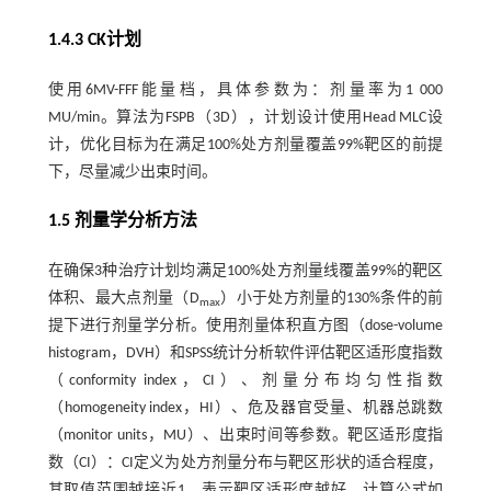
1.4.3 CK计划
使用6MV-FFF能量档，具体参数为：剂量率为1 000
MU/min。算法为FSPB（3D），计划设计使用Head MLC设
计，优化目标为在满足100%处方剂量覆盖99%靶区的前提
下，尽量减少出束时间。
1.5 剂量学分析方法
在确保3种治疗计划均满足100%处方剂量线覆盖99%的靶区
体积、最大点剂量（D
）小于处方剂量的130%条件的前
max
提下进行剂量学分析。使用剂量体积直方图（dose-volume
histogram，DVH）和SPSS统计分析软件评估靶区适形度指数
（conformity index，CI）、剂量分布均匀性指数
（homogeneity index，HI）、危及器官受量、机器总跳数
（monitor units，MU）、出束时间等参数。靶区适形度指
数（CI）：CI定义为处方剂量分布与靶区形状的适合程度，
其取值范围越接近1，表示靶区适形度越好。计算公式如