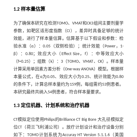
1.2 样本量估算
为了确保本研究在检测TOMO、VMAT和CK3组间主要剂量学
参数，如靶区适形度指数（CI），差异时具备足够的统计
效能，进行了样本量估算。估算基于以下假设和参数：检
验水准（α）：0.05（双侧检验）；统计效能（Power，1-
β）：0.80；效应大小（Effect Size，f）：中等效应大小
（f=0.25）；组数（k）：3（TOMO、VMAT、CK）。样本量
计算采用单因素方差分析（One-way ANOVA）模型。根据样
本量公式，在α为0.05、效应大小为0.25、统计效能为0.80
的条件下，计算总样本量约为159例，每组需约53例患者。
本研究最终共纳入54例患者，符合样本量要求。
1.3 定位机器、计划系统和治疗机器
CT模拟定位使用Philips的Brilliance CT Big Bore 大孔径模拟定
位CT（荷兰飞利浦公司）。放疗计划设计和治疗设备分别
如下：TOMO计划系统为Accuray HT Version 5.1.1.6（美国