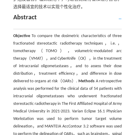
选择最适宜的技术以实现个性化治疗。
Abstract
Objective
To compare the dosimetric characteristics of three
fractionated stereotactic radiotherapy techniques，i.e.，
tomotherapy（TOMO），volumetric-modulated arc
therapy（VMAT），and CyberKnife（CK），in the treatment
of intracranial oligometastases，and to assess their dose
distribution，treatment efficiency，and difference in dose
delivered to organs at risk（OARs）.
Methods
A retrospective
analysis was performed for the clinical data of 54 patients with
intracranial oligometastases who underwent fractionated
stereotactic radiotherapy in The First Affiliated Hospital of Army
Medical University in 2021-2023. Varian Eclipse 16.1 Physician
Workstation was used to perform tumor target volume
delineation，and MANTEIA AccContour 3.2 software was used
to perform the delineation of OARs，such as brainstem，spinal