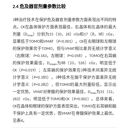
2.4 危及器官剂量参数比较
3种治疗技术在保护危及器官剂量参数方面表现出不同的特
点。CK在晶体保护方面表现最佳，右晶体和左晶体的最大
剂量（D
）分别为15（10，26）cGy和17（8，38）cGy，
max
显著低于TOMO和VMAT（
P
<0.001）。CK在右眼球和左眼球
的保护效果优于TOMO，但与VMAT相比差异无统计学意义
（右眼球：
P
=0.163，左眼球：
P
=0.058）。TOMO在右耳蜗
的保护效果最佳，D
为88（23，526）cGy，明显低于
mean
CK（
P
=0.019）；左耳蜗的保护效果在3种技术间差异无统
计学意义（
P
=0.185）。3种技术在脑干保护方面差异无统
计学意义（
P
=0.282），但TOMO的最大剂量较低，显示出
一定优势。VMAT对脊髓的保护效果最佳，D
为31（12，
max
263）cGy，明显低于TOMO和CK（
P
=0.002）。总体来看，
CK在晶体和眼球的保护方面表现突出，TOMO在右耳蜗和脑
干保护上具有一定优势，而VMAT在脊髓保护效果上最优。
见
表4
。