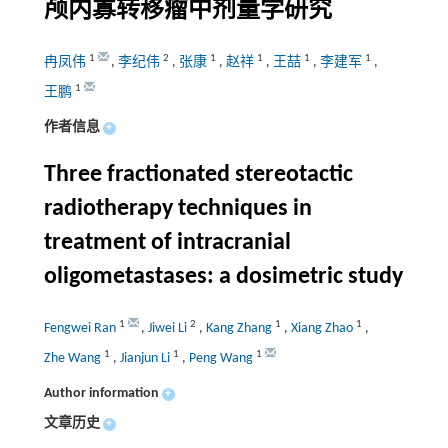
颅内寡转移瘤中剂量学研究
1
2
1
1
1
1
冉凤伟
,
李纪伟
,
张康
,
赵祥
,
王喆
,
李建军
,
1
王鹏
作者信息
+
Three fractionated stereotactic
radiotherapy techniques in
treatment of intracranial
oligometastases: a dosimetric study
1
2
1
1
Fengwei Ran
,
Jiwei Li
,
Kang Zhang
,
Xiang Zhao
,
1
1
1
Zhe Wang
,
Jianjun Li
,
Peng Wang
Author information
+
文章历史
+