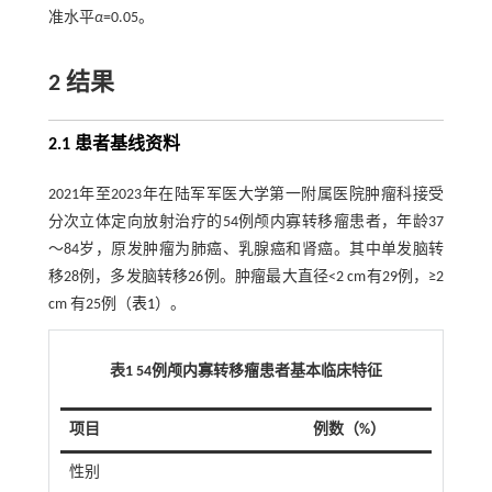
准水平
α
=0.05。
2 结果
2.1 患者基线资料
2021年至2023年在陆军军医大学第一附属医院肿瘤科接受
分次立体定向放射治疗的54例颅内寡转移瘤患者，年龄37
～84岁，原发肿瘤为肺癌、乳腺癌和肾癌。其中单发脑转
移28例，多发脑转移26例。肿瘤最大直径<2 cm有29例，≥2
cm 有25例（
表1
）。
表1 54例颅内寡转移瘤患者基本临床特征
项目
例数（%）
性别