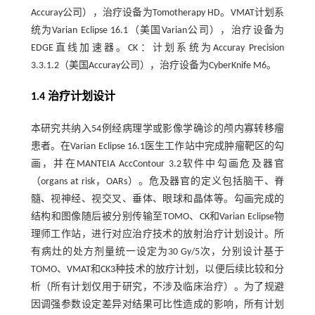
Accuray公司），治疗设备为Tomotherapy HD。VMAT计划系
统为Varian Eclipse 16.1（美国Varian公司），治疗设备为
EDGE直线加速器。CK：计划系统为Accuray Precision
3.3.1.2（美国Accuray公司），治疗设备为CyberKnife M6。
1.4 治疗计划设计
本研究共纳入54例经病理学或影像学确诊的颅内寡转移瘤
患者。在Varian Eclipse 16.1医生工作站中完成肿瘤靶区的勾
画，并在MANTEIA AccContour 3.2软件中勾画危及器官
（organs at risk，OARs）。危及器官的定义包括脑干、脊
髓、视神经、视交叉、垂体、眼球和晶体等。勾画完成的
结构和图像随后被分别传输至TOMO、CK和Varian Eclipse物
理师工作站，进行对应治疗技术的放射治疗计划设计。所
有病灶的处方剂量统一设定为30 Gy/5次，分别设计基于
TOMO、VMAT和CK3种技术的放疗计划，以便后续比较和分
析（所有计划仅用于研究，不涉及临床治疗）。为了规避
因调强参数设定差异对结果可比性造成的影响，所有计划