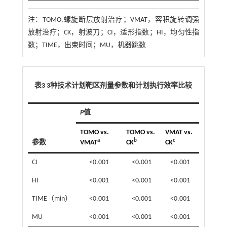
注：
TOMO,螺旋断层放射治疗；VMAT，容积旋转调强
放射治疗；CK，射波刀；CI，适形指数；HI，均匀性指
数；TIME，出束时间；MU，机器跳数
表3 3种技术计划靶区剂量参数和计划执行效率比较
P
值
TOMO vs.
TOMO vs.
VMAT vs.
a
b
c
参数
VMAT
CK
CK
CI
<0.001
<0.001
<0.001
HI
<0.001
<0.001
<0.001
TIME（min）
<0.001
<0.001
<0.001
MU
<0.001
<0.001
<0.001