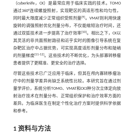
（cyberknife，CK）是最常应用于临床实践的技术。TOMO
通过360°连续螺旋照射，实现靶区的高适形性和均匀性，
[
9
]
同时最大限度减少正常组织受照剂量
。VMAT则利用快速
旋转的调强照射优化剂量分布，不仅能缩短治疗时间，还
[
10
]
通过双弧技术进一步提高了治疗效率
。相比之下，CK以
其灵活的非共面照射路径和近乎实时的图像引导系统在复
杂靶区治疗中占据优势，可实现高度适形剂量分布和陡峭
[
11
-
12
]
的剂量梯度
。这些技术的不断优化，为头部寡转移瘤
患者提供了更精准、更安全的治疗选择。
尽管这些技术已广泛应用于临床，但其在颅内寡转移瘤治
疗中的剂量学差异尚缺乏系统性比较。本研究旨在通过剂
量学评价，系统分析TOMO、VMAT和CK3种分次立体定向放
射治疗技术在剂量分布、正常组织保护和治疗效率方面的
差异。为临床医生在制定个性化治疗方案时提供科学依据
和参考。
1 资料与方法