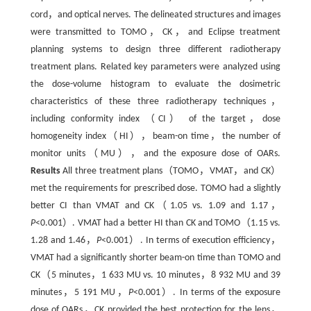
cord，and optical nerves. The delineated structures and images
were transmitted to TOMO，CK，and Eclipse treatment
planning systems to design three different radiotherapy
treatment plans. Related key parameters were analyzed using
the dose-volume histogram to evaluate the dosimetric
characteristics of these three radiotherapy techniques，
including conformity index （CI） of the target，dose
homogeneity index（HI），beam-on time，the number of
monitor units（MU），and the exposure dose of OARs.
Results
All three treatment plans（TOMO，VMAT，and CK）
met the requirements for prescribed dose. TOMO had a slightly
better CI than VMAT and CK（1.05 vs. 1.09 and 1.17，
P
<0.001）. VMAT had a better HI than CK and TOMO（1.15 vs.
1.28 and 1.46，
P
<0.001）. In terms of execution efficiency，
VMAT had a significantly shorter beam-on time than TOMO and
CK（5 minutes，1 633 MU vs. 10 minutes，8 932 MU and 39
minutes，5 191 MU，
P
<0.001）. In terms of the exposure
dose of OARs，CK provided the best protection for the lens，