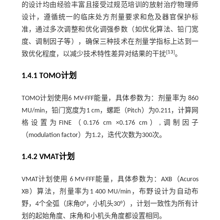
的设计均由经验丰富且接受过规范培训的放射治疗物理师
设计，遵循统一的临床处方剂量要求和危及器官保护标
准，通过多次调整和优化调强参数（如优化算法、铅门宽
度、调制因子等），确保三种技术在剂量学指标上达到一
[
13
]
致优化程度，以减少技术特性差异对结果的干扰
。
1.4.1 TOMO计划
TOMO计划使用6 MV-FFF能量，具体参数为：剂量率为 860
MU/min，铅门宽度为1 cm，螺距（Pitch）为0.211，计算网
格设置为FINE（0.176 cm ×0.176 cm）,调制因子
（modulation factor）为1.2，迭代次数为300次。
1.4.2 VMAT计划
VMAT计划使用 6 MV-FFF能量，具体参数为：AXB（Acuros
XB）算法，剂量率为1 400 MU/min，布野设计为自动布
野，4个全弧（床角0°，小机头30°），计划一致性为所有计
划的起始角度、床角和小机头角度都设置相同。