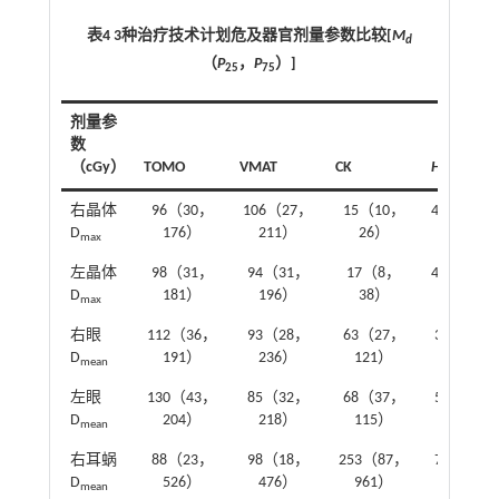
表4 3种治疗技术计划危及器官剂量参数比较[
M
d
（
P
，
P
）]
25
75
剂量参
数
（cGy）
TOMO
VMAT
CK
H
值
P
右晶体
96（30，
106（27，
15（10，
45.11
<0
D
176）
211）
26）
max
左晶体
98（31，
94（31，
17（8，
40.72
<0
D
181）
196）
38）
max
右眼
112（36，
93（28，
63（27，
3.63
0
D
191）
236）
121）
mean
左眼
130（43，
85（32，
68（37，
5.71
0
D
204）
218）
115）
mean
右耳蜗
88（23，
98（18，
253（87，
7.92
0
D
526）
476）
961）
mean