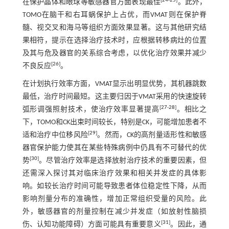
[
24
-
25
]
在保护晶体和眼球等敏感器官方面表现最佳
。此外，
TOMO在脑干和右耳蜗保护上占优，而VMAT则在保护脊
髓、视交叉和海马等组织方面效果显著。这与其他研究结
果相符，提示在选择治疗技术时，应根据转移病灶的位置
及其与危及器官的关系综合考虑，以优化治疗效果并减少
[
26
]
不良反应
。
在计划执行效率方面，VMAT显示出明显优势，其机器跳数
最低，治疗时间最短。这主要归因于VMAT采用的快速旋转
[
27
-
28
]
弧形调强照射技术，使治疗效率显著提高
。相比之
下，TOMO和CK出束时间较长，特别是CK，可能增加患者不
[
29
]
适和治疗中位移风险
。然而，CK的高剂量适形性和敏感
器官保护能力使其在某些特殊病例中仍具有不可替代的优
[
30
]
势
。尽管治疗效率是选择放射治疗技术的重要因素，但
还需深入探讨其对临床治疗效果和相关并发症的具体影
响。如较长治疗时间可能导致患者体位稳定性下降，从而
影响剂量分布的准确性，增加正常组织受量的风险。此
外，敏感器官的剂量控制在减少并发症（如放射性脑损
[
31
]
伤、认知功能障碍）方面可能具有重要意义
。因此，通