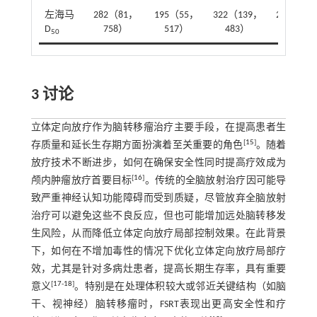
左海马
282（81，
195（55，
322（139，
2.21
0
D
758）
517）
483）
50
3 讨论
立体定向放疗作为脑转移瘤治疗主要手段，在提高患者生
[
15
]
存质量和延长生存期方面扮演着至关重要的角色
。随着
放疗技术不断进步，如何在确保安全性同时提高疗效成为
[
16
]
颅内肿瘤放疗首要目标
。传统的全脑放射治疗因可能导
致严重神经认知功能障碍而受到质疑，尽管放弃全脑放射
治疗可以避免这些不良反应，但也可能增加远处脑转移发
生风险，从而降低立体定向放疗局部控制效果。在此背景
下，如何在不增加毒性的情况下优化立体定向放疗局部疗
效，尤其是针对多病灶患者，提高长期生存率，具有重要
[
17
-
18
]
意义
。特别是在处理体积较大或邻近关键结构（如脑
干、视神经）脑转移瘤时，FSRT表现出更高安全性和疗