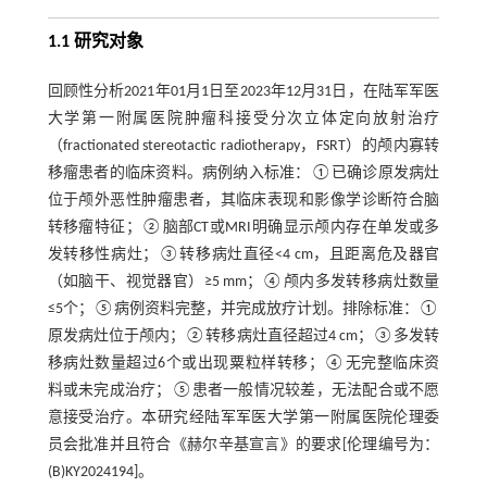
1.1 研究对象
回顾性分析2021年01月1日至2023年12月31日，在陆军军医
大学第一附属医院肿瘤科接受分次立体定向放射治疗
（fractionated stereotactic radiotherapy，FSRT）的颅内寡转
移瘤患者的临床资料。病例纳入标准：①已确诊原发病灶
位于颅外恶性肿瘤患者，其临床表现和影像学诊断符合脑
转移瘤特征；②脑部CT或MRI明确显示颅内存在单发或多
发转移性病灶；③转移病灶直径<4 cm，且距离危及器官
（如脑干、视觉器官）≥5 mm；④颅内多发转移病灶数量
≤5个；⑤病例资料完整，并完成放疗计划。排除标准：①
原发病灶位于颅内；②转移病灶直径超过4 cm；③多发转
移病灶数量超过6个或出现粟粒样转移；④无完整临床资
料或未完成治疗；⑤患者一般情况较差，无法配合或不愿
意接受治疗。本研究经陆军军医大学第一附属医院伦理委
员会批准并且符合《赫尔辛基宣言》的要求[伦理编号为：
(B)KY2024194]。