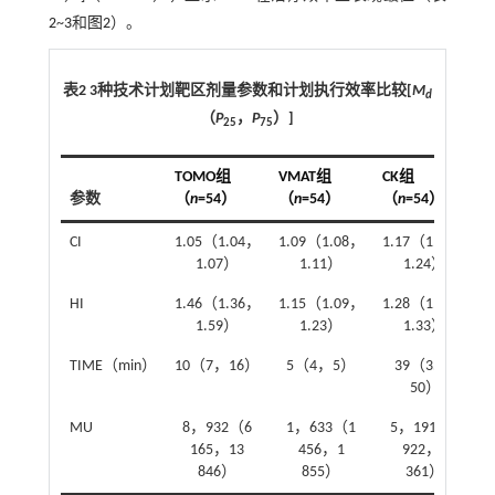
2
~
3
和
图2
）。
表2 3种技术计划靶区剂量参数和计划执行效率比较[
M
d
（
P
，
P
）]
25
75
TOMO组
VMAT组
CK组
参数
（
n
=54）
（
n
=54）
（
n
=54）
CI
1.05（1.04，
1.09（1.08，
1.17（1.15，
1
1.07）
1.11）
1.24）
HI
1.46（1.36，
1.15（1.09，
1.28（1.21，
1.59）
1.23）
1.33）
TIME（min）
10（7，16）
5（4，5）
39（35，
1
50）
MU
8，932（6
1，633（1
5，191（2
1
165，13
456，1
922，8
846）
855）
361）