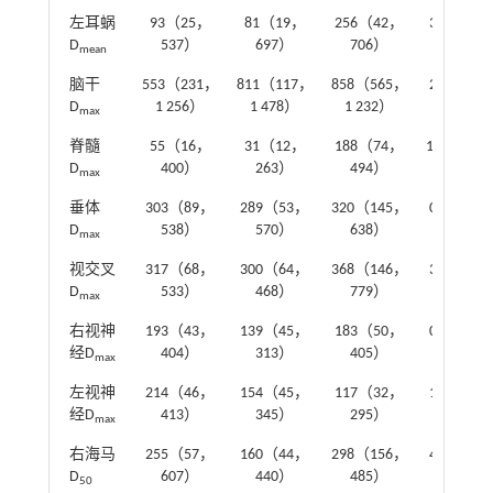
左耳蜗
93（25，
81（19，
256（42，
3.38
0
D
537）
697）
706）
mean
脑干
553（231，
811（117，
858（565，
2.53
0
D
1 256）
1 478）
1 232）
max
脊髓
55（16，
31（12，
188（74，
12.95
0
D
400）
263）
494）
max
垂体
303（89，
289（53，
320（145，
0.74
0
D
538）
570）
638）
max
视交叉
317（68，
300（64，
368（146，
3.06
0
D
533）
468）
779）
max
右视神
193（43，
139（45，
183（50，
0.55
0
经D
404）
313）
405）
max
左视神
214（46，
154（45，
117（32，
1.62
0
经D
413）
345）
295）
max
右海马
255（57，
160（44，
298（156，
4.09
0
D
607）
440）
485）
50