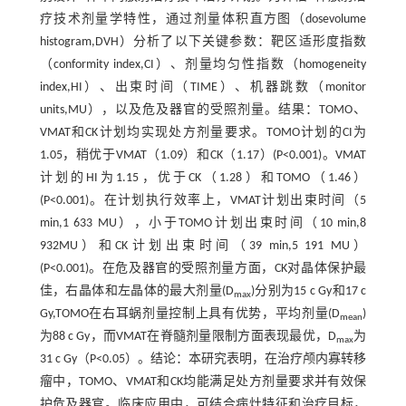
疗技术剂量学特性，通过剂量体积直方图（dosevolume
histogram,DVH）分析了以下关键参数：靶区适形度指数
（conformity index,CI）、剂量均匀性指数（homogeneity
index,HI）、出束时间（TIME）、机器跳数（monitor
units,MU），以及危及器官的受照剂量。结果：TOMO、
VMAT和CK计划均实现处方剂量要求。TOMO计划的CI为
1.05，稍优于VMAT（1.09）和CK（1.17）(P<0.001)。VMAT
计划的HI为1.15，优于CK（1.28）和TOMO（1.46）
(P<0.001)。在计划执行效率上，VMAT计划出束时间（5
min,1 633 MU），小于TOMO计划出束时间（10 min,8
932MU）和CK计划出束时间（39 min,5 191 MU）
(P<0.001)。在危及器官的受照剂量方面，CK对晶体保护最
佳，右晶体和左晶体的最大剂量(D
)分别为15 c Gy和17 c
max
Gy,TOMO在右耳蜗剂量控制上具有优势，平均剂量(D
)
mean
为88 c Gy，而VMAT在脊髓剂量限制方面表现最优，D
为
max
31 c Gy（P<0.05）。结论：本研究表明，在治疗颅内寡转移
瘤中，TOMO、VMAT和CK均能满足处方剂量要求并有效保
护危及器官。临床应用中，可结合病灶特征和治疗目标，