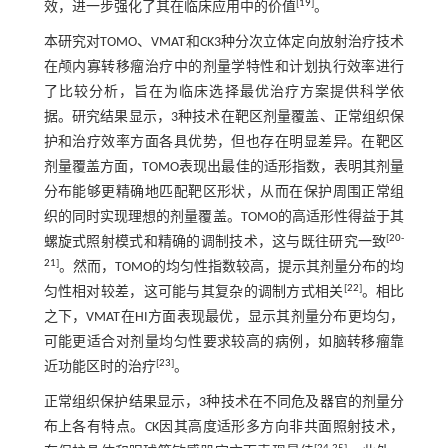
[
19
]
效，进一步强化了其在临床应用中的价值
。
本研究对TOMO、VMAT和CK3种分次立体定向放射治疗技术
在颅内寡转移瘤治疗中的剂量学特性和计划执行效率进行
了比较分析，旨在为临床选择最优治疗方案提供科学依
据。研究结果显示，3种技术在靶区剂量覆盖、正常组织保
护和治疗效率方面各具优势，但也存在明显差异。在靶区
剂量覆盖方面，TOMO表现出最佳的适形指数，表明其剂量
分布能够更精确地匹配靶区形状，从而在保护周围正常组
织的同时实现理想的剂量覆盖。TOMO的高适形性得益于其
[
20
-
螺旋式照射模式和精确的调制技术，这与既往研究一致
21
]
。然而，TOMO的均匀性指数较高，提示其剂量分布的均
[
22
]
匀性相对较差，这可能与其复杂的调制方式相关
。相比
之下，VMAT在HI方面表现最优，显示其剂量分布更均匀，
可能更适合对剂量均匀性要求较高的病例，如脑转移瘤靠
[
23
]
近功能区时的治疗
。
正常组织保护结果显示，3种技术在不同危及器官的剂量分
布上各有特点。CK因其高度适形多方向非共面照射技术，