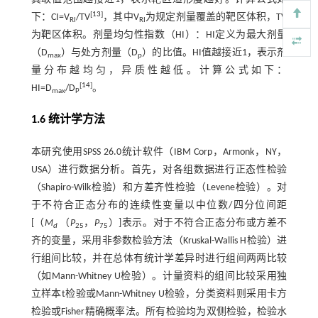
[
13
]
下：CI=V
/TV
，其中V
为规定剂量覆盖的靶区体积，TV
RI
RI
为靶区体积。剂量均匀性指数（HI）：HI定义为最大剂量
（D
）与处方剂量（D
）的比值。HI值越接近1，表示剂
max
p
量分布越均匀，异质性越低。计算公式如下：
[
14
]
HI=D
/D
。
max
P
1.6 统计学方法
本研究使用SPSS 26.0统计软件（IBM Corp，Armonk，NY，
USA）进行数据分析。首先，对各组数据进行正态性检验
（Shapiro-Wilk检验）和方差齐性检验（Levene检验）。对
于不符合正态分布的连续性变量以中位数/四分位间距
[（
M
（
P
，
P
）]表示。对于不符合正态分布或方差不
d
25
75
齐的变量，采用非参数检验方法（Kruskal-Wallis H检验）进
行组间比较，并在总体有统计学差异时进行组间两两比较
（如Mann-Whitney U检验）。计量资料的组间比较采用独
立样本t检验或Mann-Whitney U检验，分类资料则采用卡方
检验或Fisher精确概率法。所有检验均为双侧检验，检验水