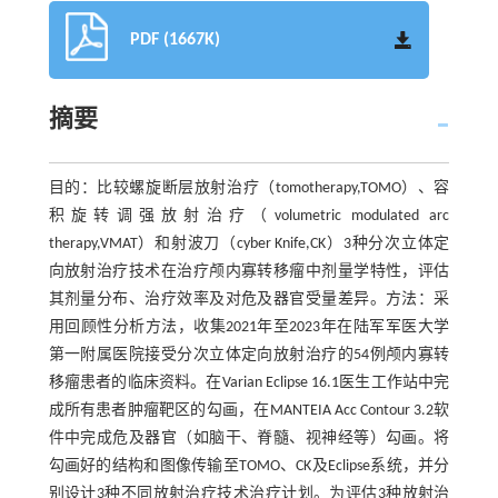
PDF (1667K)
摘要
目的：比较螺旋断层放射治疗（tomotherapy,TOMO）、容
积旋转调强放射治疗（volumetric modulated arc
therapy,VMAT）和射波刀（cyber Knife,CK）3种分次立体定
向放射治疗技术在治疗颅内寡转移瘤中剂量学特性，评估
其剂量分布、治疗效率及对危及器官受量差异。方法：采
用回顾性分析方法，收集2021年至2023年在陆军军医大学
第一附属医院接受分次立体定向放射治疗的54例颅内寡转
移瘤患者的临床资料。在Varian Eclipse 16.1医生工作站中完
成所有患者肿瘤靶区的勾画，在MANTEIA Acc Contour 3.2软
件中完成危及器官（如脑干、脊髓、视神经等）勾画。将
勾画好的结构和图像传输至TOMO、CK及Eclipse系统，并分
别设计3种不同放射治疗技术治疗计划。为评估3种放射治