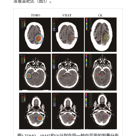
准覆盖靶区（
图1
）。