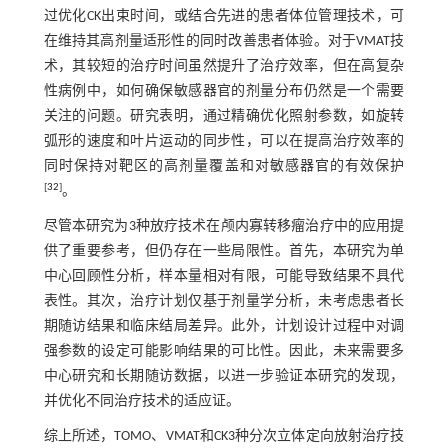
过优化CK出束时间，或结合先进的患者体位管理技术，可
在维持其高剂量适形性的同时改善患者体验。对于VMAT技
术，其较短的治疗时间虽然提升了治疗效率，但在高复杂
性病例中，如何确保敏感器官的剂量分布仍然是一个需要
关注的问题。研究表明，通过精确优化照射参数，如旋转
弧形的速度和叶片运动的同步性，可以在提高治疗效率的
同时保持对靶区的高剂量覆盖和对敏感器官的有效保护
[
32
]
。
尽管本研究为3种放疗技术在颅内寡转移瘤治疗中的应用提
供了重要参考，但仍存在一些局限性。首先，本研究为单
中心回顾性分析，样本量相对有限，可能导致结果不具代
表性。其次，治疗计划仅基于剂量学分析，未考虑患者长
期随访结果和临床结局差异。此外，计划设计过程中对调
强参数的设定可能影响结果的可比性。因此，未来需要多
中心研究和长期随访数据，以进一步验证本研究的发现，
并优化不同治疗技术的适应证。
综上所述，TOMO、VMAT和CK3种分次立体定向放射治疗技