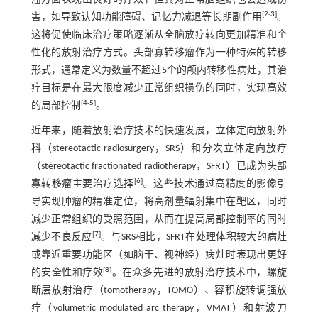
[
2
-
3
]
害，如导致认知功能障碍、记忆力减退等长期副作用
。
这将促使临床治疗策略逐渐从全脑放疗转向更加精准和个
性化的放射治疗方式。头部寡转移瘤作为一种特殊的转移
形式，通常定义为数量不超过5个的颅内转移性病灶，其治
疗目标是在最大限度减少正常组织损伤的同时，实现高效
[
4
-
5
]
的局部控制
。
近年来，随着放射治疗技术的快速发展，立体定向放射外
科（stereotactic radiosurgery，SRS）和分次立体定向放疗
（stereotactic fractionated radiotherapy，SFRT）已成为头部
[
6
]
寡转移瘤主要治疗选择
。这些技术通过高精度的影像引
导实现肿瘤的精准定位，将高剂量辐射集中在靶区，同时
减少正常组织的受照范围，从而在提高局部控制率的同时
[
7
]
减少不良反应
。与SRS相比，SFRT在处理体积较大的病灶
或靠近重要功能区（如脑干、视神经）病灶时表现出更好
[
8
]
的安全性和疗效
。在众多先进的放射治疗技术中，螺旋
断层放射治疗（tomotherapy，TOMO）、容积旋转调强放
疗（volumetric modulated arc therapy，VMAT）和射波刀