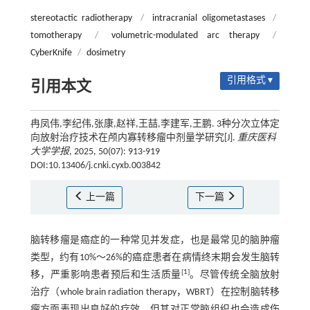
stereotactic radiotherapy
/
intracranial oligometastases
/
tomotherapy
/
volumetric-modulated arc therapy
/
CyberKnife
/
dosimetry
引用格式 ▾
引用本文
冉凤伟,李纪伟,张康,赵祥,王喆,李建军,王鹏. 3种分次立体定
向放射治疗技术在颅内寡转移瘤中剂量学研究[J].
重庆医科
大学学报
, 2025, 50(07): 913-919
DOI:10.13406/j.cnki.cyxb.003842
上一篇
下一篇
脑转移瘤是癌症的一种常见并发症，也是最常见的脑肿瘤
类型，约有10%～26%的癌症患者在病情终末期会发生脑转
[
1
]
移，严重影响患者预后和生活质量
。尽管传统全脑放射
治疗（whole brain radiation therapy，WBRT）在控制脑转移
瘤方面表现出良好的疗效，但其对正常脑组织也会造成伤