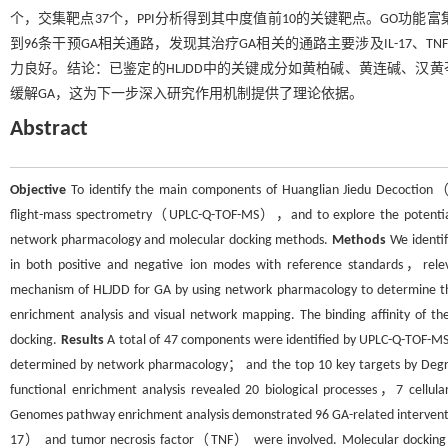
个，交集靶点37个，PPI分析得到其中度值前10的关键靶点。GO功能
到96条干预GA相关通路，发现其治疗GA相关的通路主要涉及IL-17、
力良好。结论：已鉴定的HLJDD中的关键成分如黄柏碱、黄连碱、汉黄芩素
缓解GA，这为下一步深入研究作用机制提供了理论依据。
Abstract
Objective
To identify the main components of Huanglian Jiedu Decoction（
flight-mass spectrometry（UPLC-Q-TOF-MS），and to explore the potential
network pharmacology and molecular docking methods.
Methods
We identif
in both positive and negative ion modes with reference standards，rele
mechanism of HLJDD for GA by using network pharmacology to determine the
enrichment analysis and visual network mapping. The binding affinity of th
docking.
Results
A total of 47 components were identified by UPLC-Q-TOF-M
determined by network pharmacology； and the top 10 key targets by Degree
functional enrichment analysis revealed 20 biological processes，7 cell
Genomes pathway enrichment analysis demonstrated 96 GA-related intervent
17） and tumor necrosis factor（TNF） were involved. Molecular docking ver