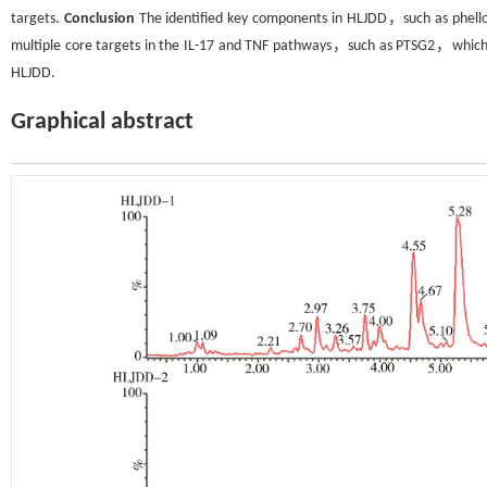
targets.
Conclusion
The identified key components in HLJDD，such as phel
multiple core targets in the IL-17 and TNF pathways，such as PTSG2，which pro
HLJDD.
Graphical abstract