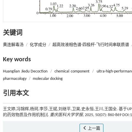
关键词
黄连解毒汤
/
化学成分
/
超高效液相色谱-四极杆-飞行时间串联质谱
Key words
Huanglian Jiedu Decoction
/
chemical component
/
ultra-high-performan
pharmacology
/
molecular docking
引用本文
王文婷,冯锦辉,杨珂,李莎,王斌,刘继平,卫昊,史永恒,王川,王国全. 基于
的药效物质及作用机制[J].
重庆医科大学学报
, 2025, 50(07): 860-869 DOI:
上一篇