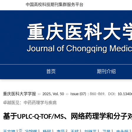
中国高校科技期刊集群服务平台
首页
期刊介绍
重庆医科大学学报
››
2025, Vol. 50
››
Issue (07)
: 860 -869.
DOI:
10.13406
卓越医见：中药药理学与疾病
基于UPLC-Q-TOF/MS、网络药理
1
1
1
2
1
1
1
1