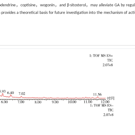
lodendrine，coptisine，wogonin，and β-sitosterol，may alleviate GA by regul
vides a theoretical basis for future investigation into the mechanism of acti