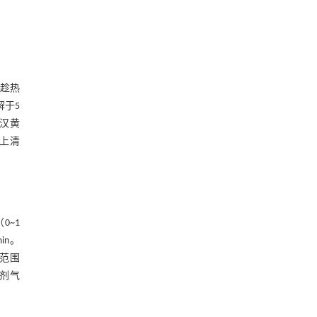
。趁热
解于5
汉汉黄
，上清
0~1
min。
描范围
溶剂气