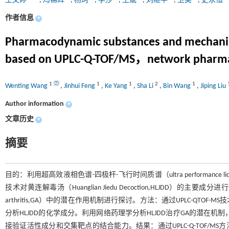
王文婷
,
冯锦辉
,
杨珂
,
李莎
,
王斌
,
刘继平
,
卫昊
,
史永恒
作者信息
+
Pharmacodynamic substances and mechanism o
based on UPLC-Q-TOF/MS，network pharmac
1
1
1
2
1
Wenting Wang
,
Jinhui Feng
,
Ke Yang
,
Sha Li
,
Bin Wang
,
Jiping Liu
Author information
+
文章历史
+
摘要
目的：利用超高效液相色谱-四极杆-飞行时间质谱（ultra performance liquid chromatog
技术对黄连解毒汤（Huanglian Jiedu Decoction,HLJDD）
arthritis,GA）中的潜在作用机制进行探讨。方法：通过UPLC-Q
分析HLJDD的化学成分。利用网络药理学分析HLJDD治疗GA的潜在
接验证活性成分和交集靶点的结合能力。结果：通过UPLC-Q-TOF/MS