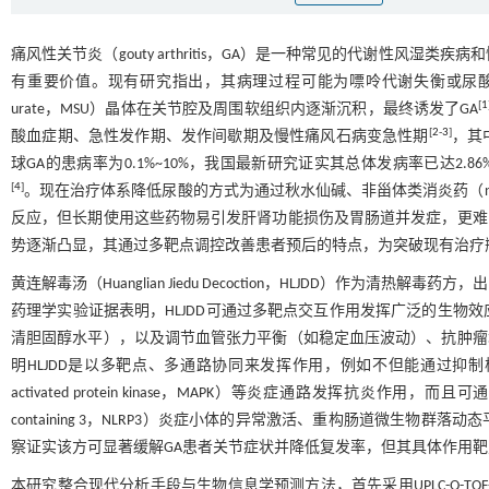
痛风性关节炎（gouty arthritis，GA）是一种常见的代谢性
有重要价值。现有研究指出，其病理过程可能为嘌呤代谢失衡或尿酸排泄
[
1
urate，MSU）晶体在关节腔及周围软组织内逐渐沉积，最终诱发了GA
[
2
-
3
]
酸血症期、急性发作期、发作间歇期及慢性痛风石病变急性期
，其
球GA的患病率为0.1%~10%，我国最新研究证实其总体发病率已达2
[
4
]
。现在治疗体系降低尿酸的方式为通过秋水仙碱、非甾体类消炎药（nonsteroida
反应，但长期使用这些药物易引发肝肾功能损伤及胃肠道并发症，更难
势逐渐凸显，其通过多靶点调控改善患者预后的特点，为突破现有治疗
黄连解毒汤（Huanglian Jiedu Decoction，HLJDD）作为
药理学实验证据表明，HLJDD可通过多靶点交互作用发挥广泛的生物
清胆固醇水平），以及调节血管张力平衡（如稳定血压波动）、抗肿瘤
明HLJDD是以多靶点、多通路协同来发挥作用，例如不但能通过抑制核因子κB（nuc
activated protein kinase，MAPK）等炎症通路发挥抗炎作用，而且可通过抑
containing 3，NLRP3）炎症小体的异常激活、重构肠道微生
察证实该方可显著缓解GA患者关节症状并降低复发率，但其具体作用
本研究整合现代分析手段与生物信息学预测方法，首先采用UPLC-Q-TOF-