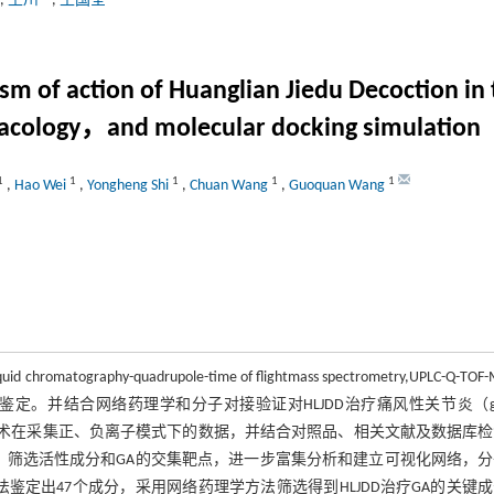
,
王川
,
王国全
f action of Huanglian Jiedu Decoction in th
ology，and molecular docking simulation
1
1
1
1
1
,
Hao Wei
,
Yongheng Shi
,
Chuan Wang
,
Guoquan Wang
raphy-quadrupole-time of flightmass spectrometry,UPLC-Q-TOF
的主要成分进行鉴定。并结合网络药理学和分子对接验证对HLJDD治疗痛风性关节炎（go
TOF-MS技术在采集正、负离子模式下的数据，并结合对照品、相关文献及数据库
机制，筛选活性成分和GA的交集靶点，进一步富集分析和建立可视化网络，
方法鉴定出47个成分，采用网络药理学方法筛选得到HLJDD治疗GA的关键成