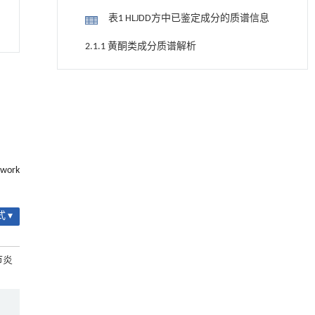
的总离子流图
表1 HLJDD方中已鉴定成分的质谱信息
2.1.1 黄酮类成分质谱解析
2.1.2 生物碱类化合物
降温路面涂层混合反射行为及其对道路光环境
[1]
2.2 HLJDD治疗GA的关键成分和靶点分析
安全的影响研究
Engineering
. 2026, Vol.58(3): 1-303
表2 主要活性成分的化学信息
https://doi.org/10.1016/j.eng.2025.06.014
2.3 PPI网络
用于宽浓度范围高效捕集CO₂及低能耗再生的新
[2]
twork
型酮基IPDA相变吸收剂
图2 交集靶点原始PPI网络
Engineering
. 2026, Vol.58(3): 1-303
https://doi.org/10.1016/j.eng.2025.05.008
图3 交集靶点PPI网络
 ▾
动力学引导的聚对苯二甲酸乙二酯可控低聚解
[3]
表3 10个核心靶点具体信息
聚及其定制化高性能聚合物升级回收
节炎
Engineering
. 2026, Vol.58(3): 1-303
2.4 富集分析结果
https://doi.org/10.1016/j.eng.2026.02.010
图4 GO 富集分析结果
利用纳米结构增强水产养殖安全性——危害物
[4]