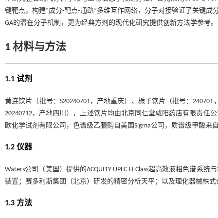
键靶点，构建“成分-靶点-通路”多维互作网络，分子对接验证了关键成
GA的潜在分子机制，更为经典方剂的现代化研究提供创新方法学参考。
1 材料与方法
1.1 试剂
黄连饮片（批号：S20240701，产地重庆）、栀子饮片（批号：2407
20240712，产地四川），上述饮片均由北京同仁堂咸阳药店有限责任
欧化学试剂有限公司，色谱级乙腈购自美国Sigma公司，质谱级甲酸
1.2 仪器
Waters公司（美国）提供的ACQUITY UPLC H-Class超高效液相色谱
装置；赛多利斯集团（北京）研发的精密分析天平；以及理化器械株式会社
1.3 方法