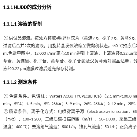
1.3.1 HLJDD的成分分析
1.3.1.1 溶液的配制
①供试品溶液。按处方称取4味药材饮片（黄连9 g、栀子9 g、黄芩6 g、黄
过滤后合并2次的滤液，用旋转蒸发仪浓缩至微黏稠状态。-80 ℃预冻后冷
mL色谱甲醇中，12 000 r/min离心10 min得到上清液，上清液
芩素、黄连碱、栀子苷、黄芩苷、栀子苷酸及汉黄芩素对照品适量，分别以
液经0.22 μm滤膜过滤后避光保存待测。
1.3.1.2 测定条件
①色谱条件。色谱柱：Waters ACQUITYUPLCBEHC18（2.1 mm×1
min，5%A；1~5 min，5%~26%A；5~9 min，26%~28%A；9~12 min，2
②质谱条件。离子化方式：电喷雾离子源（electrospray ionizat
（m/z）：100~1 200；二级质谱扫描范围（m/z）：50~1 000；采
温度：400 ℃；去溶剂气流速：800 L/h，锥孔气流速：50 L/h；正负