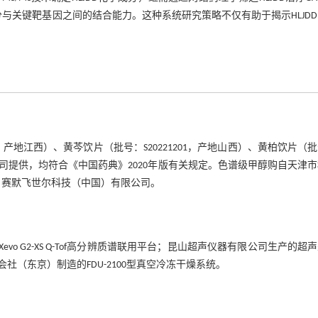
分与关键靶基因之间的结合能力。这种系统研究策略不仅有助于揭示HLJD
01，产地江西）、黄芩饮片（批号：S20221201，产地山西）、黄柏饮片（
公司提供，均符合《中国药典》2020年版有关规定。色谱级甲醇购自天津
来自赛默飞世尔科技（中国）有限公司。
系统与Xevo G2-XS Q-Tof高分辨质谱联用平台；昆山超声仪器有限公司生产的超
（东京）制造的FDU-2100型真空冷冻干燥系统。