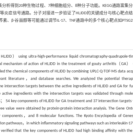
富集分析得到20种生物过程、7种细胞组分、8种分子功能。KEGG通路富集
TNF等炎症信号通路。分子对接进一步验证了HLJDD的关键成分与核心靶点
、β-谷甾醇等可能通过调节IL-17、TNF通路中的多个核心靶点如PTSG
HLJDD） using ultra-high-performance liquid chromatography-quadrupole-ti
 mechanism of action of HLJDD in the treatment of gouty arthritis（GA） 
ied the chemical components of HLJDD by combining UPLC-Q-TOF-MS data acq
vant literature，and database searches. We analyzed the potential therap
 intersection targets between the active ingredients of HLJDD and GA for fu
e active ingredients with the intersection targets was validated through mole
S； 54 key components of HLJDD for GA treatment and 37 intersection targets
 value were obtained by protein-protein interaction analysis. The Gene Ont
ular components，and 8 molecular functions. The Kyoto Encyclopedia of Gene
ion pathways，in which inflammatory signaling pathways such as interleukin-1
ified that the key components of HLJDD had high binding affinity with the