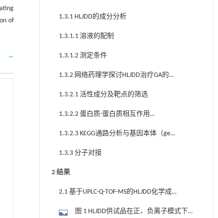
ating
1.3.1 HLJDD的成分分析
on of
1.3.1.1 溶液的配制
1.3.1.2 测定条件
1.3.2 网络药理学探讨HLJDD治疗GA的作
用机制
1.3.2.1 活性成分及靶点的筛选
1.3.2.2 蛋白质-蛋白质相互作用
（protein-protein interaction network，
1.3.2.3 KEGG通路分析与基因本体（gene
PPI）网络构建
ontology，GO）富集分析
1.3.3 分子对接
2 结果
2.1 基于UPLC-Q-TOF-MS的HLJDD化学成
分鉴定
图 1 HLJDD供试品在正、负离子模式下