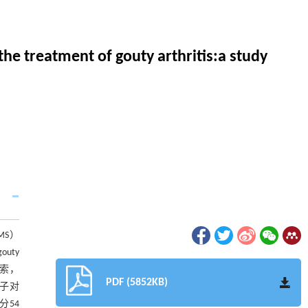
e treatment of gouty arthritis:a study
-MS）
uty
检索，
PDF (5852KB)
分子对
分54