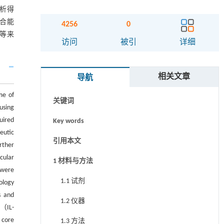
分析得
结合能
4256
0
2等来
摘要
访问
被引
详细
Abstract
相关文章
导航
Graphical abstract
me of
关键词
using
uired
Key words
eutic
引用本文
rther
cular
1 材料与方法
 were
1.1 试剂
ology
s and
1.2 仪器
7（IL-
 core
1.3 方法