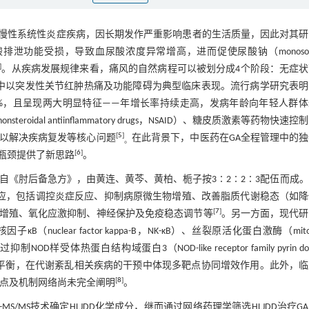
风湿类疾病和慢性系统性炎症疾病，因长期发作严重影响患者的生活质量，因此对其
功能受损，导致血尿酸浓度异常增高，进而促使尿酸钠（monosod
]
。从疾病发展规律来看，痛风的自然病程可以被划分成4个阶段：无症状
中以突发性关节红肿热痛及功能障碍为典型临床表现。流行病学研究表明
.86%，且呈现两大明显特征——年增长率持续走高，发病年龄向年轻人群
l antiinflammatory drugs，NSAID）、糖皮质激素等药物快速控
[
5
]
以解决疾病复发等核心问题
在此背景下，中医药在GA全程管理中的
。
[
6
]
瓶颈提供了新思路
。
清热解毒药方，出自《肘后备急方》，由黄连、黄芩、黄柏、栀子按3∶2∶2∶3配伍而成
效应，包括调控炎症反应、抑制病原微生物增殖、改善脂质代谢稳态（如
[
7
]
增殖、氧化应激抑制、神经保护及免疫稳态调节等
。另一方面，现代研
lear factor kappa-B，NK-κB）、丝裂原活化蛋白激酶（mitog
制NOD样受体热蛋白结构域蛋白3（NOD-like receptor family pyrin do
物群落动态平衡，在代谢紊乱相关疾病的干预中体现多靶点协同增效作用。此外，
[
8
]
靶点及机制网络尚未完全阐明
。
MS/MS技术确定HLJDD化学成分，继而通过网络药理学筛选HLJDD治疗G