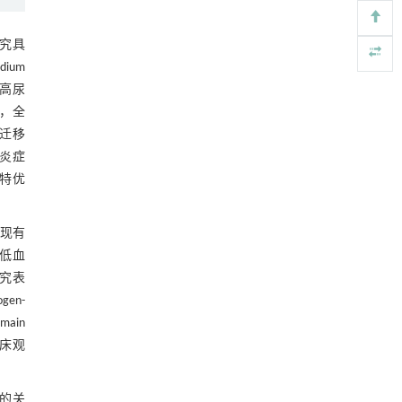
检测与去除
图 5 KEGG 通路富集分析结果
Engineering
. 2026, Vol.58(3): 1-303
研究具
2.5 “药物-活性成分-疾病-靶基因-通路”
https://doi.org/10.1016/j.eng.2025.07.044
ium
网络图
图6 “药物-活性成分-疾病-靶基因-通路”
基于检流计的无对准误差全原位成像与激光加
高尿
[5]
工系统及其在泛半导体制造中的应用
，全
网络图
2.6 分子对接验证结果
Engineering
. 2026, Vol.58(3): 1-303
体迁移
https://doi.org/10.1016/j.eng.2025.07.041
制炎症
图7 分子对接结合能
独特优
图8 分子对接结合能可视化
3 讨论
。现有
降低血
参考文献
究表
en-
基金资助
main
临床观
A的关