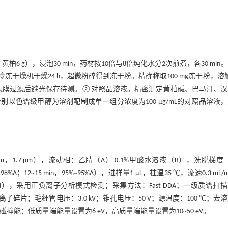
柏6 g），浸泡30 min，药材按10倍与8倍纯化水分2次煎煮，各30 min
冻干燥机干燥24 h，超微粉碎得到冻干粉。精确称取100 mg冻干粉，溶
经0.22 μm滤膜过滤后避光保存待测。②对照品溶液。精密测定黄柏碱、巴马汀、
色谱级甲醇为溶剂配制成单一组分浓度为100 μg/mL的对照品溶液
00.0 mm，1.7 μm），流动相：乙腈（A）-0.1%甲酸水溶液（B），洗脱梯度（
8%~98%A；12~15 min，95%~95%A），进样量1 μL，柱温35 ℃，流速0.3 mL/
ion，ESI），采用正负离子分析模式检测；采集方法：Fast DDA；一级质谱扫
集二级离子碎片；毛细管电压：3.0 kV；锥孔电压：50 V；源温度：100 ℃；去
离子碰撞能：低质量端能量设置为6 eV，高质量端能量设置为10~50 eV。