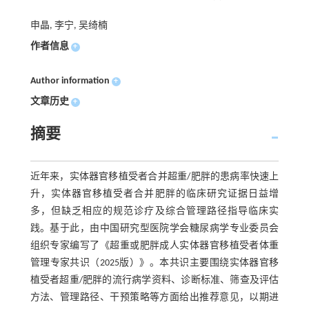
申晶, 李宁, 吴绮楠
作者信息
+
Author information
+
文章历史
+
摘要
近年来，实体器官移植受者合并超重/肥胖的患病率快速上
升，实体器官移植受者合并肥胖的临床研究证据日益增
多，但缺乏相应的规范诊疗及综合管理路径指导临床实
践。基于此，由中国研究型医院学会糖尿病学专业委员会
组织专家编写了《超重或肥胖成人实体器官移植受者体重
管理专家共识（2025版）》。本共识主要围绕实体器官移
植受者超重/肥胖的流行病学资料、诊断标准、筛查及评估
方法、管理路径、干预策略等方面给出推荐意见，以期进