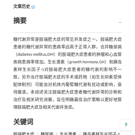
文章历史
+
摘要
糖代谢异常是肢端肥大症的常见并发症之一。肢端肥大症
患者的糖代谢异常的患病率远高于正常人群，合并糖尿病
（diabetes mellitus,DM）的肢端肥大症患者的肿瘤和心血管
疾病患病率增加。生长激素（growth hormone,GH）和胰岛
素样生长因子-1对肢端肥大症患者的糖代谢的影响不一
致，另外治疗肢端肥大症的手术或药物（如生长抑素受体
配体制剂）可能会对机体内葡萄糖代谢有扰动或影响，亟
待厘清。本综述关注肢端肥大症患者糖代谢异常的诊断和
治疗及相关研究进展，旨在明确最佳治疗策略以更好地管
理肢端肥大症及相关代谢并发症。
关键词
肢端肥大症
/
糖尿病
/
生长激素
/
胰岛素样生长因子-1