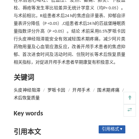
在术后恶心呕吐、低血压、发热、癫痫、肺炎、下肢血
栓、褥疮等发生率比较差异无统计学意义（均P> 0.05）。
与术前相比，R组患者术后24 h的焦虑自评量表、抑郁自评
量表评分降低（P <0.05）,C组患者术后24 h的匹兹堡睡眠质
量指数评分升高（P <0.05）。结论 术前采用0.5%罗哌卡因
行头皮神经阻滞能安全有效减轻围术期疼痛，减少阿片类
药物用量及心血管应激反应，改善开颅手术患者的焦虑抑
郁、首次进食时间及活动时间、住院时长等术后恢复质量
相关指标，对促进开颅手术患者早期康复有积极意义。
关键词
头皮神经阻滞
/
罗哌卡因
/
开颅手术
/
围术期疼痛
/
术后恢复质量
Key words
引用格式 ▾
引用本文