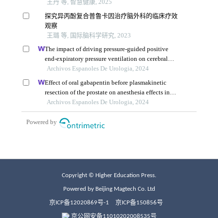
Copyright © Higher Education Press.
Powered by Beijing Magtech Co. Ltd
京ICP备12020869号-1
京ICP备150856号
京公网安备11010202008535号