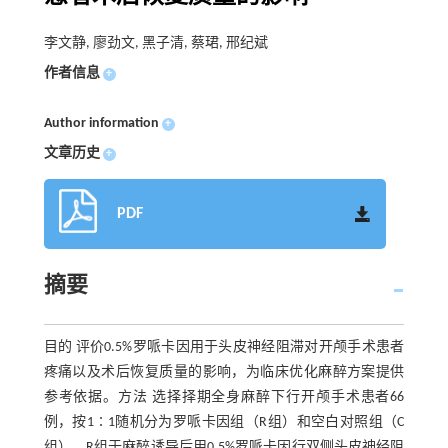
李文静, 廖劲文, 黑子清, 蔡珺, 邢纪斌
作者信息
+
Author information
+
文章历史
+
PDF
摘要
目的 评价0.5%罗哌卡因用于头皮神经阻滞对开颅手术患者
疼痛以及术后恢复质量的影响，为临床优化麻醉方案提供
参考依据。方法 选择择期全身麻醉下行开颅手术患者66
例，按1∶1随机分为罗哌卡因组（R组）和空白对照组（C
组），R组于麻醉诱导后用0.5%罗哌卡因行双侧头皮神经阻