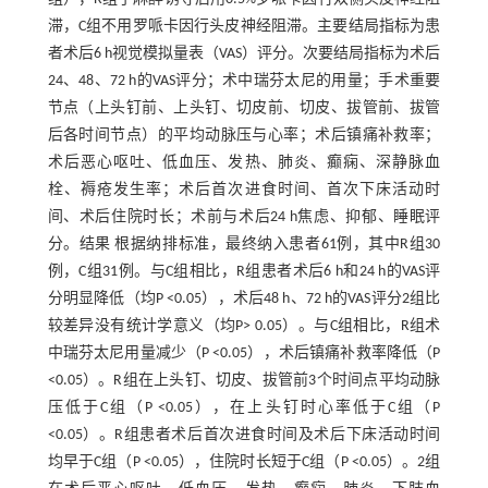
滞，C组不用罗哌卡因行头皮神经阻滞。主要结局指标为患
者术后6 h视觉模拟量表（VAS）评分。次要结局指标为术后
24、48、72 h的VAS评分；术中瑞芬太尼的用量；手术重要
节点（上头钉前、上头钉、切皮前、切皮、拔管前、拔管
后各时间节点）的平均动脉压与心率；术后镇痛补救率；
术后恶心呕吐、低血压、发热、肺炎、癫痫、深静脉血
栓、褥疮发生率；术后首次进食时间、首次下床活动时
间、术后住院时长；术前与术后24 h焦虑、抑郁、睡眠评
分。结果 根据纳排标准，最终纳入患者61例，其中R组30
例，C组31例。与C组相比，R组患者术后6 h和24 h的VAS评
分明显降低（均P <0.05），术后48 h、72 h的VAS评分2组比
较差异没有统计学意义（均P> 0.05）。与C组相比，R组术
中瑞芬太尼用量减少（P <0.05），术后镇痛补救率降低（P
<0.05）。R组在上头钉、切皮、拔管前3个时间点平均动脉
压低于C组（P <0.05），在上头钉时心率低于C组（P
<0.05）。R组患者术后首次进食时间及术后下床活动时间
均早于C组（P <0.05），住院时长短于C组（P <0.05）。2组