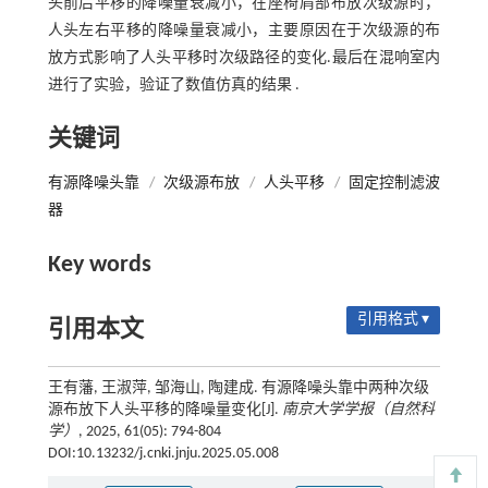
头前后平移的降噪量衰减小，在座椅肩部布放次级源时，
人头左右平移的降噪量衰减小，主要原因在于次级源的布
放方式影响了人头平移时次级路径的变化.最后在混响室内
进行了实验，验证了数值仿真的结果 .
关键词
有源降噪头靠
/
次级源布放
/
人头平移
/
固定控制滤波
器
Key words
引用格式 ▾
引用本文
王有藩, 王淑萍, 邹海山, 陶建成. 有源降噪头靠中两种次级
源布放下人头平移的降噪量变化[J].
南京大学学报（自然科
学）
, 2025, 61(05): 794-804
DOI:10.13232/j.cnki.jnju.2025.05.008