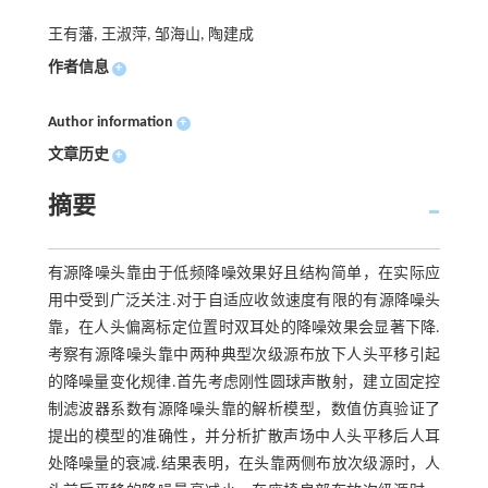
王有藩, 王淑萍, 邹海山, 陶建成
作者信息
+
Author information
+
文章历史
+
摘要
有源降噪头靠由于低频降噪效果好且结构简单，在实际应
用中受到广泛关注.对于自适应收敛速度有限的有源降噪头
靠，在人头偏离标定位置时双耳处的降噪效果会显著下降.
考察有源降噪头靠中两种典型次级源布放下人头平移引起
的降噪量变化规律.首先考虑刚性圆球声散射，建立固定控
制滤波器系数有源降噪头靠的解析模型，数值仿真验证了
提出的模型的准确性，并分析扩散声场中人头平移后人耳
处降噪量的衰减.结果表明，在头靠两侧布放次级源时，人