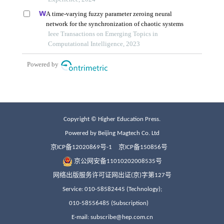
Copyright © Higher Education Press.
Powered by Beijing Magtech Co. Ltd
京ICP备12020869号-1
京ICP备150856号
京公网安备11010202008535号
网络出版服务许可证网出证(京)字第127号
Service: 010-58582445 (Technology);
010-58556485 (Subscription)
E-mail: subscribe@hep.com.cn