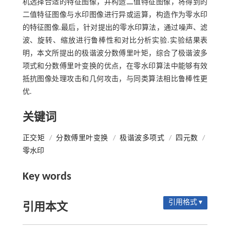
机选择合适的特征图像，并构造二值特征图像，将得到的
二值特征图像与水印图像进行异或运算，构造作为零水印
的特征图像.最后，针对提出的零水印算法，通过噪声、滤
波、旋转、缩放进行鲁棒性和对比分析实验.实验结果表
明，本文所提出的极谐波分数傅里叶矩，综合了极谐波多
项式和分数傅里叶变换的优点，在零水印算法中能够有效
抵抗图像处理攻击和几何攻击，与同类算法相比鲁棒性更
优.
关键词
正交矩
/
分数傅里叶变换
/
极谐波多项式
/
四元数
/
零水印
Key words
引用格式 ▾
引用本文