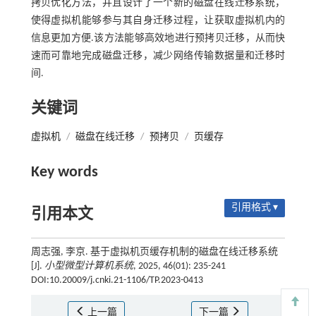
拷贝优化方法，并且设计了一个新的磁盘在线迁移系统，
使得虚拟机能够参与其自身迁移过程，让获取虚拟机内的
信息更加方便.该方法能够高效地进行预拷贝迁移，从而快
速而可靠地完成磁盘迁移，减少网络传输数据量和迁移时
间.
关键词
虚拟机
/
磁盘在线迁移
/
预拷贝
/
页缓存
Key words
引用格式 ▾
引用本文
周志强, 李京. 基于虚拟机页缓存机制的磁盘在线迁移系统
[J].
小型微型计算机系统
, 2025, 46(01): 235-241
DOI:10.20009/j.cnki.21-1106/TP.2023-0413
上一篇
下一篇