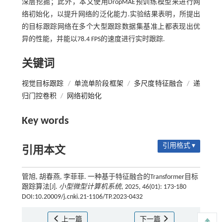
深层挖掘；此外，本文使用DropMAE预训练模型来进行网
络初始化，以提升网络的泛化能力.实验结果表明，所提出
的目标跟踪网络在多个大型跟踪数据集基准上都表现出优
异的性能，并能以78.4 FPS的速度进行实时跟踪.
关键词
视觉目标跟踪
/
单流单阶段框架
/
多尺度特征融合
/
递
归门控卷积
/
网络初始化
Key words
引用格式 ▾
引用本文
管旭, 胡春燕, 李菲菲. 一种基于特征融合的Transformer目标
跟踪算法[J].
小型微型计算机系统
, 2025, 46(01): 173-180
DOI:10.20009/j.cnki.21-1106/TP.2023-0432
上一篇
下一篇