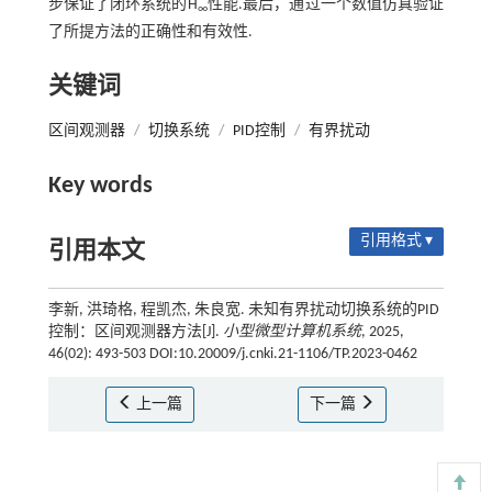
步保证了闭环系统的H
性能.最后，通过一个数值仿真验证
∞
了所提方法的正确性和有效性.
关键词
区间观测器
/
切换系统
/
PID控制
/
有界扰动
Key words
引用格式 ▾
引用本文
李新, 洪琦格, 程凯杰, 朱良宽. 未知有界扰动切换系统的PID
控制：区间观测器方法[J].
小型微型计算机系统
, 2025,
46(02): 493-503 DOI:10.20009/j.cnki.21-1106/TP.2023-0462
上一篇
下一篇