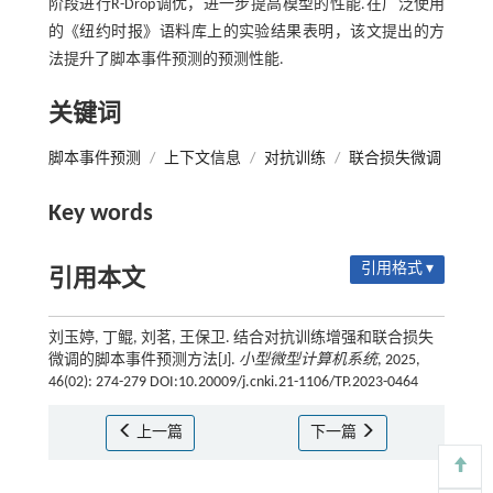
阶段进行R-Drop调优，进一步提高模型的性能.在广泛使用
的《纽约时报》语料库上的实验结果表明，该文提出的方
法提升了脚本事件预测的预测性能.
关键词
脚本事件预测
/
上下文信息
/
对抗训练
/
联合损失微调
Key words
引用格式 ▾
引用本文
刘玉婷, 丁鲲, 刘茗, 王保卫. 结合对抗训练增强和联合损失
微调的脚本事件预测方法[J].
小型微型计算机系统
, 2025,
46(02): 274-279 DOI:10.20009/j.cnki.21-1106/TP.2023-0464
上一篇
下一篇