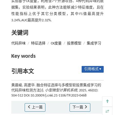
实验基于CK度量，利用含7个开源项目、4种代码异味的数
据集，实验结果表明，此种方法能够减少特征维度，且在
性能指标上优于其它分类模型，其中F1值最高提升
3.24%,AUC最高提升2.32%.
关键词
代码异味
/
特征选择
/
CK度量
/
投票模型
/
集成学习
Key words
引用格式 ▾
引用本文
黄晨峻, 高建华. 融合特征选择与多模型软投票集成学习的
代码异味检测方法[J].
小型微型计算机系统
, 2025, 46(02):
504-512 DOI:10.20009/j.cnki.21-1106/TP.2023-0468
上一篇
下一篇