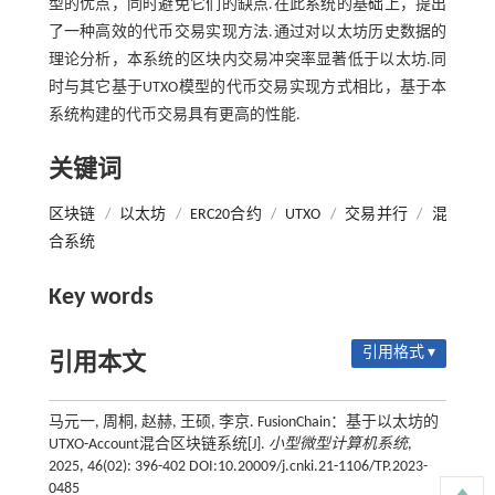
型的优点，同时避免它们的缺点.在此系统的基础上，提出
了一种高效的代币交易实现方法.通过对以太坊历史数据的
理论分析，本系统的区块内交易冲突率显著低于以太坊.同
时与其它基于UTXO模型的代币交易实现方式相比，基于本
系统构建的代币交易具有更高的性能.
关键词
区块链
/
以太坊
/
ERC20合约
/
UTXO
/
交易并行
/
混
合系统
Key words
引用格式 ▾
引用本文
马元一, 周桐, 赵赫, 王硕, 李京. FusionChain：基于以太坊的
UTXO-Account混合区块链系统[J].
小型微型计算机系统
,
2025, 46(02): 396-402 DOI:10.20009/j.cnki.21-1106/TP.2023-
0485