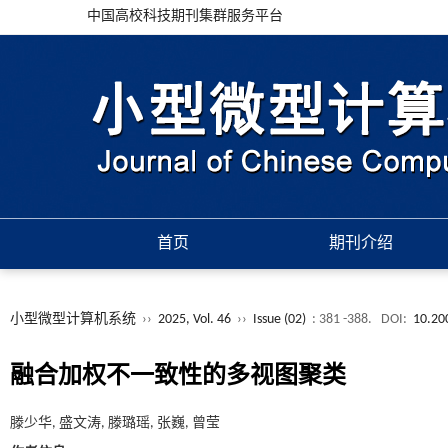
中国高校科技期刊集群服务平台
首页
期刊介绍
小型微型计算机系统
››
2025, Vol. 46
››
Issue (02)
: 381 -388.
DOI:
10.20
融合加权不一致性的多视图聚类
滕少华, 盛文涛, 滕璐瑶, 张巍, 曾莹