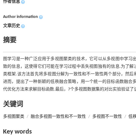
作者信息
+
Author information
+
文章历史
+
摘要
图学习是一种广泛应用于多视图聚类的技术，它可以从多视图中学习出
致的信息，这使得它们可能在学习过程中丢失视图独有的信息.为了解
类框架.该方法首先将多视图分解为一致性和不一致性两个部分，然后
进而，提出了一种新颖的低秩融合策略，用一个统一的目标函数融合多
代优化方法来求解目标函数.最后，7个多视图数据集的对比实验验证了
关键词
多视图聚类
/
融合多视图一致性和不一致性
/
多视图不一致性
/
低
Key words