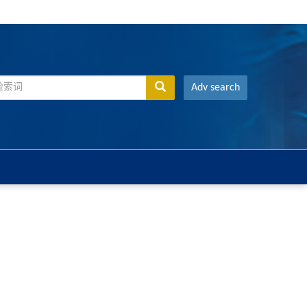
Adv search