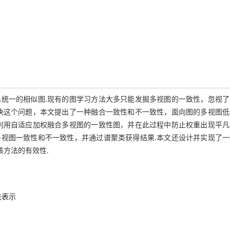
统一的相似图.现有的图学习方法大多只能发掘多视图的一致性，忽视了
决这个问题，本文提出了一种融合一致性和不一致性，面向图的多视图低
利用自适应加权融合多视图的一致性图，并在此过程中防止权重出现平凡
视图一致性和不一致性，并通过谱聚类获得结果.本文还设计并实现了一
该方法的有效性.
秩表示