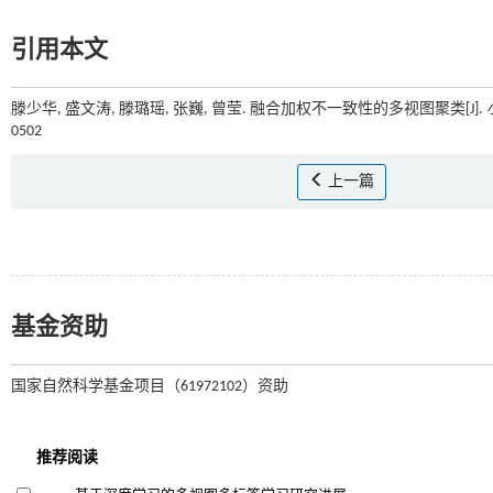
引用本文
滕少华, 盛文涛, 滕璐瑶, 张巍, 曾莹. 融合加权不一致性的多视图聚类[J].
0502
上一篇
基金资助
国家自然科学基金项目（61972102）资助