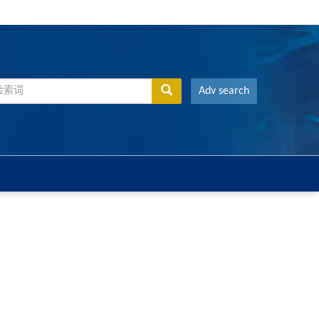
Adv search