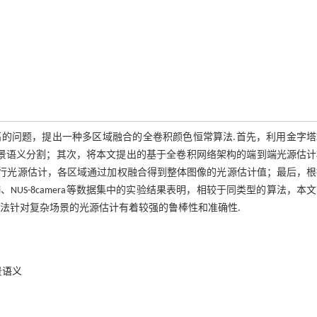
的问题，提出一种多区域融合的全卷积颜色恒常算法.首先，利用金字塔
t)模型对目标图像进行场景语义分割；其次，将本文提出的基于全卷积网络架构的端到端光源估
rk, FCIEN)用于各语义区域进行光源估计，各区域通过加权融合得到整体图像的光源估计值；最后，
-Shi、NUS-8camera等数据集中的实验结果表明，相较于同类型的算法，本
本文算法针对复杂场景的光源估计有着较强的鲁棒性和准确性.
景语义