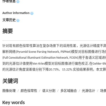
作者信息
+
Author information
+
文章历史
+
摘要
针对现有颜色恒常性算法在复杂场景下的适用性差，光源估计精度不高
解析网络(Pyramid Scene Parsing Network, PSPNe
(Full Convolutional Illuminant Estimation Netwo
到的光源估计值使用Von Kries模型对目标图像进行偏色校正.在Gehler
的光源估计角度误差值分别下降20.73%、15.22%.实验结果表明，
关键词
图像处理
/
颜色恒常性
/
语义分割
/
多区域融合
/
光源估计
/
场
Key words