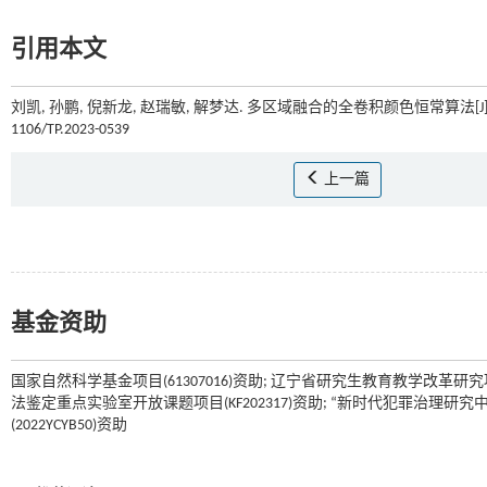
引用本文
刘凯, 孙鹏, 倪新龙, 赵瑞敏, 解梦达. 多区域融合的全卷积颜色恒常算法[J]
1106/TP.2023-0539
上一篇
基金资助
国家自然科学基金项目(61307016)资助; 辽宁省研究生教育教学改革研究项目(LN
法鉴定重点实验室开放课题项目(KF202317)资助; “新时代犯罪治理研究
(2022YCYB50)资助