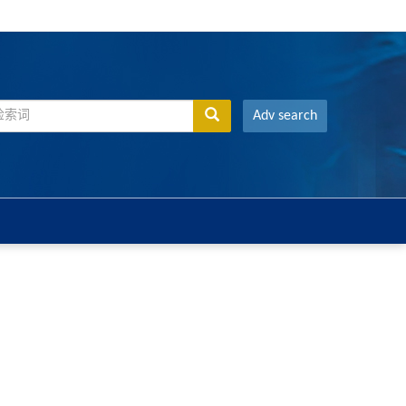
Adv search