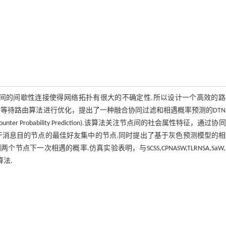
之间的间歇性连接使得网络拓扑有很大的不确定性.所以设计一个高效的
等待路由算法进行优化，提出了一种融合协同过滤和相遇概率预测的DT
ering and Encounter Probability Prediction).该算法关注节点间的社会属性特征，通过
于消息目的节点的最佳好友集中的节点.同时提出了基于灰色预测模型的相
次相遇的概率.仿真实验表明，与SCSS,CPNASW,TLRNSA,SaW,D
法.