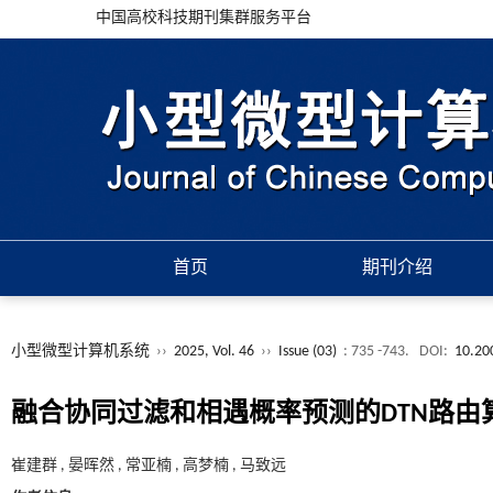
中国高校科技期刊集群服务平台
首页
期刊介绍
小型微型计算机系统
››
2025, Vol. 46
››
Issue (03)
: 735 -743.
DOI:
10.20
融合协同过滤和相遇概率预测的DTN路由
崔建群 , 晏晖然 , 常亚楠 , 高梦楠 , 马致远