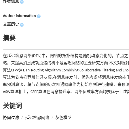
作者信息
+
Author information
+
文章历史
+
摘要
在延迟容忍网络(DTN)中，网络的拓扑结构是随机动态变化的，节点
略，来提高消息成功投递的机率是容迟网络的主要研究方向.本文对喷射
算法CFPP(A DTN Routing Algorithm Combining Collaborative Filt
算法为节点推荐最佳好友集.在消息转发时，优先考虑将消息转发给处
率预测算法，将节点间的历次相遇概率作为初始序列进行建模，来预测两个节点下一
ASW算法相比，CFPP算法在消息投递率、网络负载率方面均要优于上述算
关键词
协同过滤
/
延迟容忍网络
/
灰色模型