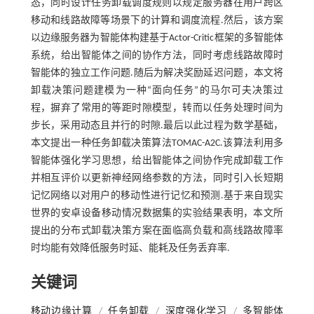
态，同时设计任务卸载调度规则以规定服务器在用户跨区
移动和线路故障等场景下的计算和调度流程.然后，该方案
以边缘服务器为智能体构建基于Actor-Critic框架的多智能体
系统，给出智能体之间的协作方法，同时考虑线路故障时
智能体的独立工作问题.随后为解决奖励延迟问题，本文将
卸载决策问题建模为一种“面向任务”的马尔可夫决策过
程，摒弃了常用的等距时隙模型，转而以任务处理时间为
步长，采用动态且并行的时隙.最后以此过程为数学基础，
本文提出一种任务卸载决策算法TOMAC-A2C.该算法利用多
智能体强化学习思想，给出智能体之间协作完成卸载工作
并相互评价以更新神经网络参数的方法，同时引入长短期
记忆网络以对用户的移动性进行记忆和预测.基于来自现实
世界的安卓设备移动情况数据集的实验结果表明，本文所
提出的分布式卸载决策方案在面临高负载和高线路故障率
时均能有效降低服务时延、能耗及任务丢弃率.
关键词
移动边缘计算
/
任务卸载
/
深度强化学习
/
多智能体