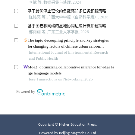
Copyright © Higher Education Press.
Powered by Beijing Magtech Co. Ltd