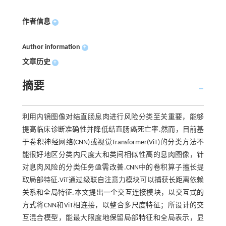
作者信息
+
Author information
+
文章历史
+
摘要
利用内镜图像对结直肠息肉进行风险分类至关重要，能够
提高临床诊断准确性并降低结直肠癌死亡率.然而，目前基
于卷积神经网络(CNN)或视觉Transformer(ViT)的分类方法不
能很好地区分类内尺度大和类间相似性高的息肉图像，针
对息肉风险的分类任务亟需改善.CNN中的卷积算子擅长提
取局部特征.ViT通过级联自注意力模块可以捕获长距离依赖
关系和全局特征.本文提出一个交互连接模块，以交互式的
方式将CNN和ViT相连接，以整合多尺度特征；所设计的交
互混合模型，能最大限度地保留局部特征和全局表示，显