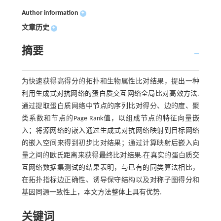
Author information
+
文章历史
+
摘要
为快速获得高得分的拓扑和生物属性比对结果，提出一种
利用生成式对抗网络的蛋白质交互网络全局比对高效方法.
通过提取蛋白质网络中节点的序列比对得分、边的度、聚
类系数和节点的Page Rank值，以组成节点的特征向量嵌
入；将源网络的嵌入通过生成式对抗网络映射到目标网络
的嵌入空间来得到初步比对结果；通过计算映射后嵌入向
量之间的欧氏距离来获得最终比对结果.在真实的蛋白质交
互网络数据集测试的结果表明，与已有的同类算法相比，
在拓扑指标边正确性、诱导保守结构以及对称子图得分和
基因同源一致性上，本文方法整体上具有优势.
关键词