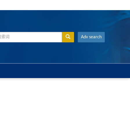
Adv search