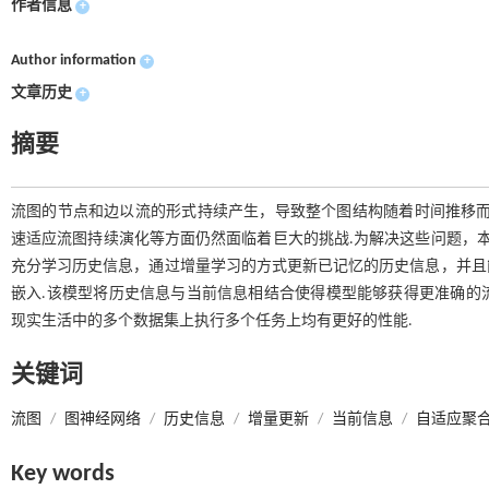
作者信息
+
Author information
+
文章历史
+
摘要
流图的节点和边以流的形式持续产生，导致整个图结构随着时间推移而
速适应流图持续演化等方面仍然面临着巨大的挑战.为解决这些问题，本文
充分学习历史信息，通过增量学习的方式更新已记忆的历史信息，并且
嵌入.该模型将历史信息与当前信息相结合使得模型能够获得更准确的流
现实生活中的多个数据集上执行多个任务上均有更好的性能.
关键词
流图
/
图神经网络
/
历史信息
/
增量更新
/
当前信息
/
自适应聚
Key words