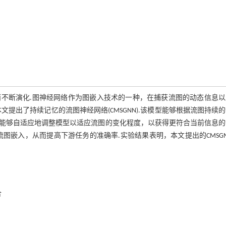
不断演化.图神经网络作为图嵌入技术的一种，在捕获流图的动态信息以
提出了持续记忆的流图神经网络(CMSGNN).该模型能够根据流图持续
能够自适应地调整模型以适应流图的变化程度，以获得更符合当前信息的
图嵌入，从而提高下游任务的准确率.实验结果表明，本文提出的CMSG
合