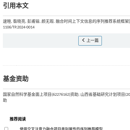
引用本文
逯暄, 昝晓亮, 彭甫镕, 颜无瑕. 融合时间上下文信息的序列推荐系统框架[J
1106/TP.2024-0014
上一篇
基金资助
国家自然科学基金面上项目(62276162)资助; 山西省基础研究计划项目(20220
助