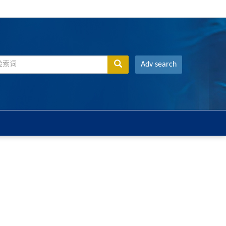
Adv search