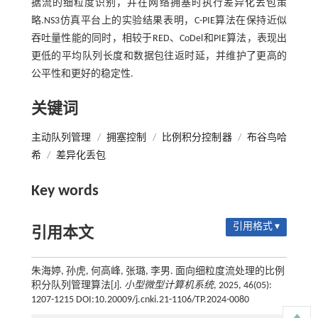
据流的细粒度识别，并在网络拥塞时执行差异化丢包策
略.NS3仿真平台上的实验结果表明，C-PIE算法在保持近似
吞吐量性能的同时，相较于RED、CoDel和PIE算法，表现出
更低的平均队列长度和数据包往返时延，并维护了更高的
公平性和更好的稳定性.
关键词
主动队列管理
/
拥塞控制
/
比例积分控制器
/
布谷鸟哈
希
/
差异化丢包
Key words
引用格式 ▾
引用本文
朱海婷, 孙虎, 何高峰, 张璐, 李男. 面向细粒度流处理的比例
积分队列管理算法[J].
小型微型计算机系统
, 2025, 46(05):
1207-1215 DOI:10.20009/j.cnki.21-1106/TP.2024-0080