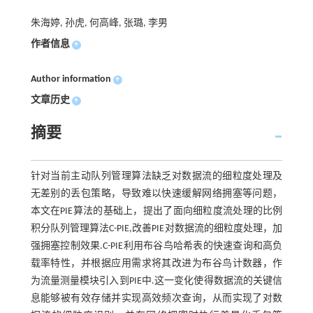
朱海婷, 孙虎, 何高峰, 张璐, 李男
作者信息
+
Author information
+
文章历史
+
摘要
针对当前主动队列管理算法缺乏对数据流的细粒度处理及
无差别的丢包策略，导致难以快速缓解网络拥塞等问题，
本文在PIE算法的基础上，提出了面向细粒度流处理的比例
积分队列管理算法C-PIE,改善PIE对数据流的细粒度处理，加
强拥塞控制效果.C-PIE利用布谷鸟哈希表的快速查询和高负
载率特性，并根据应用需求将其改进为布谷鸟计数器，作
为流量测量模块引入到PIE中.这一变化使得数据流的关键信
息能够被有效存储并实现高效频次查询，从而实现了对数