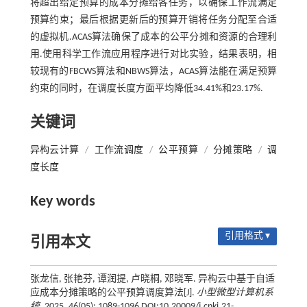
将超出给定预算的成本分摊给各任务，以确保工作流满足
预算约束；最后根据更新后的预算开销将任务分配至合适
的虚拟机.ACAS算法确保了成本的公平分摊和资源的合理利
用.使用科学工作流应用程序进行对比实验，结果表明，相
较现有的FBCWS算法和NBWS算法，ACAS算法能在满足预算
约束的同时，在调度长度方面平均降低34.41%和23.17%.
关键词
异构云计算
/
工作流调度
/
公平预算
/
分摊策略
/
调
度长度
Key words
引用格式 ▾
引用本文
张龙信, 张艳芬, 谭润提, 卢晓桐, 邓晓军. 异构云中基于自适
应成本分摊策略的公平预算调度算法[J].
小型微型计算机系
统
, 2025, 46(05): 1089-1096 DOI:10.20009/j.cnki.21-