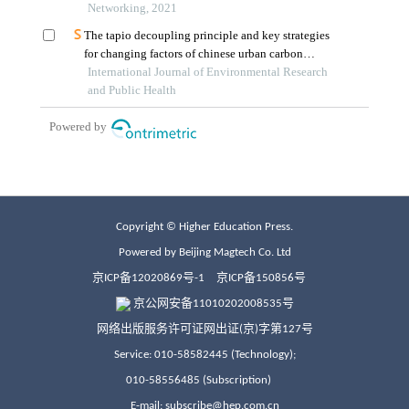
Copyright © Higher Education Press.
Powered by Beijing Magtech Co. Ltd
京ICP备12020869号-1
京ICP备150856号
京公网安备11010202008535号
网络出版服务许可证网出证(京)字第127号
Service: 010-58582445 (Technology);
010-58556485 (Subscription)
E-mail: subscribe@hep.com.cn