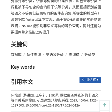
分得到等价类，依据等价类的凸集性质，即包含等价类上
界且被下界包含的查询属于该等价类，从而直接识别或回
答语义不等价但结果相同的条件查询集.所提出的模型在开
源数据库PostgreSQL中实现，基于TPC-H测试集的实验结果
表明，NSERM能识别非语义等价的等价查询，同时还能为
数据库带来性能上的提升.
关键词
数据库
/
条件查询
/
非语义等价
/
查询格
/
等价类
Key words
引用格式 ▾
引用本文
何培蕾, 游进国, 王宇轩, 丁家满. 数据库条件查询的非语义
等价关系建模[J].
小型微型计算机系统
, 2025, 46(06): 1523-
1529 DOI:10.20009/j.cnki.21-1106/TP.2024-0126