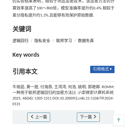
的实验结果表明，相较于同态加密技术，该加密方法的计
算效率提高了100～800倍，模型准确率提升约0.4%,相较于
差分隐私提升约1.2%,且能够有效保护原始数据.
关键词
逻辑回归
/
隐私安全
/
联邦学习
/
数据失真
Key words
引用格式 ▾
引用本文
牛琬茹, 黄一珉, 付海燕, 王湾湾, 何浩, 姚明, 郭艳卿. ROMM:
一种用于联邦逻辑回归的加密方法[J].
小型微型计算机系统
,
2025, 46(06): 1305-1311 DOI:10.20009/j.cnki.21-1106/TP.2024-
0131
上一篇
下一篇