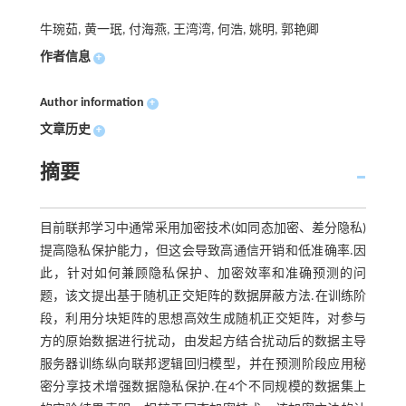
牛琬茹, 黄一珉, 付海燕, 王湾湾, 何浩, 姚明, 郭艳卿
作者信息
+
Author information
+
文章历史
+
摘要
目前联邦学习中通常采用加密技术(如同态加密、差分隐私)
提高隐私保护能力，但这会导致高通信开销和低准确率.因
此，针对如何兼顾隐私保护、加密效率和准确预测的问
题，该文提出基于随机正交矩阵的数据屏蔽方法.在训练阶
段，利用分块矩阵的思想高效生成随机正交矩阵，对参与
方的原始数据进行扰动，由发起方结合扰动后的数据主导
服务器训练纵向联邦逻辑回归模型，并在预测阶段应用秘
密分享技术增强数据隐私保护.在4个不同规模的数据集上