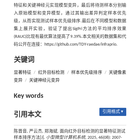
特征和关键神经元实现模型变异，最后将待测样本分别输
入原始模型和变异模型，通过其输出差异判定样本优先
级，从而实现测试样本优先级排序.最后在不同模型和数据
集上展开实验，验证了提出SigPri方法的平均排序效果
(RAUC)比现有最优算法提高了9.39%.本文相关的数据集和代
码公开在连接：https://github.com/TDY-raedae/infraprio.
关键词
显著特征
/
红外目标检测
/
样本优先级排序
/
关键像素
变异
/
关键神经元变异
Key words
引用格式 ▾
引用本文
陈晋音, 严云杰, 郑海斌. 面向红外目标检测的显著特征测试
样本排序方法[J].
小型微型计算机系统
, 2025, 46(08): 2007-