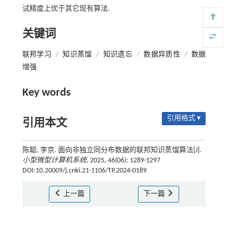
试精度上优于其它现有算法.
关键词
联邦学习
/
知识蒸馏
/
知识遗忘
/
数据异质性
/
数据
增强
Key words
引用格式 ▾
引用本文
陈聪, 李京. 面向非独立同分布数据的联邦知识蒸馏算法[J].
小型微型计算机系统
, 2025, 46(06): 1289-1297
DOI:10.20009/j.cnki.21-1106/TP.2024-0189
上一篇
下一篇