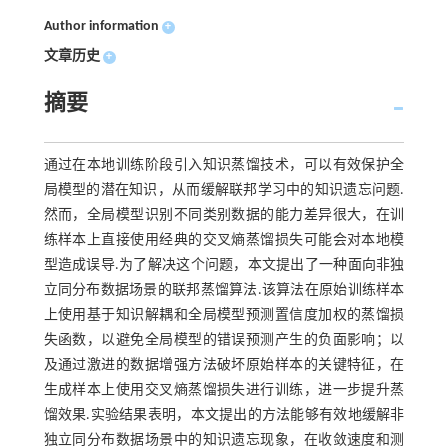
Author information
+
文章历史
+
摘要
通过在本地训练阶段引入知识蒸馏技术，可以有效保护全
局模型的潜在知识，从而缓解联邦学习中的知识遗忘问题.
然而，全局模型识别不同类别数据的能力差异很大，在训
练样本上直接使用经典的交叉熵蒸馏损失可能会对本地模
型造成误导.为了解决这个问题，本文提出了一种面向非独
立同分布数据场景的联邦蒸馏算法.该算法在原始训练样本
上使用基于知识解耦和全局模型预测置信度加权的蒸馏损
失函数，以避免全局模型的错误预测产生的负面影响；以
及通过激进的数据增强方法破坏原始样本的关键特征，在
生成样本上使用交叉熵蒸馏损失进行训练，进一步提升蒸
馏效果.实验结果表明，本文提出的方法能够有效地缓解非
独立同分布数据场景中的知识遗忘现象，在收敛速度和测