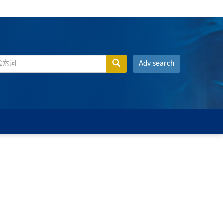
Adv search