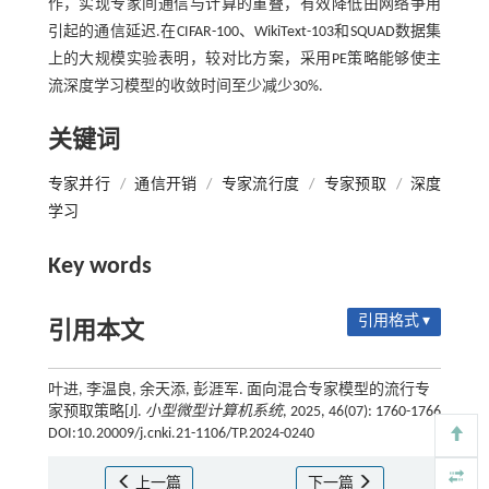
作，实现专家间通信与计算的重叠，有效降低由网络争用
引起的通信延迟.在CIFAR-100、WikiText-103和SQUAD数据集
上的大规模实验表明，较对比方案，采用PE策略能够使主
流深度学习模型的收敛时间至少减少30%.
关键词
专家并行
/
通信开销
/
专家流行度
/
专家预取
/
深度
学习
Key words
引用格式 ▾
引用本文
叶进, 李温良, 余天添, 彭涯军. 面向混合专家模型的流行专
家预取策略[J].
小型微型计算机系统
, 2025, 46(07): 1760-1766
DOI:10.20009/j.cnki.21-1106/TP.2024-0240
上一篇
下一篇