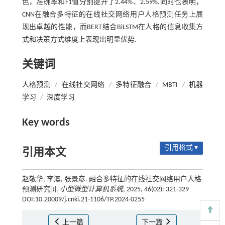
色，准确率和F1值分别提升了2.44%、2.59%.同时也表明，
CNN在融合多特征的在线社交网络用户人格预测任务上展
现出卓越的性能，而BERT结合BiLSTM在人格的信息收集方
式和决策方式维度上表现出明显优势.
关键词
人格预测
/
在线社交网络
/
多特征融合
/
MBTI
/
机器
学习
/
深度学习
Key words
引用格式 ▾
引用本文
赵敬华, 李澳, 张景彦. 融合多特征的在线社交网络用户人格
预测研究[J].
小型微型计算机系统
, 2025, 46(02): 321-329
DOI:10.20009/j.cnki.21-1106/TP.2024-0255
上一篇
下一篇