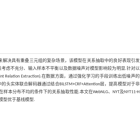
体映射来解决具有重叠三元组的复杂场景，该模型在关系抽取中的良好表现引
性考虑不充分、输入样本不平衡以及数据噪声对模型影响较为明显.针对以
F Joint Relation Extraction).在数据方面，通过强化学习的手段训练出低噪
联合解码器通过结合BiLSTM+CRF+Attention层，提高模型对于
样本分布不均的条件下的关系抽取性能.本文在WebNLG、NYT及NYT11-H
E模型优于基线模型.