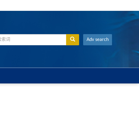
Adv search