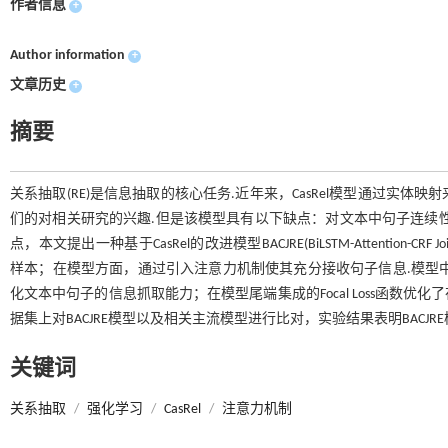
作者信息
+
Author information
+
文章历史
+
摘要
关系抽取(RE)是信息抽取的核心任务.近年来，CasRel模型通过实
们的对相关研究的兴趣.但是该模型具有以下缺点：对文本中句子连续
点，本文提出一种基于CasRel的改进模型BACJRE(BiLSTM-Attention-CR
样本；在模型方面，通过引入注意力机制使其充分接收句子信息.模型中的头实体
化文本中句子的信息抓取能力；在模型尾端集成的Focal Loss函数优化了在
据集上对BACJRE模型以及相关主流模型进行比对，实验结果表明BACJR
关键词
关系抽取
/
强化学习
/
CasRel
/
注意力机制