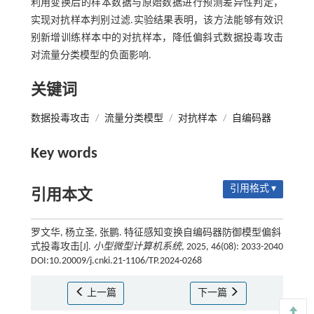
利用变换后的样本数据与原始数据进行预测差异性判定，
实现对抗样本判别过滤.实验结果表明，该方法能够有效识
别新增训练样本中的对抗样本，降低偏斜式数据投毒攻击
对流量分类模型的负面影响.
关键词
数据投毒攻击
/
流量分类模型
/
对抗样本
/
自编码器
Key words
引用格式 ▾
引用本文
罗文华, 杨立圣, 张鹏. 特征感知变换自编码器防御模型偏斜
式投毒攻击[J].
小型微型计算机系统
, 2025, 46(08): 2033-2040
DOI:10.20009/j.cnki.21-1106/TP.2024-0268
上一篇
下一篇