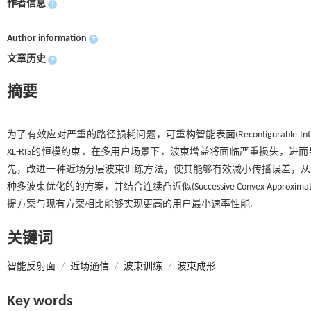
作者信息
+
Author information
+
文章历史
+
摘要
为了有效应对严重的路径损耗问题，可重构智能表面(Reconfigurable Intelligent Su
XL-RIS的恒模约束，在多用户场景下，波束增益将面临严重损失，进
先，改进一种近场分层波束训练方法，使其能够有效减小传播误差，从而得
种多波束优化的的方案，并结合连续凸近似(Successive Convex Appr
提方案与现有方案相比能够实现更高的用户最小速率性能.
关键词
智能反射面
/
近场通信
/
波束训练
/
波束成形
Key words