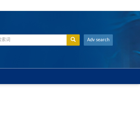
Adv search