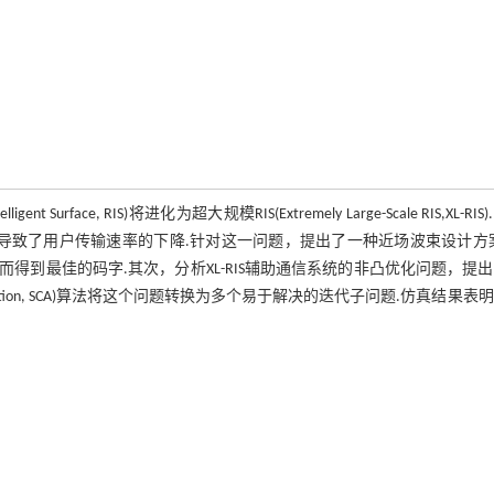
rface, RIS)将进化为超大规模RIS(Extremely Large-Scale RIS,XL-RIS
而导致了用户传输速率的下降.针对这一问题，提出了一种近场波束设计方
到最佳的码字.其次，分析XL-RIS辅助通信系统的非凸优化问题，提
oximation, SCA)算法将这个问题转换为多个易于解决的迭代子问题.仿真结果表