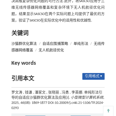
决高维复杂优化问题的可行方法.此外，将SASCSO应用于三
维无线传感器网络覆盖和复杂环境下无人机航径优化问
题，结果显示SASCSO在两个实际问题上均提供了最优的方
案，验证了SASCSO在实际优化中的适用性和优越性.
关键词
沙猫群优化算法
/
自适应围捕策略
/
单纯形法
/
无线传
感器网络覆盖
/
无人机航径优化
Key words
引用格式 ▾
引用本文
罗文涛 , 钱谦 , 潘家文 , 张晓丽 , 冯勇 , 李英娜. 单纯形法引
导的自适应沙猫群优化算法及应用[J].
小型微型计算机系统
,
2025, 46(08): 1869-1877 DOI:10.20009/j.cnki.21-1106/TP.2024-
0293