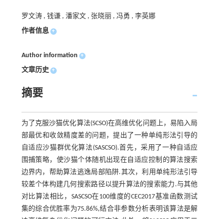
罗文涛 , 钱谦 , 潘家文 , 张晓丽 , 冯勇 , 李英娜
作者信息
+
Author information
+
文章历史
+
摘要
为了克服沙猫优化算法(SCSO)在高维优化问题上，易陷入局
部最优和收敛精度差的问题，提出了一种单纯形法引导的
自适应沙猫群优化算法(SASCSO).首先，采用了一种自适应
围捕策略，使沙猫个体随机出现在自适应控制的算法搜索
边界内，帮助算法逃逸局部陷阱.其次，利用单纯形法引导
较差个体构建几何搜索路径以提升算法的搜索能力.与其他
对比算法相比，SASCSO在100维度的CEC2017基准函数测试
集的综合优胜率为75.86%,结合非参数分析表明该算法是解