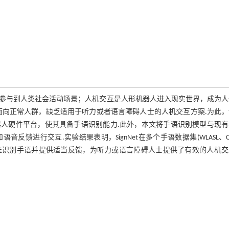
参与到人类社会活动场景；人机交互是人形机器人进入现实世界，成为人
面向正常人群，缺乏适用于听力或者语言障碍人士的人机交互方案.为此，
到机器人硬件平台，使其具备手语识别能力.此外，本文将手语识别模型与现
馈进行交互.实验结果表明，SignNet在多个手语数据集(WLASL、C
人能精准识别手语并提供适当反馈，为听力或语言障碍人士提供了有效的人机