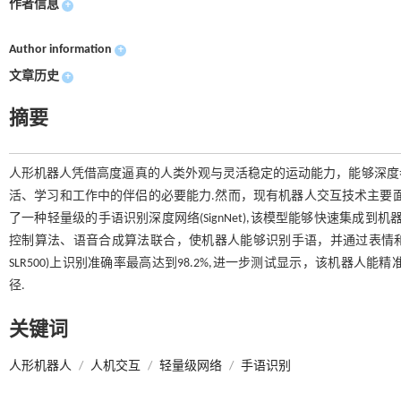
作者信息
+
Author information
+
文章历史
+
摘要
人形机器人凭借高度逼真的人类外观与灵活稳定的运动能力，能够深度
活、学习和工作中的伴侣的必要能力.然而，现有机器人交互技术主要
了一种轻量级的手语识别深度网络(SignNet),该模型能够快速集成
控制算法、语音合成算法联合，使机器人能够识别手语，并通过表情和语音反
SLR500)上识别准确率最高达到98.2%,进一步测试显示，该机器
径.
关键词
人形机器人
/
人机交互
/
轻量级网络
/
手语识别