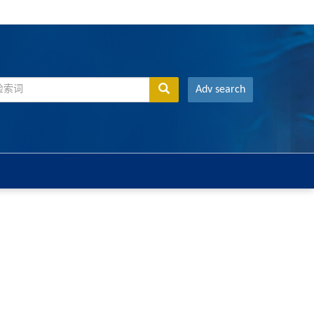
Adv search