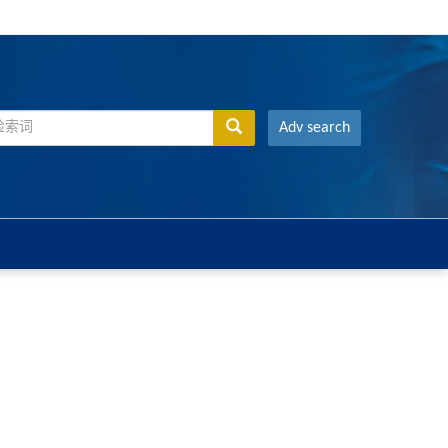
Adv search