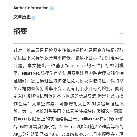
Author information
+
文章历史
+
摘要
针对三维点云目标检测中传统的卷积神经网络在特征提取
阶段因下采样导致分辨率降低，影响小目标的识别准确性
问题，本文提出一种基于Transformer的三维目标检测模
型：PillarTNet.该模型首先使用双重注意力融合模块强化特
征编码，然后通过区域扩张注意力模块提取特征，保持整
个过程伪图像分辨率不变，更有利于小目标的检测，同时
引入区域移位机制促进不同区域的信息交流.但是注意力操
作会存在大量空体素，可能增加大目标的漏检与误检风
险，为此，对检测头采用空体素关注模块以缓解这一问题.
在KITTI数据集上的实验结果显示：PillarTNet在确保Car和
Cyclist检测精度的同时，Pedestrian的检测在3个难度等级的
AP
分别达到了62.48%、53.21%和49.57%,且本模型在推理
3D