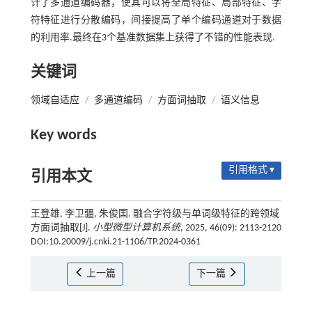
计了多通道编码器，使其可以将全局特征、局部特征、字
符特征进行分散编码，间接提高了单个编码通道对于数据
的利用率.最终在3个基准数据集上获得了不错的性能表现.
关键词
领域自适应
/
多通道编码
/
方面词抽取
/
语义信息
Key words
引用格式 ▾
引用本文
王登雄, 李卫疆, 朱俊国. 融合字符级与单词级特征的跨领域
方面词抽取[J].
小型微型计算机系统
, 2025, 46(09): 2113-2120
DOI:10.20009/j.cnki.21-1106/TP.2024-0361
上一篇
下一篇