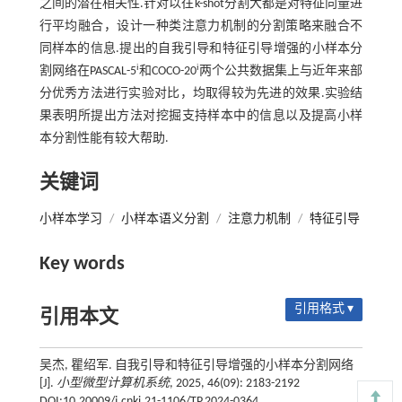
之间的潜在相关性.针对以往k-shot分割大都是对特征向量进
行平均融合，设计一种类注意力机制的分割策略来融合不
同样本的信息.提出的自我引导和特征引导增强的小样本分
i
i
割网络在PASCAL-5
和COCO-20
两个公共数据集上与近年来部
分优秀方法进行实验对比，均取得较为先进的效果.实验结
果表明所提出方法对挖掘支持样本中的信息以及提高小样
本分割性能有较大帮助.
关键词
小样本学习
/
小样本语义分割
/
注意力机制
/
特征引导
Key words
引用格式 ▾
引用本文
吴杰, 瞿绍军. 自我引导和特征引导增强的小样本分割网络
[J].
小型微型计算机系统
, 2025, 46(09): 2183-2192
DOI:10.20009/j.cnki.21-1106/TP.2024-0364