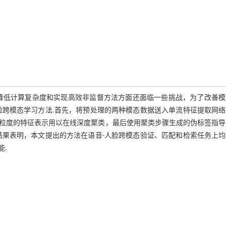
降低计算复杂度和实现高效非监督方法方面还面临一些挑战，为了改善模
脸跨模态学习方法.首先，将预处理的两种模态数据送入单流特征提取网络
粒度的特征表示用以在线深度聚类，最后使用聚类步骤生成的伪标签指导
结果表明，本文提出的方法在语音-人脸跨模态验证、匹配和检索任务上均
能.