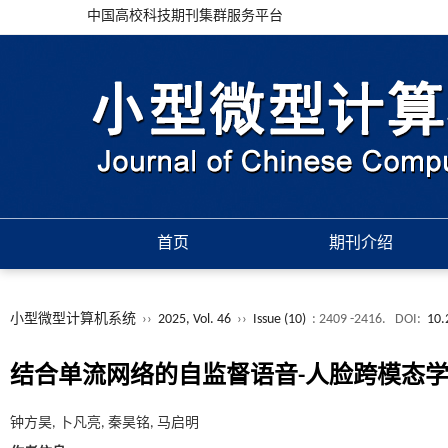
中国高校科技期刊集群服务平台
首页
期刊介绍
小型微型计算机系统
››
2025, Vol. 46
››
Issue (10)
: 2409 -2416.
DOI:
10.
结合单流网络的自监督语音-人脸跨模态
钟方昊, 卜凡亮, 秦昊铭, 马启明