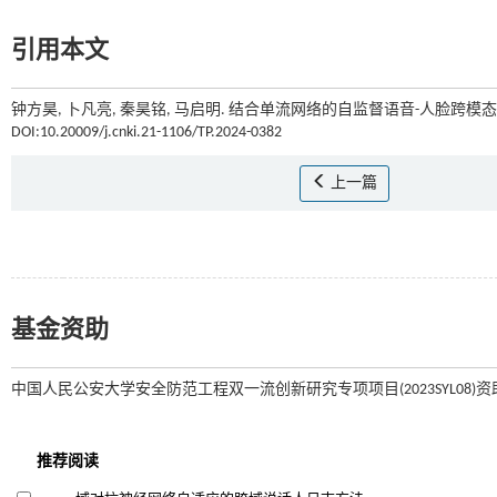
引用本文
钟方昊, 卜凡亮, 秦昊铭, 马启明. 结合单流网络的自监督语音-人脸跨模态学
DOI:10.20009/j.cnki.21-1106/TP.2024-0382
上一篇
基金资助
中国人民公安大学安全防范工程双一流创新研究专项项目(2023SYL08)资