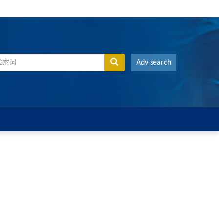
Adv search