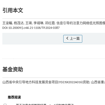
引用本文
王浚瞩, 杨茂达, 王瑛, 李靖琳, 邓红霞. 信息引导的注意力网络低光照图像
DOI:10.20009/j.cnki.21-1106/TP.2024-0387
上一篇
基金资助
山西省中央引导地方科技发展资金项目(YDZJSX2022A016)资助; 山西省重点