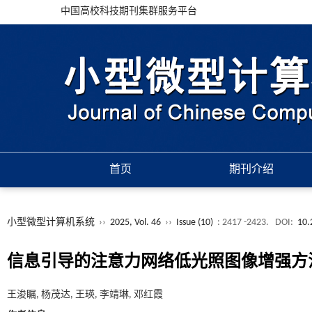
中国高校科技期刊集群服务平台
首页
期刊介绍
小型微型计算机系统
››
2025, Vol. 46
››
Issue (10)
: 2417 -2423.
DOI:
10.
信息引导的注意力网络低光照图像增强方
王浚瞩, 杨茂达, 王瑛, 李靖琳, 邓红霞