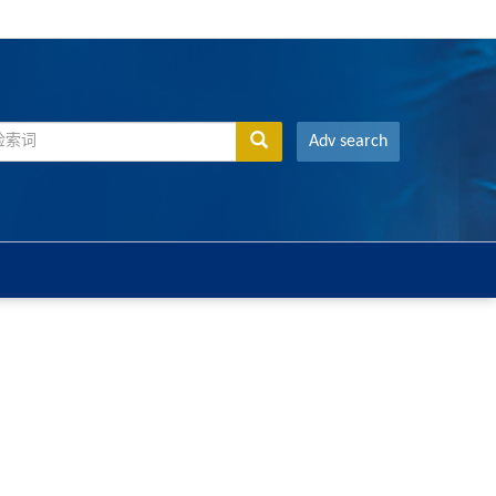
Adv search