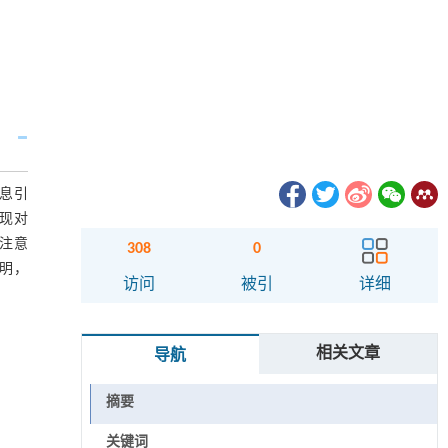
息引
)实现对
合注意
308
0
明，
访问
被引
详细
相关文章
导航
摘要
关键词