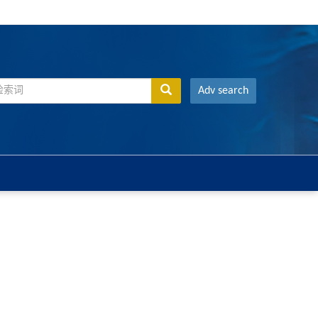
Adv search