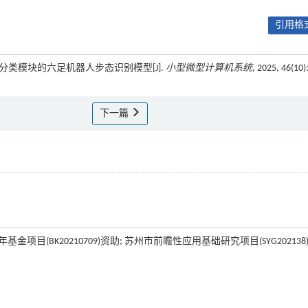
引用格式
地预分类模块的六足机器人步态识别模型[J].
小型微型计算机系统
, 2025, 46(10)
下一篇
项目(BK20210709)资助; 苏州市前瞻性应用基础研究项目(SYG202138