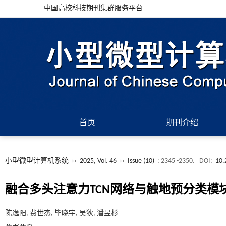
中国高校科技期刊集群服务平台
首页
期刊介绍
小型微型计算机系统
››
2025, Vol. 46
››
Issue (10)
: 2345 -2350.
DOI:
10.
融合多头注意力TCN网络与触地预分类模
陈逸阳, 费世杰, 毕晓宇, 吴狄, 潘昱杉