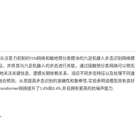
头注意力机制的TCN网络和触地预分类模块的六足机器人步态识别网络模
特征，并将其与六足机器人的步态进行关联，通过接触预分类网络可以预先
地关注关键信息、建模长期依赖关系、适应不同步态特征以及处理不同速
融合预测，从而提高步态识别的准确性和鲁棒性.实验表明该模型具有良
sformer网络提升了1.6%和0.4%,并且拥有更高的抗噪声能力.
人