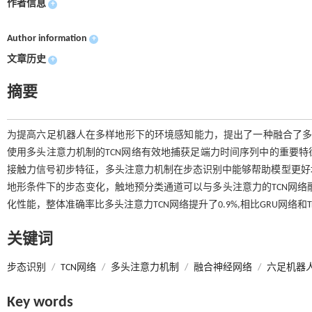
作者信息
+
Author information
+
文章历史
+
摘要
为提高六足机器人在多样地形下的环境感知能力，提出了一种融合了多
使用多头注意力机制的TCN网络有效地捕获足端力时间序列中的重要
接触力信号初步特征，多头注意力机制在步态识别中能够帮助模型更好
地形条件下的步态变化，触地预分类通道可以与多头注意力的TCN网络
化性能，整体准确率比多头注意力TCN网络提升了0.9%,相比GRU网络和Tran
关键词
步态识别
/
TCN网络
/
多头注意力机制
/
融合神经网络
/
六足机器
Key words