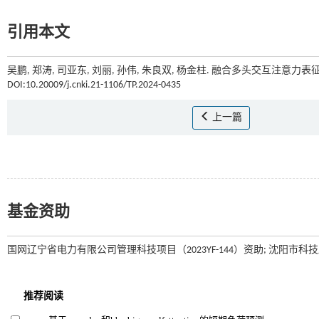
引用本文
吴鹏, 郑涛, 司亚东, 刘丽, 孙伟, 朱良双, 杨金柱. 融合多头交互注意力表
DOI:10.20009/j.cnki.21-1106/TP.2024-0435
上一篇
基金资助
国网辽宁省电力有限公司管理科技项目（2023YF-144）资助; 沈阳市科技局项