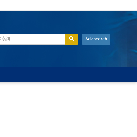
Adv search