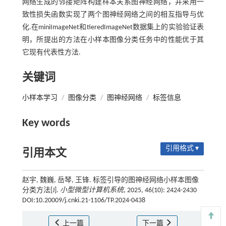
网络生成的邻接矩阵构建样本关系图神经网络，并采用一
致性损失函数实现了两个图神经网络之间的相互指导与优
化.在miniImageNet和tieredImageNet数据集上的实验验证表
明，所提出的方法在小样本图像分类任务中的性能优于其
它现有代表性方法.
关键词
小样本学习
/
图像分类
/
图神经网络
/
标签信息
Key words
引用格式 ▾
引用本文
赵宇, 魏巍, 岳琴, 王锋. 标签引导的图神经网络小样本图像
分类方法[J].
小型微型计算机系统
, 2025, 46(10): 2424-2430
DOI:10.20009/j.cnki.21-1106/TP.2024-0438
上一篇
下一篇